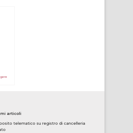
ggere
imi articoli
osito telematico su registro di cancelleria
ato