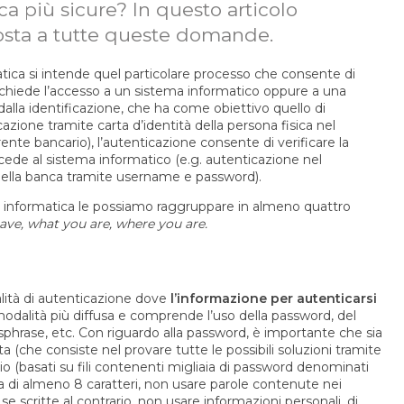
a più sicure? In questo articolo
osta a tutte queste domande.
tica si intende quel particolare processo che consente di
 richiede l’accesso a un sistema informatico oppure a una
lla identificazione, che ha come obiettivo quello di
cazione tramite carta d’identità della persona fisica nel
nte bancario), l’autenticazione consente di verificare la
cede al sistema informatico (e.g. autenticazione nel
della banca tramite username e password).
e informatica le possiamo raggruppare in almeno quattro
ve, what you are, where you are.
lità di autenticazione dove
l’informazione per autenticarsi
odalità più diffusa e comprende l’uso della password, del
ssphrase, etc. Con riguardo alla password, è importante che sia
ta (che consiste nel provare tutte le possibili soluzioni tramite
rio (basati su fili contenenti migliaia di password denominati
za di almeno 8 caratteri, non usare parole contenute nei
e scritte al contrario, non usare informazioni personali, di