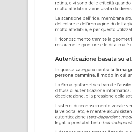
retina, e vi sono delle criticità quan
molto affidabile viene usata da divers
La scansione dell’iride, membrana situ
del colore e dell’immagine di dettaglio
molto affidabile, e per questo utilizzat
Il riconoscimento tramite la geometria
misurarne le giunture e le dita, ma è
Autenticazione basata su at
In questa categoria rientra
la firma g
persona cammina, il modo in cui un
La firma grafometrica tramite l’ausilio
diffusa di autenticazione informatica, i
decelerazione, e la pressione della sot
I sistemi di riconoscimento vocale verif
la velocità, etc, e mentre alcuni siste
autenticazione (
text-dependent mod
legati a prestabili testi (
text-independ