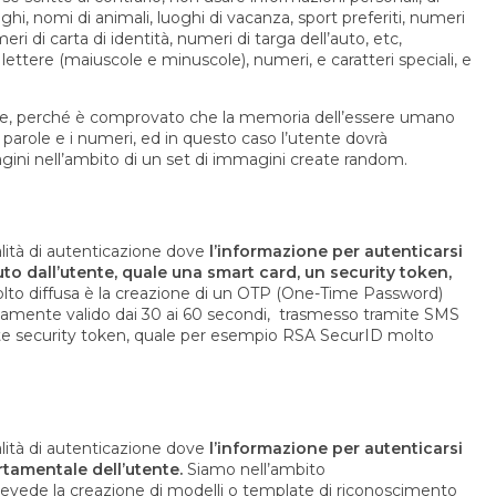
uoghi, nomi di animali, luoghi di vacanza, sport preferiti, numeri
ri di carta di identità, numeri di targa dell’auto, etc,
lettere (maiuscole e minuscole), numeri, e caratteri speciali, e
che, perché è comprovato che la memoria dell’essere umano
parole e i numeri, ed in questo caso l’utente dovrà
ini nell’ambito di un set di immagini create random.
lità di autenticazione dove
l’informazione per autenticarsi
o dall’utente, quale una smart card, un security token,
to diffusa è la creazione di un OTP (One-Time Password)
itamente valido dai 30 ai 60 secondi, trasmesso tramite SMS
te security token, quale per esempio RSA SecurID molto
lità di autenticazione dove
l’informazione per autenticarsi
rtamentale dell’utente.
Siamo nell’ambito
revede la creazione di modelli o template di riconoscimento