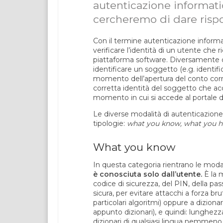
autenticazione informatic
cercheremo di dare risp
Con il termine autenticazione informa
verificare l’identità di un utente che
piattaforma software. Diversamente da
identificare un soggetto (e.g. identifi
momento dell’apertura del conto corre
corretta identità del soggetto che ac
momento in cui si accede al portale 
Le diverse modalità di autenticazion
tipologie:
what you know, what you ha
What you know
In questa categoria rientrano le moda
è conosciuta solo dall’utente.
È la m
codice di sicurezza, del PIN, della pa
sicura, per evitare attacchi a forza bru
particolari algoritmi) oppure a diziona
appunto dizionari), e quindi: lunghez
dizionari di qualsiasi lingua nemmeno s