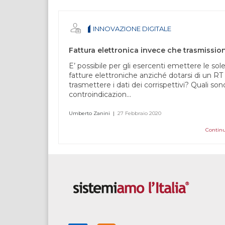
umano,
lascia
questo
INNOVAZIONE DIGITALE
campo
vuoto.
E’ possibile per gli esercenti emettere le sol
fatture elettroniche anziché dotarsi di un RT
trasmettere i dati dei corrispettivi? Quali son
controindicazion...
Umberto Zanini
|
27 Febbraio 2020
Continu