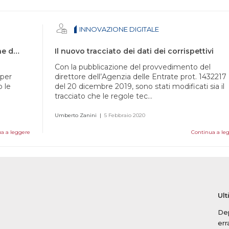
INNOVAZIONE DIGITALE
Fattura elettronica invece che trasmissione dei corrispettivi
Il nuovo tracciato dei dati dei corrispettivi
e
Con la pubblicazione del provvedimento del
 per
direttore dell’Agenzia delle Entrate prot. 1432217
o le
del 20 dicembre 2019, sono stati modificati sia il
tracciato che le regole tec...
Umberto Zanini
|
5 Febbraio 2020
a a leggere
Continua a le
Ult
Dep
err