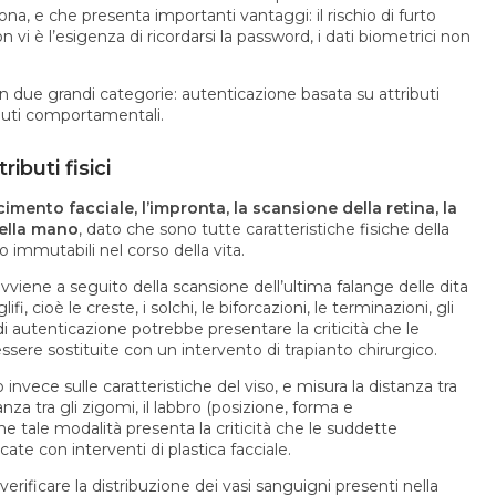
na, e che presenta importanti vantaggi: il rischio di furto
n vi è l’esigenza di ricordarsi la password, i dati biometrici non
in due grandi categorie: autenticazione basata su attributi
ibuti comportamentali.
ibuti fisici
cimento facciale, l’impronta, la scansione della retina, la
della mano
, dato che sono tutte caratteristiche fisiche della
immutabili nel corso della vita.
vviene a seguito della scansione dell’ultima falange delle dita
 cioè le creste, i solchi, le biforcazioni, le terminazioni, gli
di autenticazione potrebbe presentare la criticità che le
sere sostituite con un intervento di trapianto chirurgico.
 invece sulle caratteristiche del viso, e misura la distanza tra
tanza tra gli zigomi, il labbro (posizione, forma e
he tale modalità presenta la criticità che le suddette
ate con interventi di plastica facciale.
verificare la distribuzione dei vasi sanguigni presenti nella