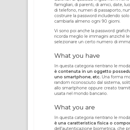
famigliari, di parenti, di amici, date, l
di telefono, numeri di passaporto, nume
costruire la password includendo solo 
cambiarla almeno ogni 90 giorni.
Vi sono poi anche la password grafi
ricorda meglio le immagini anziché le 
selezionare un certo numero di immag
What you have
In questa categoria rientrano le moda
è contenuta in un oggetto possedut
uno smartphone, etc.
Una forma mol
random riconosciuto dal sistema, sol
allo smartphone oppure creato trami
usata nel mondo bancario.
What you are
In questa categoria rientrano le moda
è una caratteristica fisica o compo
dell’autenticazione biometrica, che p