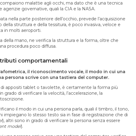
do compaiono malattie agli occhi, ma dato che è una tecnica
e agenzie governative, quali la CIA e la NASA.
ata nella parte posteriore dell’occhio, prevede l’acquisizione
 della struttura e della tessitura, è poco invasiva, veloce e
a in molti aeroporti.
 della mano, ne verifica la struttura e la forma, oltre che
 una procedura poco diffusa.
tributi comportamentali
rafometrica, il riconoscimento vocale, il modo in cui una
a persona scrive con una tastiera del computer.
 di appositi tablet o tavolette, è certamente la forma più
n grado di verificare la velocità, l’accelerazione, la
toscrizione.
icano il modo in cui una persona parla, quali il timbro, il tono,
mi impiegano lo stesso testo sia in fase di registrazione che di
el
), altri sono in grado di verificare la persona senza essere
ent model
).