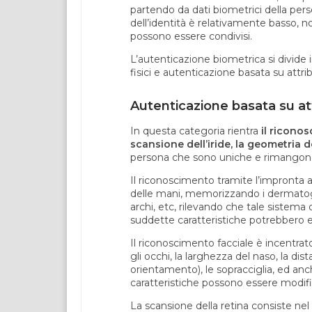
partendo da dati biometrici della perso
dell’identità è relativamente basso, no
possono essere condivisi.
L’autenticazione biometrica si divide 
fisici e autenticazione basata su attr
Autenticazione basata su attr
In questa categoria rientra
il riconos
scansione dell’iride, la geometria 
persona che sono uniche e rimangono 
Il riconoscimento tramite l’impronta a
delle mani, memorizzando i dermatoglifi,
archi, etc, rilevando che tale sistema 
suddette caratteristiche potrebbero es
Il riconoscimento facciale è incentrato
gli occhi, la larghezza del naso, la dis
orientamento), le sopracciglia, ed anc
caratteristiche possono essere modific
La scansione della retina consiste nel 