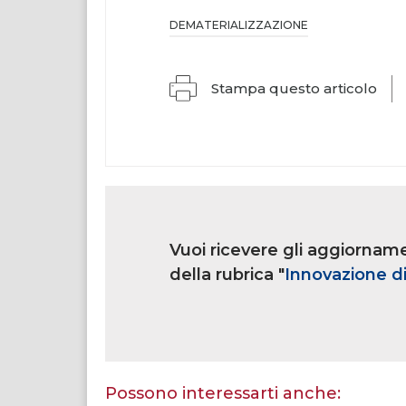
DEMATERIALIZZAZIONE
Stampa questo articolo
Link
iscrizione
Vuoi ricevere gli aggiorname
multi
rubrica
della rubrica "
Innovazione di
Se
sei
un
essere
Possono interessarti anche: