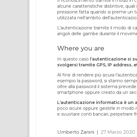
Il riconoscimento tramite il modo in c
alcune caratteristiche distintive, quali
pressione fatta quando si preme un ta
utilizzata nell’ambito dell’autenticaz
L’autenticazione tramite il modo di ca
angoli delle gambe durante il movim
Where you are
In questo caso
l’autenticazione si s
svolgersi tramite GPS, IP address, e
Al fine di rendere più sicura l’autenti
esempio la password, si stanno semp
oltre alla password il sistema prevede
smartphone oppure creato da un secu
L’autenticazione informatica è un
poco sicure oppure gestirle in modo no
e svuotare conti bancari, perpetrare frod
Umberto Zanini
|
27 Marzo 2020