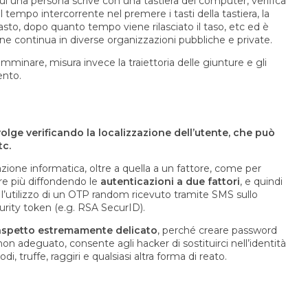
ui una persona scrive con una tastiera del computer, verifica
 il tempo intercorrente nel premere i tasti della tastiera, la
sto, dopo quanto tempo viene rilasciato il taso, etc ed è
ione continua in diverse organizzazioni pubbliche e private.
mminare, misura invece la traiettoria delle giunture e gli
ento.
volge verificando la localizzazione dell’utente, che può
tc.
cazione informatica, oltre a quella a un fattore, come per
re più diffondendo le
autenticazioni a due fattori
, e quindi
 l’utilizzo di un OTP random ricevuto tramite SMS sullo
rity token (e.g. RSA SecurID).
 aspetto estremamente delicato
, perché creare password
n adeguato, consente agli hacker di sostituirci nell’identità
i, truffe, raggiri e qualsiasi altra forma di reato.