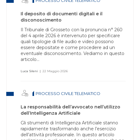
PROCESSO CIVILE TELEMATICO
Il deposito di documenti digitali e il
disconoscimento
Il Tribunale di Grosseto con la pronuncia n° 260
del 4 aprile 2026 è intervenuto per specificare
quali tipologie di file audio e video possono
essere depositate e come procedere ad un
eventuale disconoscimento. Vediamo in questo
articolo...
Luca Sileni
|
22 Maggio 2026
PROCESSO CIVILE TELEMATICO
La responsabilità dell’avvocato nell’utilizzo
dell’Intelligenza Artificiale
Gli strumenti di Intelligenza Artificiale stanno
rapidamente trasformando anche l’esercizio
dell’attività professionale. In questo articolo