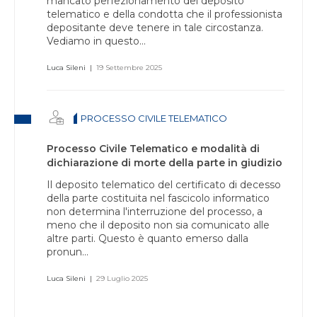
mancato perfezionamento del deposito
telematico e della condotta che il professionista
depositante deve tenere in tale circostanza.
Vediamo in questo...
Luca Sileni
|
19 Settembre 2025
PROCESSO CIVILE TELEMATICO
Processo Civile Telematico e modalità di
dichiarazione di morte della parte in giudizio
Il deposito telematico del certificato di decesso
della parte costituita nel fascicolo informatico
non determina l'interruzione del processo, a
meno che il deposito non sia comunicato alle
altre parti. Questo è quanto emerso dalla
pronun...
Luca Sileni
|
29 Luglio 2025