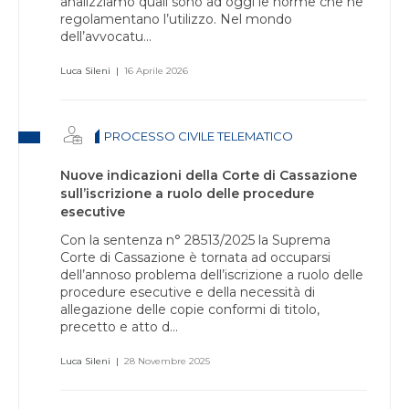
analizziamo quali sono ad oggi le norme che ne
regolamentano l’utilizzo. Nel mondo
dell’avvocatu...
Luca Sileni
|
16 Aprile 2026
PROCESSO CIVILE TELEMATICO
Nuove indicazioni della Corte di Cassazione
sull’iscrizione a ruolo delle procedure
esecutive
Con la sentenza n° 28513/2025 la Suprema
Corte di Cassazione è tornata ad occuparsi
dell’annoso problema dell’iscrizione a ruolo delle
procedure esecutive e della necessità di
allegazione delle copie conformi di titolo,
precetto e atto d...
Luca Sileni
|
28 Novembre 2025