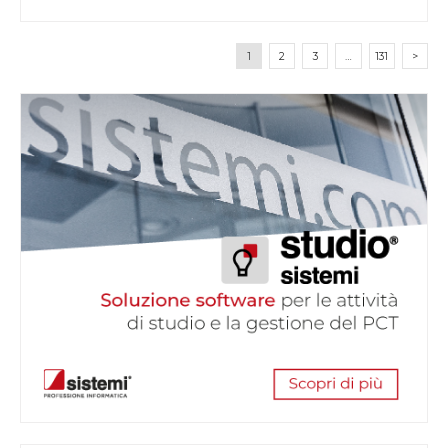
1
2
3
…
131
>