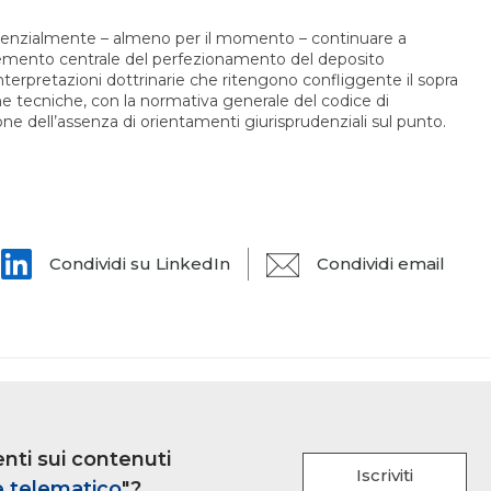
rudenzialmente – almeno per il momento – continuare a
emento centrale del perfezionamento del deposito
interpretazioni dottrinarie che ritengono confliggente il sopra
he tecniche, con la normativa generale del codice di
ione dell’assenza di orientamenti giurisprudenziali sul punto.
Condividi su LinkedIn
Condividi email
nti sui contenuti
Iscriviti
e telematico
"?