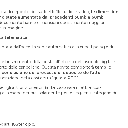
lità di deposito dei suddetti file audio e video,
le dimensioni
ono state aumentate dai precedenti 30mb a 60mb
;
e di documento hanno dimensioni decisamente maggiori
le o immagine.
ta telematica
entata dall’accettazione automatica di alcune tipologie di
 l’inserimento della busta all’interno del fascicolo digitale
rte della cancelleria. Questa novità comporterà
tempi di
a conclusione del processo di deposito dell’atto
nerazione della così detta “quarta PEC”.
i atti privi di errori (in tal caso sarà infatti ancora
e) e, almeno per ora, solamente per le seguenti categorie di
art. 183ter c.p.c.