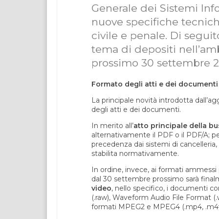
Generale dei Sistemi Inf
nuove specifiche tecniche
civile e penale. Di seguit
tema di depositi nell’amb
prossimo 30 settembre 2
Formato degli atti e dei documenti 
La principale novità introdotta dall’a
degli atti e dei documenti.
In merito all’
atto principale della b
alternativamente il PDF o il PDF/A; p
precedenza dai sistemi di cancelleria, 
stabilita normativamente.
In ordine, invece, ai formati ammessi p
dal 30 settembre prossimo sarà finalm
video
, nello specifico, i documenti c
(.raw), Waveform Audio File Format (.w
formati MPEG2 e MPEG4 (.mp4, .m4v, 