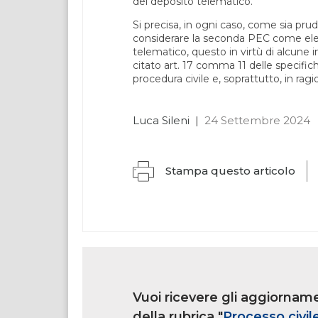
del deposito telematico.
Si precisa, in ogni caso, come sia p
considerare la seconda PEC come el
telematico, questo in virtù di alcune 
citato art. 17 comma 11 delle specific
procedura civile e, soprattutto, in rag
Luca Sileni
|
24 Settembre 2024
Stampa questo articolo
Link
iscrizione
Vuoi ricevere gli aggiorname
multi
rubrica
della rubrica "
Processo civil