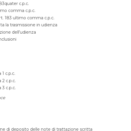
83quater c.p.c.
ltimo comma c.p.c.
art. 183 ultimo comma c.p.c.
ata la trasmissione in udienza
uzione dell’udienza
clusioni
1 c.p.c.
2 c.p.c.
3 c.p.c.
ace
ne di deposito delle note di trattazione scritta