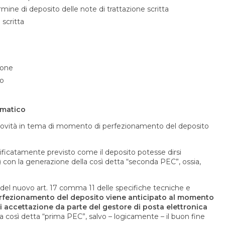
rmine di deposito delle note di trattazione scritta
 scritta
ione
to
ematico
 novità in tema di momento di perfezionamento del deposito
ificatamente previsto come il deposito potesse dirsi
a) con la generazione della così detta “seconda PEC”, ossia,
 del nuovo art. 17 comma 11 delle specifiche tecniche e
erfezionamento del deposito viene anticipato al momento
di accettazione da parte del gestore di posta elettronica
alla così detta “prima PEC”, salvo – logicamente – il buon fine