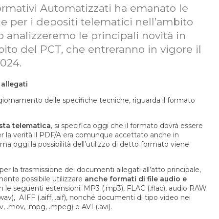
ormativi Automatizzati ha emanato le
 per i depositi telematici nell’ambito
o analizzeremo le principali novità in
ito del PCT, che entreranno in vigore il
024.
allegati
ggiornamento delle specifiche tecniche, riguarda il formato
usta telematica
, si specifica oggi che il formato dovrà essere
er la verità il PDF/A era comunque accettato anche in
ma oggi la possibilità dell’utilizzo di detto formato viene
er la trasmissione dei documenti allegati all’atto principale,
ente possibile utilizzare
anche formati di file audio e
on le seguenti estensioni: MP3 (.mp3), FLAC (.flac), audio RAW
av), AIFF (.aiff, .aif), nonché documenti di tipo video nei
.mov, .mpg, .mpeg) e AVI (.avi).