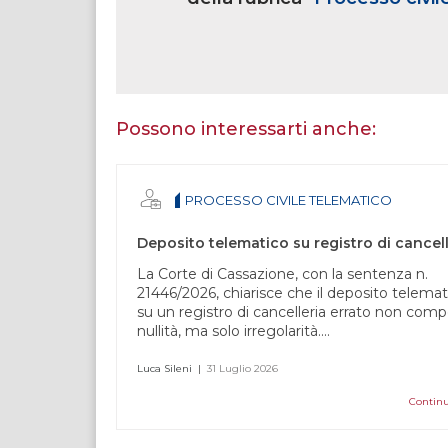
Se
sei
un
essere
Possono interessarti anche:
umano,
lascia
questo
PROCESSO CIVILE TELEMATICO
campo
vuoto.
La Corte di Cassazione, con la sentenza n.
21446/2026, chiarisce che il deposito telemat
su un registro di cancelleria errato non comp
nullità, ma solo irregolarità....
Luca Sileni
|
31 Luglio 2026
Continu