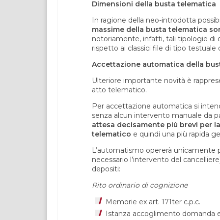
Dimensioni della busta telematica
In ragione della neo-introdotta possibi
massime della busta telematica s
notoriamente, infatti, tali tipologi
rispetto ai classici file di tipo testua
Accettazione automatica della bus
Ulteriore importante novità è rappres
atto telematico.
Per accettazione automatica si intende
senza alcun intervento manuale da pa
attesa decisamente più brevi per l
telematico
e quindi una più rapida ge
L’automatismo opererà unicamente per gl
necessario l’intervento del cancellier
depositi:
Rito ordinario di cognizione
Memorie ex art. 171ter c.p.c.
Istanza accoglimento domanda ex 