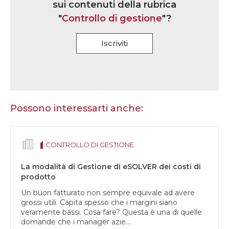
sui contenuti della rubrica
rubrica
"
Controllo di gestione
"?
Iscriviti
Se
sei
un
essere
Possono interessarti anche:
umano,
lascia
questo
CONTROLLO DI GESTIONE
campo
vuoto.
La modalità di Gestione di eSOLVER dei costi di
prodotto
Un buon fatturato non sempre equivale ad avere
grossi utili. Capita spesso che i margini siano
veramente bassi. Cosa fare? Questa è una di quelle
domande che i manager azie...