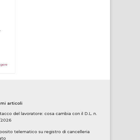
e
ggere
imi articoli
tacco del lavoratore: cosa cambia con il D.L. n.
/2026
osito telematico su registro di cancelleria
ato