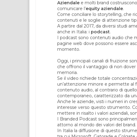
Aziendale
e molti brand costruiscono 
comunicare l’
equity aziendale
.
Come conciliare lo storytelling, che r
contenuti e le soglie di attenzione tip
A partire dal 2017, da diversi studi a
anche in Italia: i
podcast
.
I podcast sono contenuti audio che m
pagine web dove possono essere ascolt
momento.
Oggi, i principali canali di fruizione
che offrono il vantaggio di non dover sc
memoria.
Se il video richiede totale concentrazi
un’attenzione minore e permette al fru
contenuto audio, al contrario di quello 
contemporaneo, caratterizzato da una
Anche le aziende, visti i numeri in c
interesse verso questo strumento. Con
mettere in risalto i valori aziendali, so
I Branded Podcast sono principalment
attorno al mondo dei valori del brand.
In Italia la diffusione di questo stru
tra cui Microsoft, Gatorade e Colgat