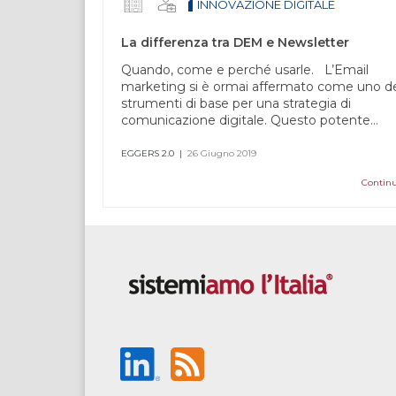
INNOVAZIONE DIGITALE
campo
vuoto.
La differenza tra DEM e Newsletter
Quando, come e perché usarle. L’Email
marketing si è ormai affermato come uno de
strumenti di base per una strategia di
comunicazione digitale. Questo potente...
EGGERS 2.0
|
26 Giugno 2019
Continu