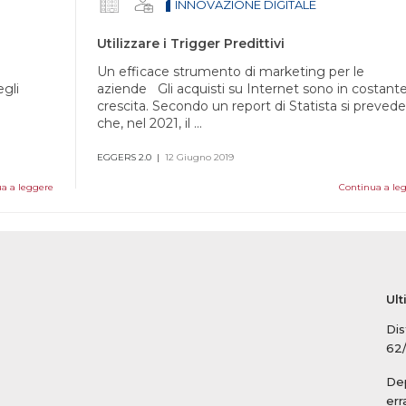
INNOVAZIONE DIGITALE
Utilizzare i Trigger Predittivi
Un efficace strumento di marketing per le
gli
aziende Gli acquisti su Internet sono in costant
crescita. Secondo un report di Statista si prevede
che, nel 2021, il ...
EGGERS 2.0
|
12 Giugno 2019
a a leggere
Continua a le
Ult
Dis
62
Dep
err