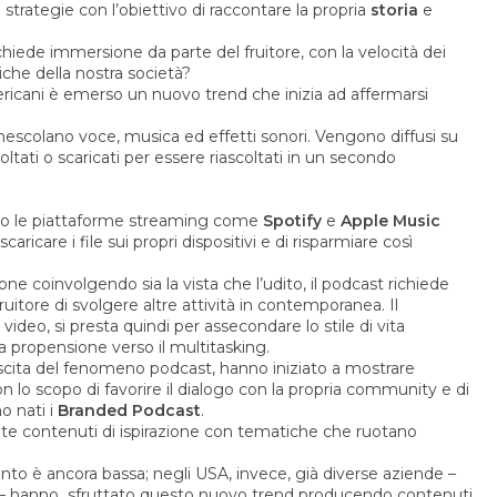
strategie con l’obiettivo di raccontare la propria
storia
e
ichiede immersione da parte del fruitore, con la velocità dei
iche della nostra società?
mericani è emerso un nuovo trend che inizia ad affermarsi
escolano voce, musica ed effetti sonori. Vengono diffusi su
ati o scaricati per essere riascoltati in un secondo
 sono le piattaforme streaming come
Spotify
e
Apple Music
aricare i file sui propri dispositivi e di risparmiare così
one coinvolgendo sia la vista che l’udito, il podcast richiede
itore di svolgere altre attività in contemporanea. Il
video, si presta quindi per assecondare lo stile di vita
 propensione verso il multitasking.
rescita del fenomeno podcast, hanno iniziato a mostrare
 lo scopo di favorire il dialogo con la propria community e di
no nati i
Branded Podcast
.
e contenuti di ispirazione con tematiche che ruotano
mento è ancora bassa; negli USA, invece, già diverse aziende –
e – hanno sfruttato questo nuovo trend producendo contenuti