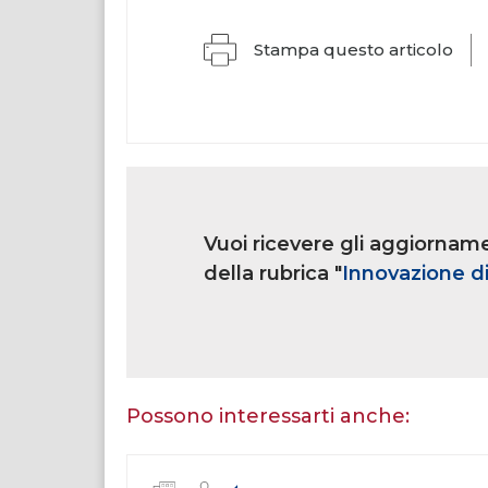
Stampa questo articolo
Link
iscrizione
Vuoi ricevere gli aggiorname
multi
rubrica
della rubrica "
Innovazione di
Se
sei
un
essere
Possono interessarti anche:
umano,
lascia
questo