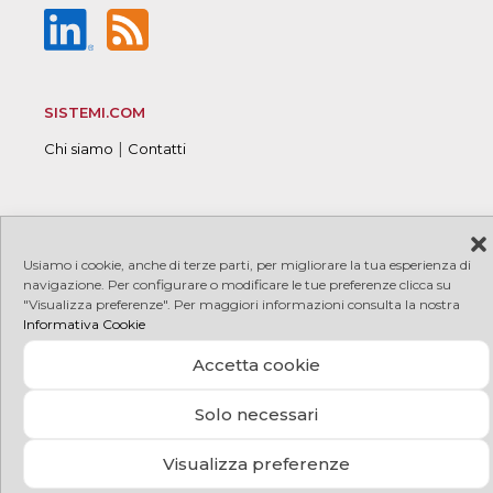
SISTEMI.COM
|
Chi siamo
Contatti
© 2026 Sistemi S.p.A. P.I. 08245660017
|
|
Copyright
Usiamo i cookie, anche di terze parti, per migliorare la tua esperienza di
|
|
PRIVACY
COOKIE
Credits
navigazione. Per configurare o modificare le tue preferenze clicca su
"Visualizza preferenze". Per maggiori informazioni consulta la nostra
Informativa Cookie
Accetta cookie
Solo necessari
Visualizza preferenze