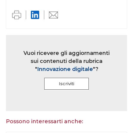
Link
iscrizione
Vuoi ricevere gli aggiornamenti
multi
sui contenuti della rubrica
rubrica
"
Innovazione digitale
"?
Iscriviti
Se
sei
un
essere
Possono interessarti anche:
umano,
lascia