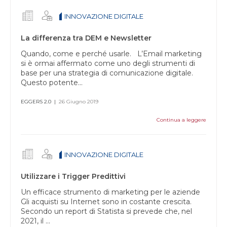
questo
INNOVAZIONE DIGITALE
campo
vuoto.
La differenza tra DEM e Newsletter
Quando, come e perché usarle. L’Email marketing
si è ormai affermato come uno degli strumenti di
base per una strategia di comunicazione digitale.
Questo potente...
EGGERS 2.0
|
26 Giugno 2019
Continua a leggere
INNOVAZIONE DIGITALE
Utilizzare i Trigger Predittivi
Un efficace strumento di marketing per le aziende
Gli acquisti su Internet sono in costante crescita.
Secondo un report di Statista si prevede che, nel
2021, il ...