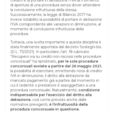
credito e di portare in detrazione l’IVA al momento
di apertura di una procedura senza dover attendere
la conclusione infruttuosa della stessa.
Successivamente, la legge di Bilancio 2017 ha
invece ristabilito la possibilità di portare in detrazione
l’IVA corrispondente alle variazioni in diminuzione, al
momento di conclusione infruttuosa della
procedura.
Tuttavia, una svolta importante a questa disciplina è
stata finalmente apportata dal decreto Sostegni bis
(D.L. 73/2021). In particolare, l’art. 18 rubricato
“Recupero iva su crediti non riscossi nelle procedure
concorsuali” ha ripristinato,
per le sole procedure
concorsuali avviate a partire dal 26 maggio 2021
,
la possibilità di esercitare, emettendo nota di credito
IVA in diminuzione, il diritto alla detrazione da
mancato pagamento già a partire dal momento in
cui il cedente o prestatore è assoggettato a una
procedura concorsuale
.
Naturalmente,
condizione
indispensabile per l’esercizio del diritto alla
detrazione
, così come previsto anche dalle
normative previgenti,
è l’infruttuosità della
procedura concorsuale in questione.