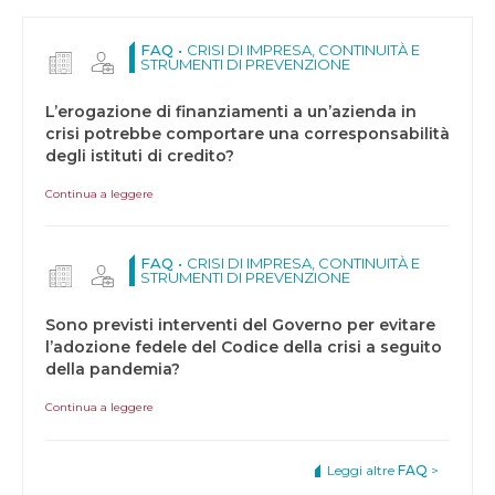
lascia
questo
FAQ •
CRISI DI IMPRESA, CONTINUITÀ E
STRUMENTI DI PREVENZIONE
campo
vuoto.
L’erogazione di finanziamenti a un’azienda in
crisi potrebbe comportare una corresponsabilità
degli istituti di credito?
Continua a leggere
FAQ •
CRISI DI IMPRESA, CONTINUITÀ E
STRUMENTI DI PREVENZIONE
Sono previsti interventi del Governo per evitare
l’adozione fedele del Codice della crisi a seguito
della pandemia?
Continua a leggere
Leggi altre
FAQ
>