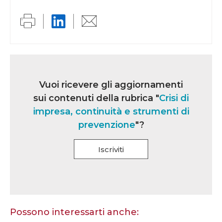
Link
iscrizione
Vuoi ricevere gli aggiornamenti
multi
sui contenuti della rubrica "
Crisi di
rubrica
impresa, continuità e strumenti di
prevenzione
"?
Iscriviti
Se
sei
un
essere
Possono interessarti anche:
umano,