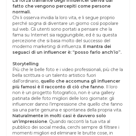
La forza trainante degli influencer deriva dal
fatto che vengono percepiti come persone
normali.
Chi li osserva invidia la loro vita, e li segue proprio
perché sogna di diventare un giorno così popolare
sul web. Gli utenti sono portati a pensare che la
fama su Internet sia raggiungibile, ed è su questa
percezione che si basa molto del successo del
moderno marketing di influenza.
Il mantra dei
seguaci di un influencer è: “posso farlo anch’io”.
Storytelling
Più che le belle foto e i video professionali, più che la
bella scrittura o un talento artistico fuori
dall’ordinario,
quello che accomuna gli influencer
più famosi è il racconto di ciò che fanno
. Il loro
non è un progetto fotografico, non è una gallery
patinata delle foto migliori delle loro giornate: gli
influencer danno l’impressione che quello che fanno
sia una parte genuina e spontanea della propria vita.
Naturalmente in molti casi è davvero solo
un’impressione
. Quando racconti la tua vita al
pubblico dei social media, cerchi sempre di filtrare i
momenti migliori ed eliminare le brutte cose, in