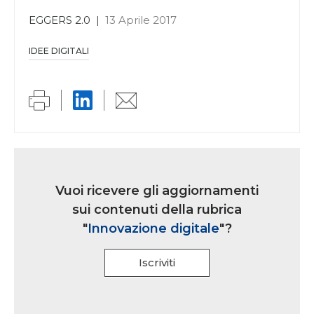
EGGERS 2.0
|
13 Aprile 2017
IDEE DIGITALI
Link
iscrizione
Vuoi ricevere gli aggiornamenti
multi
sui contenuti della rubrica
rubrica
"
Innovazione digitale
"?
Iscriviti
Se