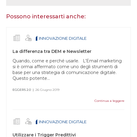
sei
un
essere
Possono interessarti anche:
umano,
lascia
questo
INNOVAZIONE DIGITALE
campo
vuoto.
La differenza tra DEM e Newsletter
Quando, come e perché usarle. L’Email marketing
si è ormai affermato come uno degli strumenti di
base per una strategia di comunicazione digitale.
Questo potente...
EGGERS 2.0
|
26 Giugno 2019
Continua a leggere
INNOVAZIONE DIGITALE
Utilizzare i Trigger Predittivi