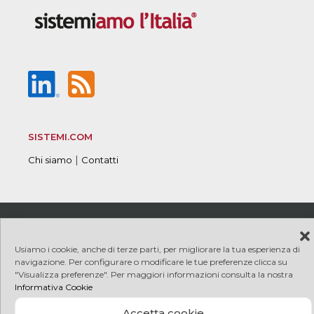
SISTEMI.COM
|
Chi siamo
Contatti
© 2026 Sistemi S.p.A. P.I. 08245660017
|
|
Copyright
|
|
PRIVACY
COOKIE
Credits
Usiamo i cookie, anche di terze parti, per migliorare la tua esperienza di
navigazione. Per configurare o modificare le tue preferenze clicca su
"Visualizza preferenze". Per maggiori informazioni consulta la nostra
Informativa Cookie
Accetta cookie