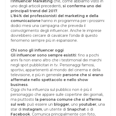
l’Influencer Marketing
che,
come abbiamo visto in
uno degli articoli precedenti
,
si conferma uno dei
principali trend del 2017
.
L’84% dei professionisti del marketing e della
comunicazione
hanno in programma per i prossimi
dodici mesi una campagna che preveda il
coinvolgimento degli influencer. Anche le imprese
dovrebbero cercare di cavalcare l’onda di questo
fenomeno sempre più in espansione.
Chi sono gli influencer oggi
Gli influencer sono sempre esistiti
: fino a pochi
anni fa non erano altro che i testimonial dei marchi
negli spot pubblicitari in tv. Personaggi famosi,
sportivi, appartenenti al mondo del cinema e della
televisione, e più in generale
persone che si erano
affermate nello spettacolo e nello show
business
.
Oggi chi ha influenza sul pubblico non è più il
personaggio che appare sulle copertine dei giornali,
ma piuttosto
la persona comune che si afferma
sul web
: può essere un
blogger
, uno
youtuber
, una
star di
Instagram
, un utente di
Snapchat
o di
Facebook
. Comunica principalmente con foto,