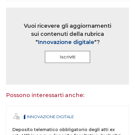
Link
iscrizione
Vuoi ricevere gli aggiornamenti
multi
sui contenuti della rubrica
rubrica
"
Innovazione digitale
"?
Iscriviti
Se
sei
un
essere
Possono interessarti anche:
umano,
lascia
questo
INNOVAZIONE DIGITALE
campo
vuoto.
Deposito telematico obbligatorio degli atti ex