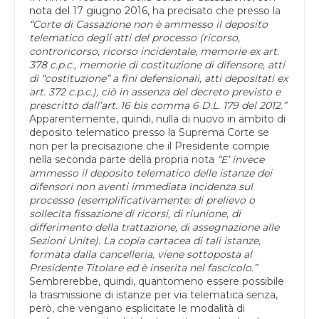
nota del 17 giugno 2016,
ha precisato che presso la
“Corte di Cassazione non è ammesso il deposito
telematico degli atti del processo (ricorso,
controricorso, ricorso incidentale, memorie ex art.
378 c.p.c., memorie di costituzione di difensore, atti
di “costituzione” a fini defensionali, atti depositati ex
art. 372 c.p.c.), ciò in assenza del decreto previsto e
prescritto dall’art. 16 bis comma 6 D.L. 179 del 2012.”
Apparentemente, quindi, nulla di nuovo in ambito di
deposito telematico presso la Suprema Corte se
non per la precisazione che il Presidente compie
nella seconda parte della propria nota
“E’ invece
ammesso il deposito telematico delle istanze dei
difensori non aventi immediata incidenza sul
processo (esemplificativamente: di prelievo o
sollecita fissazione di ricorsi, di riunione, di
differimento della trattazione, di assegnazione alle
Sezioni Unite). La copia cartacea di tali istanze,
formata dalla cancelleria, viene sottoposta al
Presidente Titolare ed è inserita nel fascicolo.”
Sembrerebbe, quindi, quantomeno essere possibile
la trasmissione di istanze per via telematica senza,
però, che vengano esplicitate le modalità di