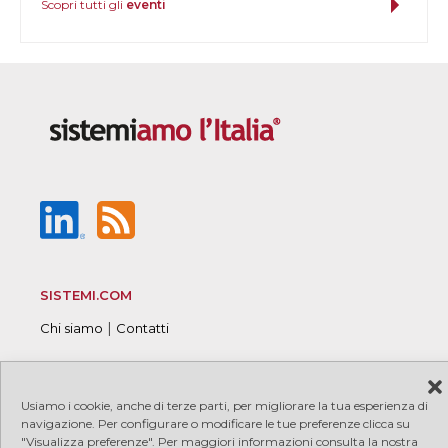
Scopri tutti gli
eventi
SISTEMI.COM
|
Chi siamo
Contatti
Usiamo i cookie, anche di terze parti, per migliorare la tua esperienza di
© 2026 Sistemi S.p.A. P.I. 08245660017
|
|
Copyright
navigazione. Per configurare o modificare le tue preferenze clicca su
"Visualizza preferenze". Per maggiori informazioni consulta la nostra
|
|
PRIVACY
COOKIE
Credits