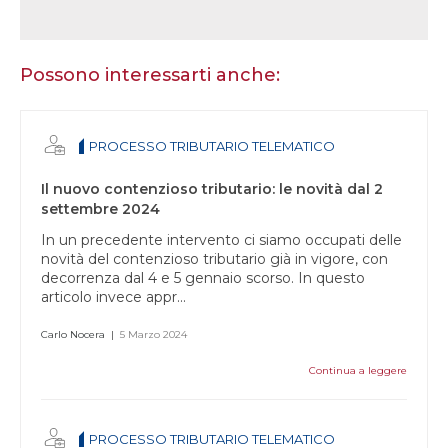
Se
sei
un
essere
Possono interessarti anche:
umano,
lascia
questo
PROCESSO TRIBUTARIO TELEMATICO
campo
vuoto.
Il nuovo contenzioso tributario: le novità dal 2
settembre 2024
In un precedente intervento ci siamo occupati delle
novità del contenzioso tributario già in vigore, con
decorrenza dal 4 e 5 gennaio scorso. In questo
articolo invece appr...
Carlo Nocera
|
5 Marzo 2024
Continua a leggere
PROCESSO TRIBUTARIO TELEMATICO