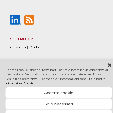
SISTEMI.COM
|
Chi siamo
Contatti
Usiamo i cookie, anche di terze parti, per migliorare la tua esperienza di
© 2026 Sistemi S.p.A. P.I. 08245660017
|
|
Copyright
navigazione. Per configurare o modificare le tue preferenze clicca su
|
|
PRIVACY
COOKIE
Credits
"Visualizza preferenze". Per maggiori informazioni consulta la nostra
Informativa Cookie
Accetta cookie
Solo necessari