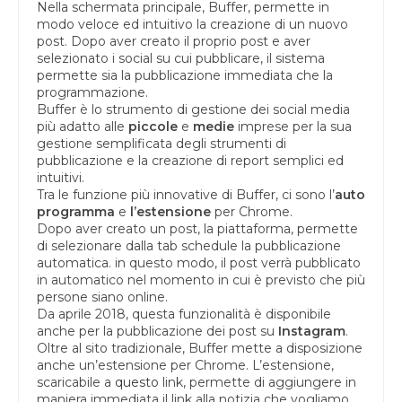
Nella schermata principale, Buffer, permette in
modo veloce ed intuitivo la creazione di un nuovo
post. Dopo aver creato il proprio post e aver
selezionato i social su cui pubblicare, il sistema
permette sia la pubblicazione immediata che la
programmazione.
Buffer è lo strumento di gestione dei social media
più adatto alle
piccole
e
medie
imprese per la sua
gestione semplificata degli strumenti di
pubblicazione e la creazione di report semplici ed
intuitivi.
Tra le funzione più innovative di Buffer, ci sono l’
auto
programma
e
l’estensione
per Chrome.
Dopo aver creato un post, la piattaforma, permette
di selezionare dalla tab schedule la pubblicazione
automatica. in questo modo, il post verrà pubblicato
in automatico nel momento in cui è previsto che più
persone siano online.
Da aprile 2018, questa funzionalità è disponibile
anche per la pubblicazione dei post su
Instagram
.
Oltre al sito tradizionale, Buffer mette a disposizione
anche un’estensione per Chrome. L’estensione,
scaricabile a
questo
link, permette di aggiungere in
maniera immediata il link alla notizia che vogliamo