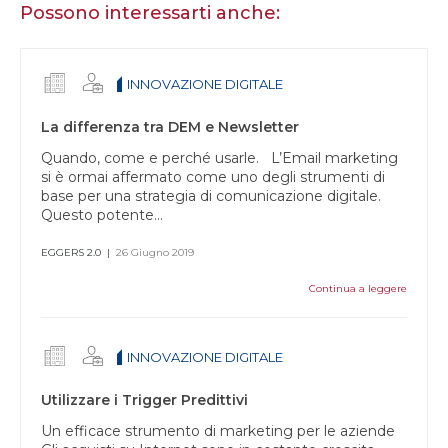
essere
Possono interessarti anche:
umano,
lascia
questo
INNOVAZIONE DIGITALE
campo
vuoto.
La differenza tra DEM e Newsletter
Quando, come e perché usarle. L’Email marketing
si è ormai affermato come uno degli strumenti di
base per una strategia di comunicazione digitale.
Questo potente...
EGGERS 2.0
|
26 Giugno 2019
Continua a leggere
INNOVAZIONE DIGITALE
Utilizzare i Trigger Predittivi
Un efficace strumento di marketing per le aziende