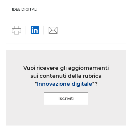
IDEE DIGITALI
Link
iscrizione
Vuoi ricevere gli aggiornamenti
multi
sui contenuti della rubrica
rubrica
"
Innovazione digitale
"?
Iscriviti
Se
sei
un