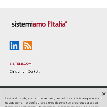
SISTEMI.COM
|
Chi siamo
Contatti
© 2026 Sistemi S.p.A. P.I. 08245660017
|
|
Copyright
Usiamo i cookie, anche di terze parti, per migliorare la tua esperienza di
|
|
PRIVACY
COOKIE
Credits
navigazione. Per configurare o modificare le tue preferenze clicca su
"Visualizza preferenze". Per maggiori informazioni consulta la nostra