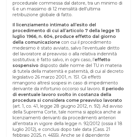
procedurale commessa dal datore, tra un minimo di
6 e un massimo di 12 mensilità dell’ultima
retribuzione globale di fatto.
Il licenziamento intimato all’esito del
procedimento di cui all’articolo 7 della legge 15
luglio 1966, n. 604, produce effetto dal giorno
della comunicazione
con cui il procedimento
medesimo è stato avviato, salvo l’eventuale diritto
del lavoratore al preavviso o alla relativa indennità
sostitutiva; è fatto salvo, in ogni caso, l’
effetto
sospensivo
disposto dalle norme del TU in materia
di tutela della maternità e paternità, di cui al decreto
legislativo 26 marzo 2001, n. 151. Gli effetti
rimangono altresì sospesi in caso di impedimento
derivante da infortunio occorso sul lavoro.
Il periodo
di eventuale lavoro svolto in costanza della
procedura si considera come preavviso lavorato
(art. 1, co. 41, legge 28 giugno 2012, n. 92). Ad avviso
della Suprema Corte, tale norma si applica anche ai
licenziamenti derivanti da procedimenti anteriori
all’entrata in vigore della legge n. 92/2012 (ossia il 18
luglio 2012), e conclusi dopo tale data (Cass. 21
febbraio 2025, n. 4655). Anche se il dipendente