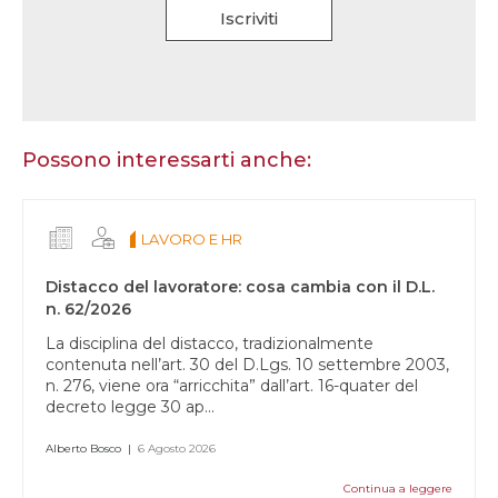
Iscriviti
Se
sei
un
essere
Possono interessarti anche:
umano,
lascia
questo
LAVORO E HR
campo
vuoto.
Distacco del lavoratore: cosa cambia con il D.L.
n. 62/2026
La disciplina del distacco, tradizionalmente
contenuta nell’art. 30 del D.Lgs. 10 settembre 2003,
n. 276, viene ora “arricchita” dall’art. 16-quater del
decreto legge 30 ap...
Alberto Bosco
|
6 Agosto 2026
Continua a leggere