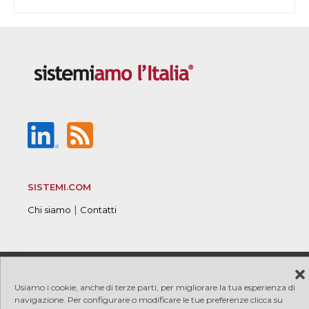
SISTEMI.COM
|
Chi siamo
Contatti
© 2026 Sistemi S.p.A. P.I. 08245660017
|
|
Copyright
Usiamo i cookie, anche di terze parti, per migliorare la tua esperienza di
|
|
PRIVACY
COOKIE
Credits
navigazione. Per configurare o modificare le tue preferenze clicca su