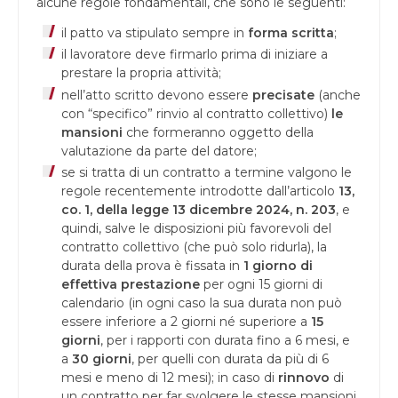
alcune regole fondamentali, che sono le seguenti:
il patto va stipulato sempre in
forma scritta
;
il lavoratore deve firmarlo prima di iniziare a
prestare la propria attività;
nell’atto scritto devono essere
precisate
(anche
con “specifico” rinvio al contratto collettivo)
le
mansioni
che formeranno oggetto della
valutazione da parte del datore;
se si tratta di un contratto a termine valgono le
regole recentemente introdotte dall’articolo
13,
co. 1, della legge 13 dicembre 2024, n. 203
, e
quindi, salve le disposizioni più favorevoli del
contratto collettivo (che può solo ridurla), la
durata della prova è fissata in
1 giorno di
effettiva prestazione
per ogni 15 giorni di
calendario (in ogni caso la sua durata non può
essere inferiore a 2 giorni né superiore a
15
giorni
, per i rapporti con durata fino a 6 mesi, e
a
30 giorni
, per quelli con durata da più di 6
mesi e meno di 12 mesi); in caso di
rinnovo
di
un contratto per far svolgere le stesse mansioni,