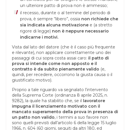
un ulteriore patto di prova non è ammesso;
il recesso, durante o al termine del periodo di
prova, è sempre “libero”, ossia
non richiede che
sia indicata alcuna motivazione
e (a stretto
rigore di legge)
non è neppure necessario
indicarne i motivi.
Vista dal lato del datore (che è il caso più frequente
e rilevante), non applicare correttamente uno dei
passaggi di cui sopra costa assai caro:
il patto di
prova si intende come non apposto e il
contratto è da subito pienamente valido
(e,
quindi, per recedere, occorrono la giusta causa o il
giustificato motivo).
Proprio a tale riguardo va segnalato l’intervento
della Suprema Corte (ordinanza 8 aprile 2025, n.
9282), la quale ha stabilito che, se il
lavoratore
impugna il licenziamento motivato con il
mancato superamento della prova in presenza di
un patto non valido
, i termini a suo favore non
sono quelli previsti dall’articolo 6 della legge 15 luglio
1966, n. 604 (60 giorni, seguiti da altri 180, ed