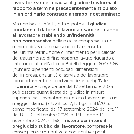
lavoratore vince la causa, il giudice trasforma il
rapporto a termine precedentemente stipulato
in un ordinario contratto a tempo indeterminato.
Ma non basta: infatti, in tale ipotesi,
il giudice
condanna il datore di lavoro a risarcire il danno
al lavoratore stabilendo un’indennità
onnicomprensiva
nella misura compresa tra un
minimo di 2,5 e un massimo di 12 mensilità
dell’ultima retribuzione di riferimento per il calcolo
del trattamento di fine rapporto, avuto riguardo ai
criteri indicati nell’articolo 8 della legge n. 604/1966
(numero dipendenti occupati, dimensioni
dell’impresa, anzianità di servizio del lavoratore,
comportamento e condizioni delle parti).
Tale
indennità
– che, a partire dal 17 settembre 2024,
può essere quantificata dal giudice in misura
superiore se il lavoratore dimostra di aver subito un
maggior danno (art. 28, co. 2, D.Lgs. n. 81/2015,
come modificato, dal 17 settembre 2024, dall’art. 11
del D.L. 16 settembre 2024, n. 131 – legge 14
novembre 2024, n. 166) –
ristora per intero il
pregiudizio subito dal lavoratore
, comprese le
conseguenze retributive e contributive per il