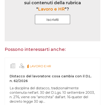
sui contenuti della rubrica
rubrica
"
Lavoro e HR
"?
Iscriviti
Se
sei
un
essere
Possono interessarti anche:
umano,
lascia
questo
LAVORO E HR
campo
vuoto.
Distacco del lavoratore: cosa cambia con il D.L.
n. 62/2026
La disciplina del distacco, tradizionalmente
contenuta nell’art. 30 del D.Lgs. 10 settembre 2003,
n. 276, viene ora “arricchita” dall’art. 16-quater del
decreto legge 30 ap...