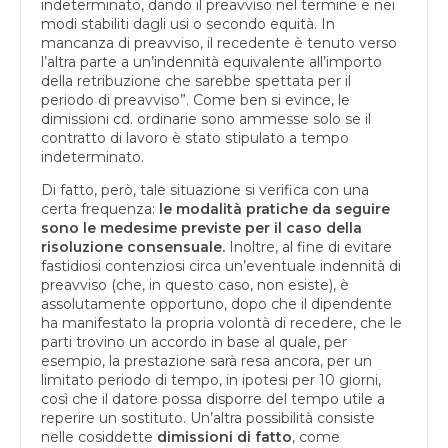
indeterminato, dando il preavviso nel termine e nei
modi stabiliti dagli usi o secondo equità. In
mancanza di preavviso, il recedente è tenuto verso
l’altra parte a un’indennità equivalente all’importo
della retribuzione che sarebbe spettata per il
periodo di preavviso”. Come ben si evince, le
dimissioni cd. ordinarie sono ammesse solo se il
contratto di lavoro è stato stipulato a tempo
indeterminato.
Di fatto, però, tale situazione si verifica con una
certa frequenza:
le modalità pratiche da seguire
sono le medesime previste per il caso della
risoluzione consensuale.
Inoltre, al fine di evitare
fastidiosi contenziosi circa un’eventuale indennità di
preavviso (che, in questo caso, non esiste), è
assolutamente opportuno, dopo che il dipendente
ha manifestato la propria volontà di recedere, che le
parti trovino un accordo in base al quale, per
esempio, la prestazione sarà resa ancora, per un
limitato periodo di tempo, in ipotesi per 10 giorni,
così che il datore possa disporre del tempo utile a
reperire un sostituto. Un’altra possibilità consiste
nelle cosiddette
dimissioni di fatto
, come