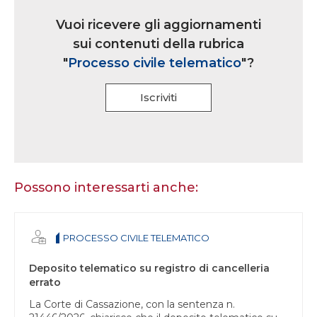
Link
iscrizione
Vuoi ricevere gli aggiornamenti
multi
sui contenuti della rubrica
rubrica
"
Processo civile telematico
"?
Iscriviti
Se
sei
un
essere
Possono interessarti anche:
umano,
lascia
questo
PROCESSO CIVILE TELEMATICO
campo
vuoto.
Deposito telematico su registro di cancelleria
errato
La Corte di Cassazione, con la sentenza n.