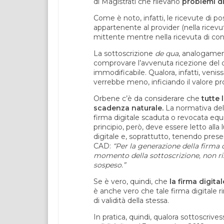
di Magistrati che rilevano
problemi di
Come è noto, infatti, le ricevute di po
appartenente al provider (nella ricevu
mittente mentre nella ricevuta di cons
La sottoscrizione
de qua
, analogamen
comprovare l’avvenuta ricezione del d
immodificabile. Qualora, infatti, venis
verrebbe meno, inficiando il valore p
Orbene c’è da considerare che
tutte 
scadenza naturale.
La normativa del 
firma digitale scaduta o revocata eq
principio, però, deve essere letto all
digitale e, soprattutto, tenendo pres
CAD:
“Per la generazione della firma d
momento della sottoscrizione, non ris
sospeso.”
Se è vero, quindi, che
la firma digi
è anche vero che tale firma digitale r
di validità della stessa.
In pratica, quindi, qualora sottoscri