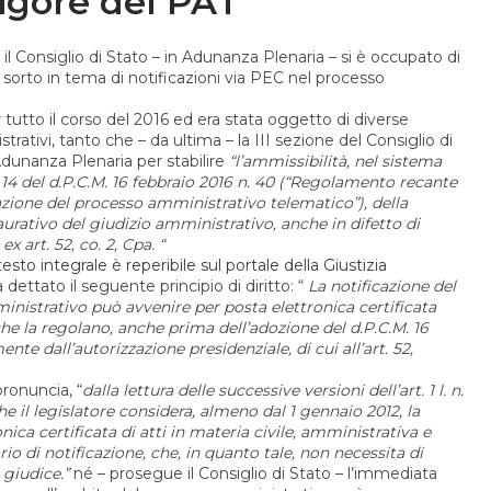
vigore del PAT
l Consiglio di Stato – in Adunanza Plenaria – si è occupato di
e sorto in tema di notificazioni via PEC nel processo
utto il corso del 2016 ed era stata oggetto di diverse
ativi, tanto che – da ultima – la III sezione del Consiglio di
Adunanza Plenaria per stabilire
“l’ammissibilità, nel sistema
t. 14 del d.P.C.M. 16 febbraio 2016 n. 40 (“Regolamento recante
uazione del processo amministrativo telematico”), della
urativo del giudizio amministrativo, anche in difetto di
 art. 52, co. 2, Cpa. “
 testo integrale è reperibile sul portale della Giustizia
a dettato il seguente principio di diritto: “
La notificazione del
inistrativo può avvenire per posta elettronica certificata
 che la regolano, anche prima dell’adozione del d.P.C.M. 16
te dall’autorizzazione presidenziale, di cui all’art. 52,
 pronuncia, “
dalla lettura delle successive versioni dell’art. 1 l. n.
e il legislatore considera, almeno dal 1 gennaio 2012, la
ica certificata di atti in materia civile, amministrativa e
o di notificazione, che, in quanto tale, non necessita di
 giudice.”
né – prosegue il Consiglio di Stato – l’immediata