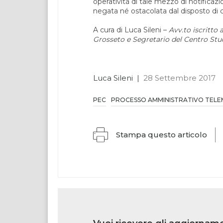
operatività di tale mezzo di notifica
negata né ostacolata dal disposto di cui
A cura di Luca Sileni –
Avv.to iscritto 
Grosseto e Segretario del Centro Stu
Luca Sileni
|
28 Settembre 2017
PEC
PROCESSO AMMINISTRATIVO TELE
Stampa questo articolo
Link
iscrizione