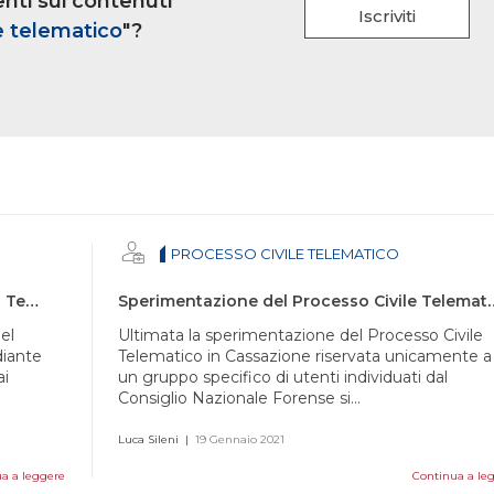
nti sui contenuti
Iscriviti
e telematico
"?
PROCESSO CIVILE TELEMATICO
Accesso tramite SPID al Portale del Servizi Telematici del Ministero di Giustizia
Sperimentazione del Processo Civile T
el
Ultimata la sperimentazione del Processo Civile
diante
Telematico in Cassazione riservata unicamente a
ai
un gruppo specifico di utenti individuati dal
Consiglio Nazionale Forense si...
Luca Sileni
|
19 Gennaio 2021
a a leggere
Continua a le