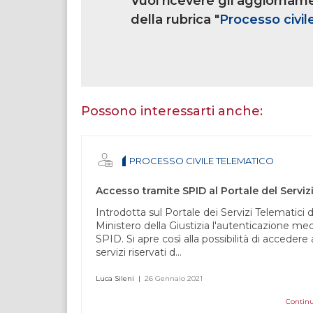
Vuoi ricevere gli aggiorname
multi
rubrica
della rubrica "
Processo civil
Se
sei
un
essere
Possono interessarti anche:
umano,
lascia
questo
PROCESSO CIVILE TELEMATICO
campo
vuoto.
Introdotta sul Portale dei Servizi Telematici d
Ministero della Giustizia l'autenticazione me
SPID. Si apre così alla possibilità di accedere 
servizi riservati d...
Luca Sileni
|
26 Gennaio 2021
Continu