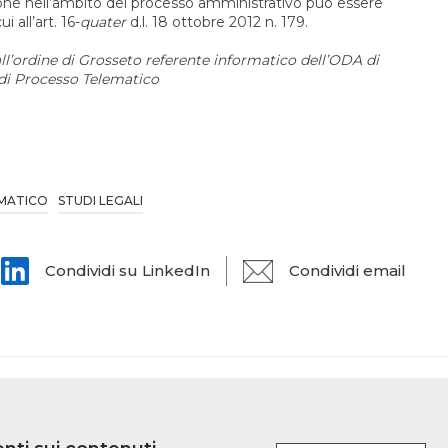
zione nell’ambito del processo amministrativo può essere
 all’art. 16-
quater
d.l. 18 ottobre 2012 n. 179.
all’ordine di Grosseto referente informatico dell’ODA di
di Processo Telematico
MATICO
STUDI LEGALI
Condividi su LinkedIn
Condividi email