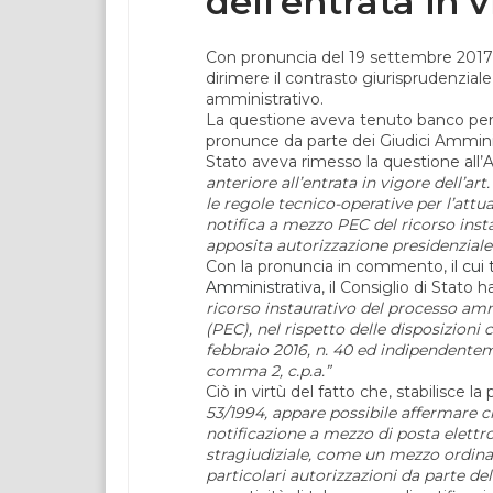
dell’entrata in 
Con pronuncia del 19 settembre 2017 i
dirimere il contrasto giurisprudenzial
amministrativo.
La questione aveva tenuto banco per t
pronunce da parte dei Giudici Amministr
Stato aveva rimesso la questione all’
anteriore all’entrata in vigore dell’ar
le regole tecnico-operative per l’att
notifica a mezzo PEC del ricorso insta
apposita autorizzazione presidenziale ex
Con la pronuncia in commento,
il cui
Amministrativa
, il Consiglio di Stato h
ricorso instaurativo del processo amm
(PEC), nel rispetto delle disposizioni
febbraio 2016, n. 40 ed indipendentemen
comma 2, c.p.a.”
Ciò in virtù del fatto che, stabilisce la
53/1994, appare possibile affermare ch
notificazione a mezzo di posta elettron
stragiudiziale, come un mezzo ordinari
particolari autorizzazioni da parte del