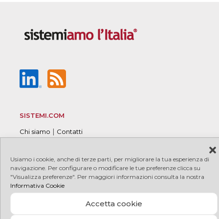
SISTEMI.COM
|
Chi siamo
Contatti
Usiamo i cookie, anche di terze parti, per migliorare la tua esperienza di
navigazione. Per configurare o modificare le tue preferenze clicca su
"Visualizza preferenze". Per maggiori informazioni consulta la nostra
© 2026 Sistemi S.p.A. P.I. 08245660017
|
|
Copyright
Informativa Cookie
|
|
PRIVACY
COOKIE
Credits
Accetta cookie