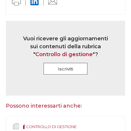
Link
iscrizione
Vuoi ricevere gli aggiornamenti
multi
sui contenuti della rubrica
rubrica
"
Controllo di gestione
"?
Iscriviti
Se
sei
un
essere
Possono interessarti anche:
umano,
lascia
questo
CONTROLLO DI GESTIONE
campo