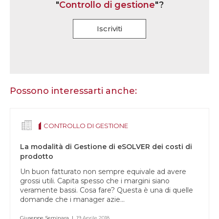
"
Controllo di gestione
"?
Iscriviti
Se
sei
un
essere
Possono interessarti anche:
umano,
lascia
questo
CONTROLLO DI GESTIONE
campo
vuoto.
La modalità di Gestione di eSOLVER dei costi di
prodotto
Un buon fatturato non sempre equivale ad avere
grossi utili. Capita spesso che i margini siano
veramente bassi. Cosa fare? Questa è una di quelle
domande che i manager azie...
Giuseppe Seminara
|
19 Aprile 2018