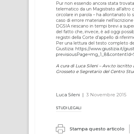
Pur non essendo ancora stata trovata 
telematico da un Magistrato all’altro o 
circolare in parola – ha allontanato l
caso di errore materiale nell’iscrizion
DGSIA riescano in tempi brevi a super
del fatto che, invece, è ad oggi possibi
registri della Corte d’appello di riferi
Per una lettura del testo completo dell
Giustizia:
https://www.giustizia.it/gius
previsiousPage=mg_1_8&contentId
A cura di Luca Sileni –
Avv.to iscritto
Grosseto e Segretario del Centro Stu
Luca Sileni
|
3 Novembre 2015
STUDI LEGALI
Stampa questo articolo