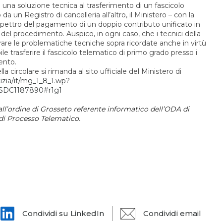
una soluzione tecnica al trasferimento di un fascicolo
da un Registro di cancelleria all’altro, il Ministero – con la
o spettro del pagamento di un doppio contributo unificato in
e del procedimento. Auspico, in ogni caso, che i tecnici della
are le problematiche tecniche sopra ricordate anche in virtù
le trasferire il fascicolo telematico di primo grado presso i
mento.
a circolare si rimanda al sito ufficiale del Ministero di
tizia/it/mg_1_8_1.wp?
=SDC1187890#r1g1
 all’ordine di Grosseto referente informatico dell’ODA di
di Processo Telematico
.
Condividi su LinkedIn
Condividi email