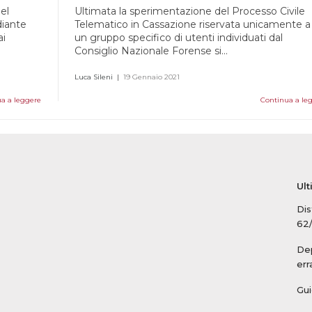
el
Ultimata la sperimentazione del Processo Civile
diante
Telematico in Cassazione riservata unicamente a
ai
un gruppo specifico di utenti individuati dal
Consiglio Nazionale Forense si...
Luca Sileni
|
19 Gennaio 2021
a a leggere
Continua a le
Ult
Dis
62
Dep
err
Gui