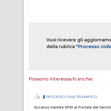
Link
iscrizione
Vuoi ricevere gli aggiorname
multi
rubrica
della rubrica "
Processo civil
Se
sei
un
essere
Possono interessarti anche:
umano,
lascia
questo
PROCESSO CIVILE TELEMATICO
campo
vuoto.