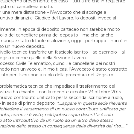
 occuperemo brevemente del caso – tutt’altro che infrequente
istro di cancelleria errato.
 una mera distrazione – l’Avvocato che si accinge a
ntivo dinanzi al Giudice del Lavoro, lo depositi invece al
almente, in epoca di deposito cartaceo non sarebbe molto
rollo del cancelliere prima del deposito – ma che, anche
omunque stato di facile risoluzione, oggi – purtroppo – non è in
rso un nuovo deposito.
 livello tecnico trasferire un fascicolo iscritto – ad esempio – al
 Registro come quello della Sezione Lavoro.
ocesso Civile Telematico, quindi, le cancellerie dei nostri
 modo non univoco e, in molti casi, l’Avvocato è stato costretto
to per l’iscrizione a ruolo della procedura nel Registro
problematica tecnica che impedisce il trasferimento del
ustizia ha chiarito – con la recente circolare 23 ottobre 2015 –
ovo contributo unificato per la seconda iscrizione a ruolo,
o in sede di primo deposito:
“….appare in questa sede rilevante
 richiedere il versamento di un nuovo contributo unificato per
anto, come si è visto, nell’ipotesi sopra descritta è solo
tto introduttivo da un ruolo ad un altro dello stesso
razione dello stesso in conseguenza della diversità del rito…..”