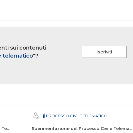
nti sui contenuti
Iscriviti
e telematico
"?
PROCESSO CIVILE TELEMATICO
Accesso tramite SPID al Portale del Servizi Telematici del Ministero di Giustizia
Sperimentazione del Processo Civile T