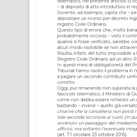
telematico, nel presente articolo ci
– di deposito di atto introduttivo in reg
Sovente, ad esempio, capita che – per
depositare un ricorso per decreto ingiu
registro Civile Ordinario.
Questo tipo di errore che, molto ban
probabilmente occorso – visto il cont
qualora si fosse verificato, sarebbe c
alcun modo risolvibile se non attrave
Risulta, infatti, del tutto impossibile a
Registro Civile Ordinario ad un altro
In questi mesi di obbligatorietà del Pr
Tribunali hanno risolto il problema in
a pagare un secondo contributo unifica
corretto.
Oggi, pur rimanendo non superata la 
fascicolo telematico, il Ministero di Gi
come non debba essere richiesto un nu
bastando – invece – quello già versat
chiarire che la cancelleria non potrà
tale seconda iscrizione al ruolo (in qu
avvenuto un passaggio del medesimo a
ufficio), ma soltanto l’eventuale integ
(
art. 7.1 circolare 23 ottobre 2015
).