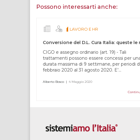
essere
Possono interessarti anche:
umano,
lascia
questo
LAVORO E HR
campo
vuoto.
CIGO e assegno ordinario (art. 19) - Tali
trattamenti possono essere concessi per un
durata massima di 9 settimane, per periodi d
febbraio 2020 al 31 agosto 2020. E’...
Alberto Bosco
|
4 Maggio 2020
Continu