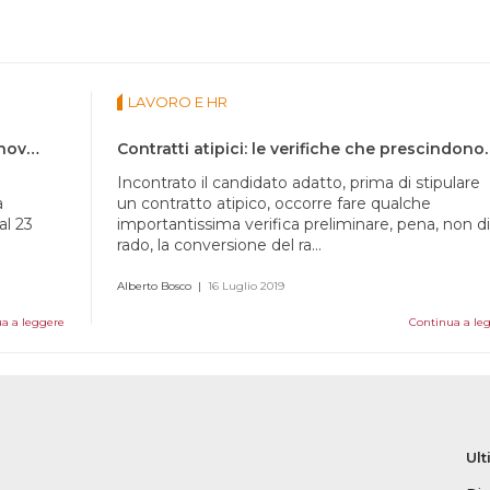
LAVORO E HR
Conversione del D.L. Cura Italia: queste le novità
Contratti atipici: le ver
Incontrato il candidato adatto, prima di stipulare
a
un contratto atipico, occorre fare qualche
al 23
importantissima verifica preliminare, pena, non di
rado, la conversione del ra...
Alberto Bosco
|
16 Luglio 2019
a a leggere
Continua a le
Ult