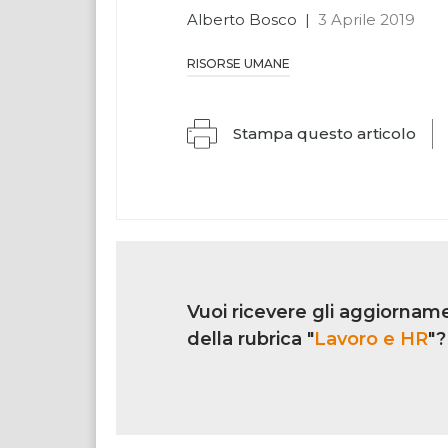
Alberto Bosco
|
3 Aprile 2019
RISORSE UMANE
Stampa questo articolo
Link
iscrizione
Vuoi ricevere gli aggiorname
multi
rubrica
della rubrica "
Lavoro e HR
"?
Se
sei
un