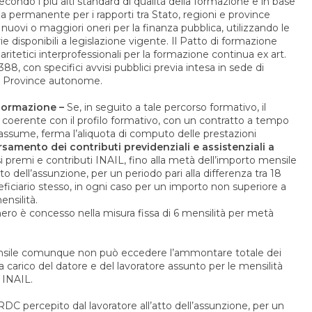
secondo i più alti standard di qualità della formazione e in base
nza permanente per i rapporti tra Stato, regioni e province
ovi o maggiori oneri per la finanza pubblica, utilizzando le
e disponibili a legislazione vigente. Il Patto di formazione
aritetici interprofessionali per la formazione continua ex art.
8, con specifici avvisi pubblici previa intesa in sede di
 e Province autonome.
 Formazione –
Se, in seguito a tale percorso formativo, il
, coerente con il profilo formativo, con un contratto a tempo
assume, ferma l’aliquota di computo delle prestazioni
samento dei contributi previdenziali e assistenziali a
si premi e contributi INAIL, fino alla metà dell’importo mensile
to dell’assunzione, per un periodo pari alla differenza tra 18
ficiario stesso, in ogni caso per un importo non superiore a
ensilità.
onero è concesso nella misura fissa di 6 mensilità per metà
nsile comunque non può eccedere l’ammontare totale dei
i a carico del datore e del lavoratore assunto per le mensilità
i INAIL.
RDC percepito dal lavoratore all’atto dell’assunzione, per un