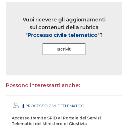
Link
iscrizione
Vuoi ricevere gli aggiornamenti
multi
sui contenuti della rubrica
rubrica
"
Processo civile telematico
"?
Iscriviti
Se
sei
un
essere
Possono interessarti anche:
umano,
lascia
questo
PROCESSO CIVILE TELEMATICO
campo
vuoto.
Accesso tramite SPID al Portale del Servizi
Telematici del Ministero di Giustizia