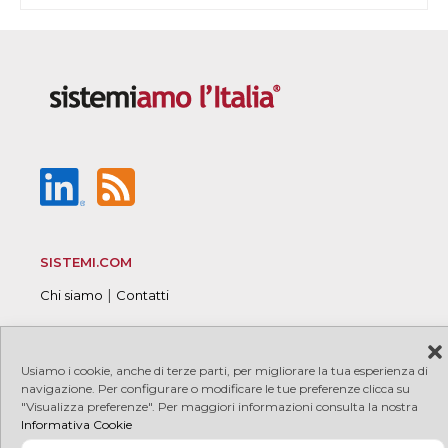
SISTEMI.COM
|
Chi siamo
Contatti
Usiamo i cookie, anche di terze parti, per migliorare la tua esperienza di
© 2026 Sistemi S.p.A. P.I. 08245660017
|
|
navigazione. Per configurare o modificare le tue preferenze clicca su
Copyright
"Visualizza preferenze". Per maggiori informazioni consulta la nostra
|
|
PRIVACY
COOKIE
Credits
Informativa Cookie