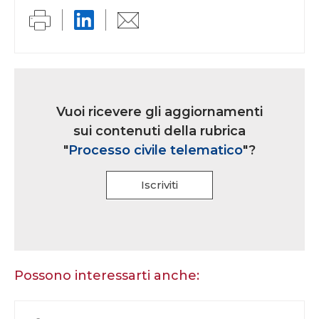
Link
iscrizione
Vuoi ricevere gli aggiornamenti
multi
sui contenuti della rubrica
rubrica
"
Processo civile telematico
"?
Iscriviti
Se
sei
un
essere
Possono interessarti anche:
umano,
lascia
questo