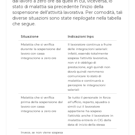
dal lavoro a zero ore da quelli in cui, viceversa, lo
stato di malattia sia precedente l’inizio della
sospensione dell’attività lavorativa. Per comodità, tali
diverse situazioni sono state riepilogate nella tabella
che segue.
Situazione
Indicazioni Inps
Malattia che si verifica
Il lavoratore continua a fruire
durante la sospensione dal
delle integrazioni salariali:
lavoro con cassa
infatti, essendo totalmente
integrazione a zero ore
sospesa l’attività lavorativa,
non vi è obbligo di
prestazione, egli quindi non
dovrà quindi nemmeno
comunicare lo stato di
malattia e continuerà a
percepire le integrazioni
salariali
Malattia che si verifica
Se tutto il personale in forza
prima della sospensione dal
all’ufficio, reparto, squadra o
lavoro con cassa
simili cui il lavoratore
integrazione a zero ore
appartiene ha sospeso
l’attività: anche il lavoratore in
malattia entrerà in CIG dalla
data di inizio della stessa
Invece, se non viene sospesa