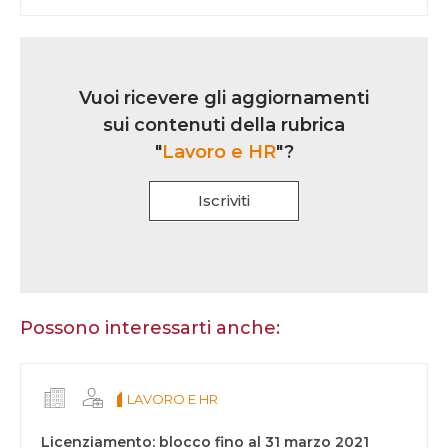
Link
iscrizione
Vuoi ricevere gli aggiornamenti
multi
sui contenuti della rubrica
rubrica
"
Lavoro e HR
"?
Iscriviti
Se
sei
un
essere
Possono interessarti anche:
umano,
lascia
questo
LAVORO E HR
campo
vuoto.
Licenziamento: blocco fino al 31 marzo 2021