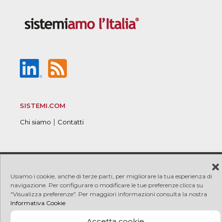
SISTEMI.COM
|
Chi siamo
Contatti
© 2026 Sistemi S.p.A. P.I. 08245660017
|
|
Copyright
Usiamo i cookie, anche di terze parti, per migliorare la tua esperienza di
|
|
PRIVACY
COOKIE
Credits
navigazione. Per configurare o modificare le tue preferenze clicca su
"Visualizza preferenze". Per maggiori informazioni consulta la nostra
Informativa Cookie
Accetta cookie