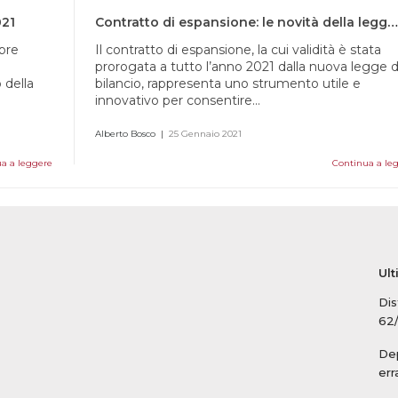
021
Contratto di espansione: le novità della legge di bilancio 2021
mbre
Il contratto di espansione, la cui validità è stata
prorogata a tutto l’anno 2021 dalla nuova legge d
 della
bilancio, rappresenta uno strumento utile e
innovativo per consentire...
Alberto Bosco
|
25 Gennaio 2021
a a leggere
Continua a le
Ult
Dis
62
Dep
err