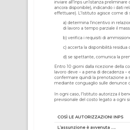
inviare all’Inps un’istanza preliminar
ancora disponibile), indicando i dati re
effettuare). L’Istituto agisce come di 
a) determina l’incentivo in relazio
di lavoro a tempo parziale il mass
b) verifica i requisiti di ammission
c) accerta la disponibilità residua d
d) se spettante, comunica la pren
Entro 10 giorni dalla ricezione della c
lavoro deve – a pena di decadenza – ef
confermare quindi la prenotazione a s
mediante conguaglio sulle denunce c
In ogni caso, l’Istituto autorizza il ben
previsionale del costo legato a ogni s
COSÌ LE AUTORIZZAZIONI INPS
L’assunzione è avvenuta ….