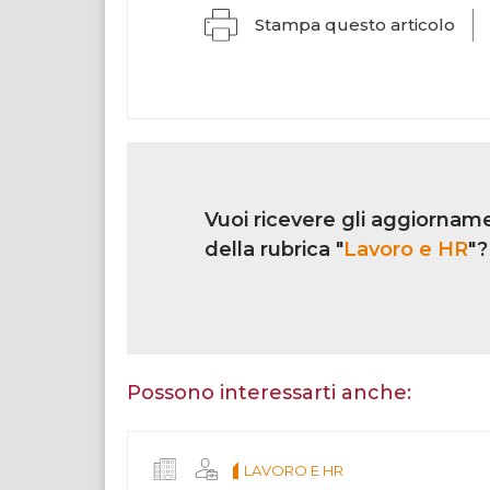
Stampa questo articolo
Link
iscrizione
Vuoi ricevere gli aggiorname
multi
rubrica
della rubrica "
Lavoro e HR
"?
Se
sei
un
essere
Possono interessarti anche:
umano,
lascia
questo
LAVORO E HR
campo