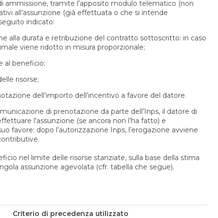
e di ammissione, tramite l’apposito modulo telematico (non
lativi all’assunzione (già effettuata o che si intende
seguito indicato:
ne alla durata e retribuzione del contratto sottoscritto: in caso
imale viene ridotto in misura proporzionale;
e al beneficio;
elle risorse;
otazione dell’importo dell’incentivo a favore del datore.
omunicazione di prenotazione da parte dell’Inps, il datore di
fettuare l’assunzione (se ancora non l’ha fatto) e
uo favore: dopo l’autorizzazione Inps, l’erogazione avviene
ontributive.
eficio nel limite delle risorse stanziate, sulla base della stima
ingola assunzione agevolata (cfr. tabella che segue).
Criterio di precedenza utilizzato