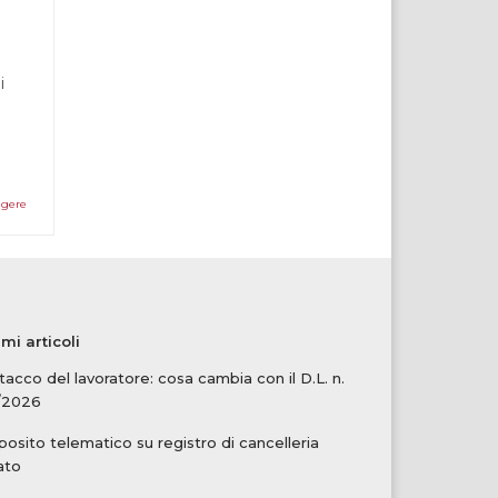
i
ggere
imi articoli
tacco del lavoratore: cosa cambia con il D.L. n.
/2026
osito telematico su registro di cancelleria
ato