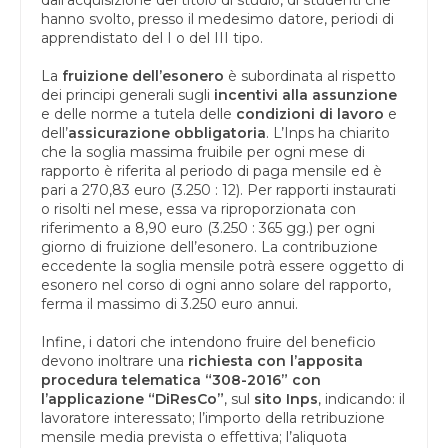
hanno svolto, presso il medesimo datore, periodi di
apprendistato del I o del III tipo.
La
fruizione dell’esonero
è subordinata al rispetto
dei principi generali sugli
incentivi alla assunzione
e delle norme a tutela delle
condizioni di lavoro
e
dell’
assicurazione obbligatoria
. L’Inps ha chiarito
che la soglia massima fruibile per ogni mese di
rapporto è riferita al periodo di paga mensile ed è
pari a 270,83 euro (3.250 : 12). Per rapporti instaurati
o risolti nel mese, essa va riproporzionata con
riferimento a 8,90 euro (3.250 : 365 gg.) per ogni
giorno di fruizione dell’esonero. La contribuzione
eccedente la soglia mensile potrà essere oggetto di
esonero nel corso di ogni anno solare del rapporto,
ferma il massimo di 3.250 euro annui.
Infine, i datori che intendono fruire del beneficio
devono inoltrare una
richiesta con l’apposita
procedura telematica “308-2016” con
l’applicazione “DiResCo”
, sul
sito Inps
, indicando: il
lavoratore interessato; l’importo della retribuzione
mensile media prevista o effettiva; l’aliquota