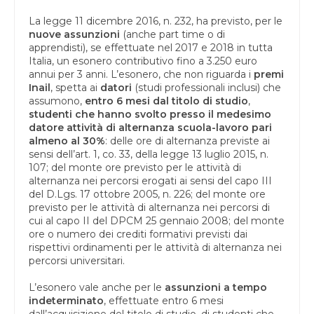
La legge 11 dicembre 2016, n. 232, ha previsto, per le
nuove assunzioni
(anche part time o di
apprendisti), se effettuate nel 2017 e 2018 in tutta
Italia, un esonero contributivo fino a 3.250 euro
annui per 3 anni. L’esonero, che non riguarda i
premi
Inail
, spetta ai
datori
(studi professionali inclusi) che
assumono,
entro 6 mesi dal titolo di studio
,
studenti che hanno svolto presso il medesimo
datore attività di alternanza scuola-lavoro pari
almeno al 30%
: delle ore di alternanza previste ai
sensi dell’art. 1, co. 33, della legge 13 luglio 2015, n.
107; del monte ore previsto per le attività di
alternanza nei percorsi erogati ai sensi del capo III
del D.Lgs. 17 ottobre 2005, n. 226; del monte ore
previsto per le attività di alternanza nei percorsi di
cui al capo II del DPCM 25 gennaio 2008; del monte
ore o numero dei crediti formativi previsti dai
rispettivi ordinamenti per le attività di alternanza nei
percorsi universitari.
L’esonero vale anche per le
assunzioni a tempo
indeterminato
, effettuate entro 6 mesi
dall’acquisizione del titolo di studio, di studenti che