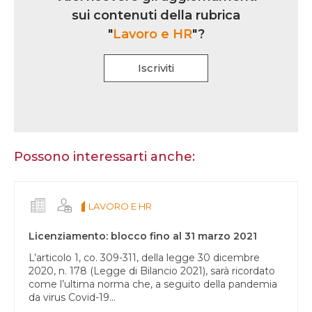
multi
sui contenuti della rubrica
rubrica
"
Lavoro e HR
"?
Iscriviti
Se
sei
un
essere
Possono interessarti anche:
umano,
lascia
questo
LAVORO E HR
campo
vuoto.
Licenziamento: blocco fino al 31 marzo 2021
L’articolo 1, co. 309-311, della legge 30 dicembre
2020, n. 178 (Legge di Bilancio 2021), sarà ricordato
come l’ultima norma che, a seguito della pandemia
da virus Covid-19...