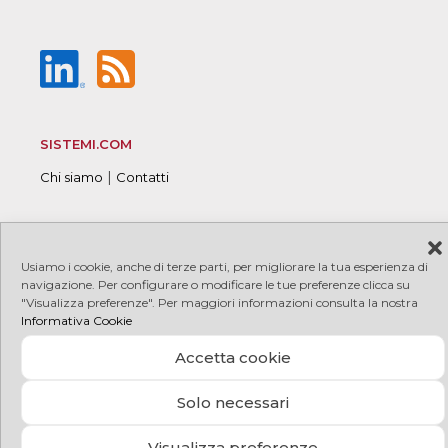
SISTEMI.COM
|
Chi siamo
Contatti
Usiamo i cookie, anche di terze parti, per migliorare la tua esperienza di
© 2026 Sistemi S.p.A. P.I. 08245660017
|
|
Copyright
navigazione. Per configurare o modificare le tue preferenze clicca su
|
|
PRIVACY
COOKIE
Credits
"Visualizza preferenze". Per maggiori informazioni consulta la nostra
Informativa Cookie
Accetta cookie
Solo necessari
Visualizza preferenze