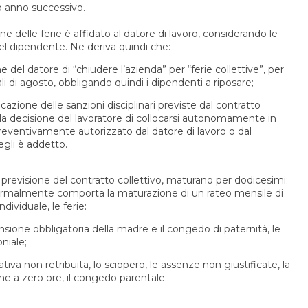
o anno successivo.
zione delle ferie è affidato al datore di lavoro, considerando le
del dipendente. Ne deriva quindi che:
ne del datore di “chiudere l’azienda” per “ferie collettive”, per
i di agosto, obbligando quindi i dipendenti a riposare;
icazione delle sanzioni disciplinari previste dal contratto
) la decisione del lavoratore di collocarsi autonomamente in
preventivamente autorizzato dal datore di lavoro o dal
egli è addetto.
a previsione del contratto collettivo, maturano per dodicesimi:
 normalmente comporta la maturazione di un rateo mensile di
ndividuale, le ferie:
sione obbligatoria della madre e il congedo di paternità, le
niale;
iva non retribuita, lo sciopero, le assenze non giustificate, la
e a zero ore, il congedo parentale.