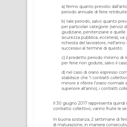
a) fermo quanto previsto dall’artic
periodo annuale di ferie retribuit
b) tale periodo, salvo quanto previ
per particolari categorie (servizi d
giudiziarie, penitenziarie e quelle
sicurezza pubblica, eccetera), v
richiesta del lavoratore, nell’ann
successivi al termine di questo;
c) il predetto periodo minimo di 
per ferie non godute, salvo il caso
d) nel caso di orario espresso co
stabilisce che “i contratti collettiv
minore e riferire l’orario normale
superiore all’anno), i contratti col
Il 30 giugno 2017 rappresenta quindi i
contratto collettivo, vanno fruite le 
In buona sostanza, 2 settimane di ferie
di maturazione, in maniera consecutiva 