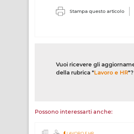
Stampa questo articolo
Link
iscrizione
Vuoi ricevere gli aggiorname
multi
rubrica
della rubrica "
Lavoro e HR
"?
Se
sei
un
essere
Possono interessarti anche:
umano,
lascia
questo
LAVORO E HR