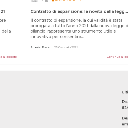
021
Contratto di espansione: le novità della legge di bilancio 2021
mbre
Il contratto di espansione, la cui validità è stata
prorogata a tutto l’anno 2021 dalla nuova legge d
 della
bilancio, rappresenta uno strumento utile e
innovativo per consentire...
Alberto Bosco
|
25 Gennaio 2021
a a leggere
Continua a le
Ult
Dis
62
Dep
err