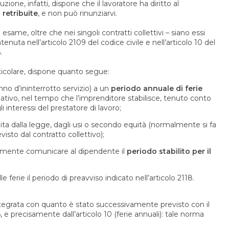
tuzione, infatti, dispone che il lavoratore ha diritto al
 retribuite
, e non può rinunziarvi.
in esame, oltre che nei singoli contratti collettivi – siano essi
ontenuta nell’articolo 2109 del codice civile e nell’articolo 10 del
.
articolare, dispone quanto segue:
anno d’ininterrotto servizio) a un
periodo annuale di ferie
ativo, nel tempo che l’imprenditore stabilisce, tenuto conto
 interessi del prestatore di lavoro;
bilita dalla legge, dagli usi o secondo equità (normalmente si fa
isto dal contratto collettivo);
vamente comunicare al dipendente il
periodo stabilito per il
ferie il periodo di preavviso indicato nell’articolo 2118.
integrata con quanto è stato successivamente previsto con il
6, e precisamente dall’articolo 10 (ferie annuali): tale norma