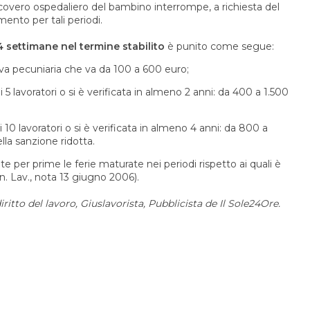
l ricovero ospedaliero del bambino interrompe, a richiesta del
mento per tali periodi.
settimane nel termine stabilito
è punito come segue:
va pecuniaria che va da 100 a 600 euro;
 di 5 lavoratori o si è verificata in almeno 2 anni: da 400 a 1.500
 di 10 lavoratori o si è verificata in almeno 4 anni: da 800 a
lla sanzione ridotta.
e per prime le ferie maturate nei periodi rispetto ai quali è
n. Lav., nota 13 giugno 2006).
ritto del lavoro, Giuslavorista, Pubblicista de Il Sole24Ore.