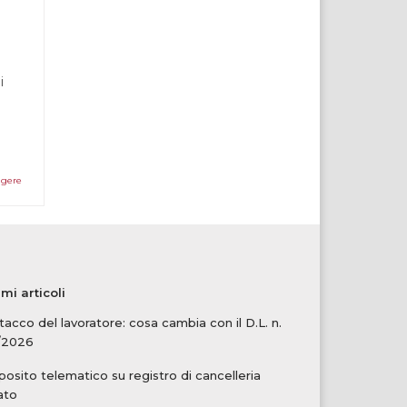
i
ggere
imi articoli
tacco del lavoratore: cosa cambia con il D.L. n.
/2026
osito telematico su registro di cancelleria
ato