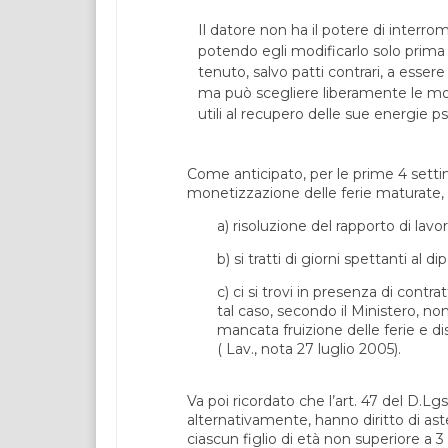
Il datore non ha il potere di interr
potendo egli modificarlo solo prima de
tenuto, salvo patti contrari, a esser
ma può scegliere liberamente le modal
utili al recupero delle sue energie p
Come anticipato, per le prime 4 settim
monetizzazione delle ferie maturate, s
a) risoluzione del rapporto di lavor
b) si tratti di giorni spettanti a
c) ci si trovi in presenza di contr
tal caso, secondo il Ministero, 
mancata fruizione delle ferie e d
( Lav., nota 27 luglio 2005).
Va poi ricordato che l’art. 47 del D.Lg
alternativamente, hanno diritto di aste
ciascun figlio di età non superiore a 3 