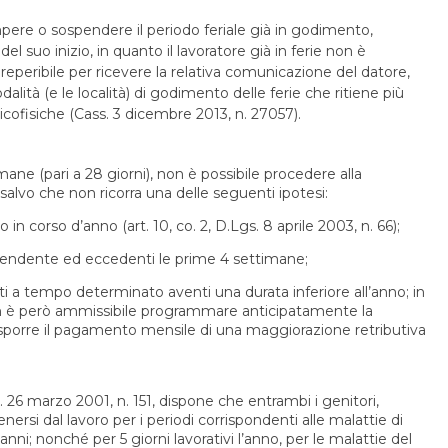
ompere o sospendere il periodo feriale già in godimento,
l suo inizio, in quanto il lavoratore già in ferie non è
e reperibile per ricevere la relativa comunicazione del datore,
ità (e le località) di godimento delle ferie che ritiene più
sicofisiche (Cass. 3 dicembre 2013, n. 27057).
ane (pari a 28 giorni), non è possibile procedere alla
alvo che non ricorra una delle seguenti ipotesi:
o in corso d’anno (art. 10, co. 2, D.Lgs. 8 aprile 2003, n. 66);
l dipendente ed eccedenti le prime 4 settimane;
atti a tempo determinato aventi una durata inferiore all’anno; in
non è però ammissibile programmare anticipatamente la
isporre il pagamento mensile di una maggiorazione retributiva
s. 26 marzo 2001, n. 151, dispone che entrambi i genitori,
nersi dal lavoro per i periodi corrispondenti alle malattie di
anni; nonché per 5 giorni lavorativi l’anno, per le malattie del