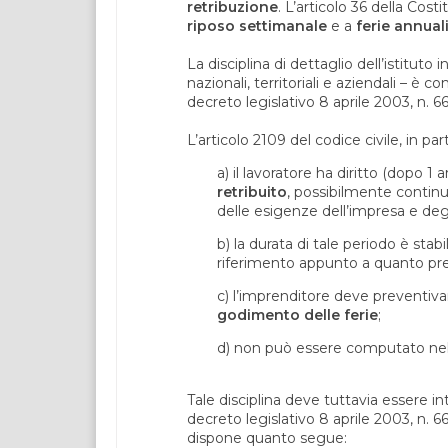
retribuzione
. L’articolo 36 della Costi
riposo settimanale
e a
ferie annuali
La disciplina di dettaglio dell’istituto 
nazionali, territoriali e aziendali – è c
decreto legislativo 8 aprile 2003, n. 66
L’articolo 2109 del codice civile, in p
a) il lavoratore ha diritto (dopo 1 
retribuito
, possibilmente continu
delle esigenze dell’impresa e degli
b) la durata di tale periodo è sta
riferimento appunto a quanto prev
c) l’imprenditore deve preventi
godimento delle ferie
;
d) non può essere computato nelle 
Tale disciplina deve tuttavia essere 
decreto legislativo 8 aprile 2003, n. 6
dispone quanto segue: