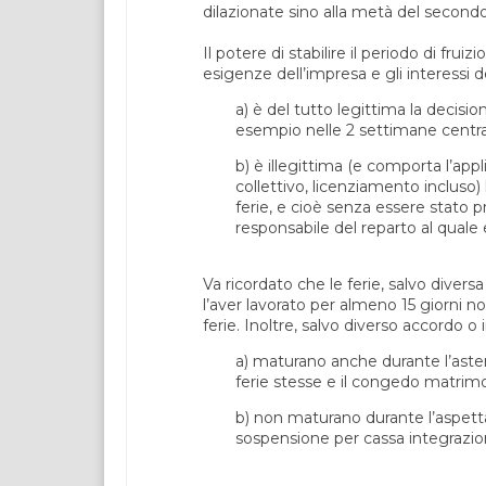
dilazionate sino alla metà del second
Il potere di stabilire il periodo di frui
esigenze dell’impresa e gli interessi 
a) è del tutto legittima la decisio
esempio nelle 2 settimane central
b) è illegittima (e comporta l’appl
collettivo, licenziamento incluso
ferie, e cioè senza essere stato 
responsabile del reparto al quale 
Va ricordato che le ferie, salvo divers
l’aver lavorato per almeno 15 giorni
ferie. Inoltre, salvo diverso accordo o i
a) maturano anche durante l’asten
ferie stesse e il congedo matrimo
b) non maturano durante l’aspettat
sospensione per cassa integrazion