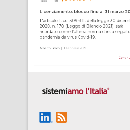
campo
vuoto.
Licenziamento: blocco fino al 31 marzo 2
L’articolo 1, co. 309-311, della legge 30 dice
2020, n. 178 (Legge di Bilancio 2021), sarà
ricordato come l’ultima norma che, a seguito
pandemia da virus Covid-19...
Alberto Bosco
|
1 Febbraio 2021
Continu