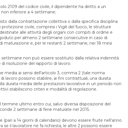
olo 2109 del codice civile, il dipendente ha diritto a un
e non inferiore a 4 settimane;
sto dalla contrattazione collettiva o dalla specifica disciplina
i protezione civile, compresi i Vigili del fuoco, le strutture
 destinate alle attività degli organi con compiti di ordine e
a goduto per almeno 2 settimane consecutive in caso di
o di maturazione e, per le restanti 2 settimane, nei 18 mesi
4 settimane non può essere sostituito dalla relativa indennità
 di risoluzione del rapporto di lavoro.
me media ai sensi dell’articolo 3, comma 2 (tale norma
i di lavoro possono stabilire, ai fini contrattuali, una durata
 alla durata media delle prestazioni lavorative in un periodo non
lettivi stabiliscono criteri e modalità di regolazione.
l termine ultimo entro cui, salvo diversa disposizione del
seconde 2 settimane di ferie maturate nel 2015.
 (pari a 14 giorni di calendario) devono essere fruite nell’anno
se il lavoratore ne fa richiesta, le altre 2 possono essere