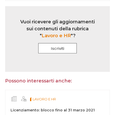
Link
iscrizione
Vuoi ricevere gli aggiornamenti
multi
sui contenuti della rubrica
rubrica
"
Lavoro e HR
"?
Iscriviti
Se
sei
un
essere
Possono interessarti anche:
umano,
lascia
questo
LAVORO E HR
campo
vuoto.
Licenziamento: blocco fino al 31 marzo 2021