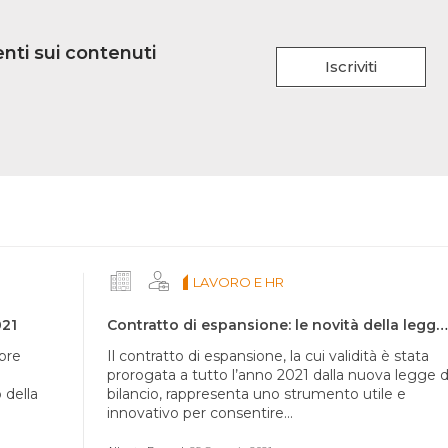
nti sui contenuti
Iscriviti
LAVORO E HR
021
Contratto di espansione: le novità della legge di bilancio 2021
mbre
Il contratto di espansione, la cui validità è stata
prorogata a tutto l’anno 2021 dalla nuova legge d
 della
bilancio, rappresenta uno strumento utile e
innovativo per consentire...