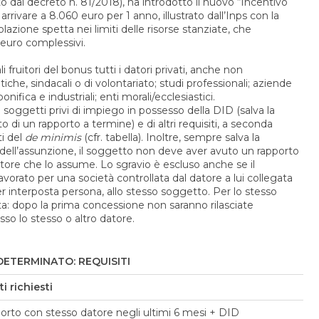
o dal decreto n. 81/2018), ha introdotto il nuovo “Incentivo
ivare a 8.060 euro per 1 anno, illustrato dall’Inps con la
lazione spetta nei limiti delle risorse stanziate, che
 euro complessivi.
 fruitori del bonus tutti i datori privati, anche non
itiche, sindacali o di volontariato; studi professionali; aziende
onifica e industriali; enti morali/ecclesiastici.
 i soggetti privi di impiego in possesso della DID (salva la
i un rapporto a termine) e di altri requisiti, a seconda
ti del
de minimis
(cfr. tabella). Inoltre, sempre salva la
 dell’assunzione, il soggetto non deve aver avuto un rapporto
atore che lo assume. Lo sgravio è escluso anche se il
avorato per una società controllata dal datore a lui collegata
 interposta persona, allo stesso soggetto. Per lo stesso
olta: dopo la prima concessione non saranno rilasciate
sso lo stesso o altro datore.
ETERMINATO: REQUISITI
i richiesti
orto con stesso datore negli ultimi 6 mesi + DID