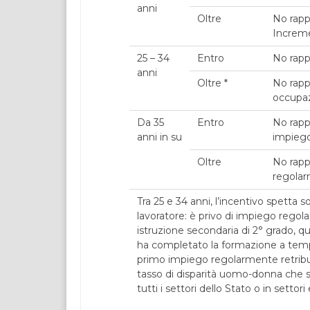
anni
Oltre
No rapp
Increm
25 – 34
Entro
No rapp
anni
Oltre *
No rapp
occupazi
Da 35
Entro
No rapp
anni in su
impiego
Oltre
No rapp
regolar
Tra 25 e 34 anni, l’incentivo spetta s
lavoratore: è privo di impiego regol
istruzione secondaria di 2° grado, qu
ha completato la formazione a tempo
primo impiego regolarmente retribuit
tasso di disparità uomo-donna che 
tutti i settori dello Stato o in settor