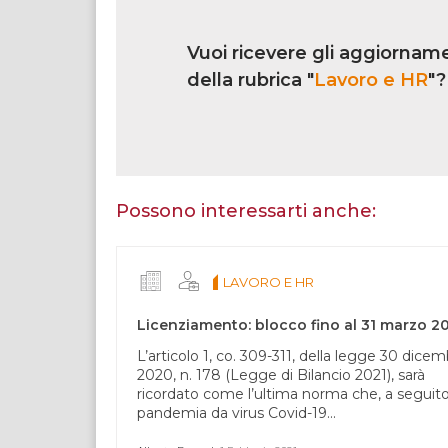
Link
iscrizione
Vuoi ricevere gli aggiorname
multi
rubrica
della rubrica "
Lavoro e HR
"?
Se
sei
un
essere
Possono interessarti anche:
umano,
lascia
questo
LAVORO E HR
campo
vuoto.
Licenziamento: blocco fino al 31 marzo 2
L’articolo 1, co. 309-311, della legge 30 dice
2020, n. 178 (Legge di Bilancio 2021), sarà
ricordato come l’ultima norma che, a seguito
pandemia da virus Covid-19...