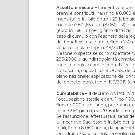
Assetto e misura –
L’incentivo è pari
premi e contributi Inail) fino a 8.060 
mensilità) e fruibile entro il 29 febbr
mensile è 671,66 euro (8.060 : 12) e, p
(euro 671,66 : 31) per giorno di fruizio
caso di cumulo con l’esonero della leg
del beneficio a tale titolo, fino a 250 
veda la circolare Inps n. 49/2018).
L’esonero spetta se sono rispettate tutt
296/2006, e quindi: regolarità contribu
rispetto degli accordi e contratti collet
sottoscritti, stipulati dalle OO.SS. de
piano nazionale; applicazione dei princi
del decreto legislativo n. 150/2015 (dir
Cumulabilità –
Il decreto ANPAL 2/20
l’occupazione stabile ex art. 1, co. 10
fino a 3.000 euro l’anno, per 3 anni),
anni e 364 giorni); nel 2018 il limite è
Se l’assunzione, effettuata ai sensi d
all’Incentivo Sud, esso è fruibile per l
Inail), fino a 8.060 annui, da riparame
Quindi, in caso di cumulo, la soglia m