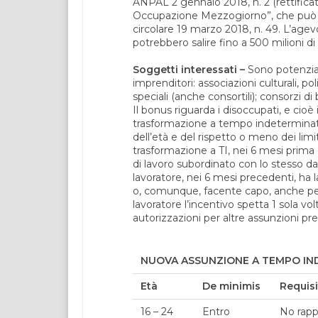
ANPAL 2 gennaio 2018, n. 2 (rettificat
Occupazione Mezzogiorno”, che può arr
circolare 19 marzo 2018, n. 49. L’agevo
potrebbero salire fino a 500 milioni di
Soggetti interessati –
Sono potenziali
imprenditori: associazioni culturali, pol
speciali (anche consortili); consorzi di b
Il bonus riguarda i disoccupati, e cioè
trasformazione a tempo indeterminato d
dell’età e del rispetto o meno dei limi
trasformazione a TI, nei 6 mesi prima
di lavoro subordinato con lo stesso d
lavoratore, nei 6 mesi precedenti, ha l
o, comunque, facente capo, anche per
lavoratore l’incentivo spetta 1 sola v
autorizzazioni per altre assunzioni pre
NUOVA ASSUNZIONE A TEMPO IND
Età
De minimis
Requisit
16 – 24
Entro
No rapp