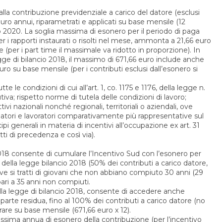
 alla contribuzione previdenziale a carico del datore (esclusi
euro annui, riparametrati e applicati su base mensile (12
aio 2020. La soglia massima di esonero per il periodo di paga
er i rapporti instaurati o risolti nel mese, ammonta a 21,66 euro
ne (per i part time il massimale va ridotto in proporzione). In
ge di bilancio 2018, il massimo di 671,66 euro include anche
euro su base mensile (per i contributi esclusi dall’esonero si
e le condizioni di cui all’art. 1, co. 1175 e 1176, della legge n.
tiva; rispetto norme di tutela delle condizioni di lavoro;
tivi nazionali nonché regionali, territoriali o aziendali, ove
i datori e lavoratori comparativamente più rappresentative sul
pi generali in materia di incentivi all’occupazione ex art. 31
itti di precedenza e così via).
18 consente di cumulare l’Incentivo Sud con l’esonero per
0, della legge bilancio 2018 (50% dei contributi a carico datore,
 ove si tratti di giovani che non abbiano compiuto 30 anni (29
 pari a 35 anni non compiuti.
ella legge di bilancio 2018, consente di accedere anche
a parte residua, fino al 100% dei contributi a carico datore (no
trare su base mensile (671,66 euro x 12).
assima annua di esonero della contribuzione (per l’incentivo