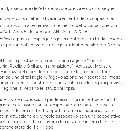
” a TI, a seconda dell’età del lavoratore vale quanto segue:
e minimis
o, in alternativa, incremento dell’occupazione;
 minimis
o, in alternativa, incremento dell’occupazione più
 all’art. 7, co. 6, del decreto ANPAL n. 2/2018;
inimis
e privo di impiego regolarmente retribuito da almeno
cupazione più privo di impiego retribuito da almeno 6 mesi.
etta se la prestazione è resa in una regione “meno
nia, Puglia e Sicilia; o “in transizione”: Abruzzo, Molise e
sidenza del dipendente e dalla sede legale del datore.
ori da una di tali regioni, l’agevolazione non spetta dal mese
invece, per gli spostamenti nell’ambito delle regioni previste
a regione, si vedano le istruzioni Inps).
ncentivo è riconosciuto per le assunzioni effettuate tra il 1°
guenti casi: assunzioni a tempo indeterminato, inclusa la
empo indeterminato di rapporti a termine; apprendistato
ati in attuazione del vincolo associativo con una cooperativa
guenti casi: contratto di lavoro domestico e intermittente
pprendistato del I e III tipo.