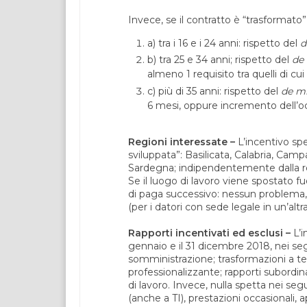
Invece, se il contratto è “trasformato
a) tra i 16 e i 24 anni: rispetto del
d
b) tra 25 e 34 anni; rispetto del
de
almeno 1 requisito tra quelli di cui
c) più di 35 anni: rispetto del
de m
6 mesi, oppure incremento dell’oc
Regioni interessate –
L’incentivo sp
sviluppata”: Basilicata, Calabria, Campa
Sardegna; indipendentemente dalla re
Se il luogo di lavoro viene spostato fu
di paga successivo: nessun problema, 
(per i datori con sede legale in un’altr
Rapporti incentivati ed esclusi –
L’i
gennaio e il 31 dicembre 2018, nei se
somministrazione; trasformazioni a t
professionalizzante; rapporti subordin
di lavoro. Invece, nulla spetta nei se
(anche a TI), prestazioni occasionali, a