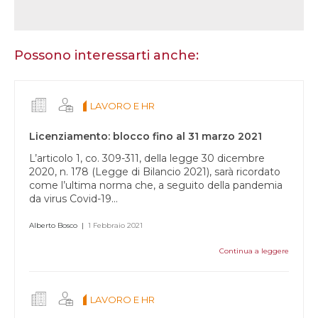
Se
sei
un
essere
Possono interessarti anche:
umano,
lascia
questo
LAVORO E HR
campo
vuoto.
Licenziamento: blocco fino al 31 marzo 2021
L’articolo 1, co. 309-311, della legge 30 dicembre
2020, n. 178 (Legge di Bilancio 2021), sarà ricordato
come l’ultima norma che, a seguito della pandemia
da virus Covid-19...
Alberto Bosco
|
1 Febbraio 2021
Continua a leggere
LAVORO E HR