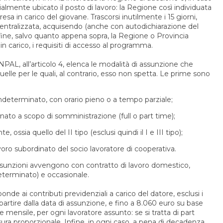
ialmente ubicato il posto di lavoro: la Regione così individuata
presa in carico del giovane. Trascorsi inutilmente i 15 giorni,
centralizzata, acquisendo (anche con autodichiarazione del
fine, salvo quanto appena sopra, la Regione o Provincia
 in carico, i requisiti di accesso al programma.
NPAL, all’articolo 4, elenca le modalità di assunzione che
uelle per le quali, al contrario, esso non spetta. Le prime sono
ndeterminato, con orario pieno o a tempo parziale;
ato a scopo di somministrazione (full o part time);
 ossia quello del II tipo (esclusi quindi il I e III tipo);
voro subordinato del socio lavoratore di cooperativa.
assunzioni avvengono con contratto di lavoro domestico,
terminato) e occasionale.
ponde ai contributi previdenziali a carico del datore, esclusi i
 partire dalla data di assunzione, e fino a 8.060 euro su base
e mensile, per ogni lavoratore assunto: se si tratta di part
sura proporzionale. Infine, in ogni caso, a pena di decadenza,