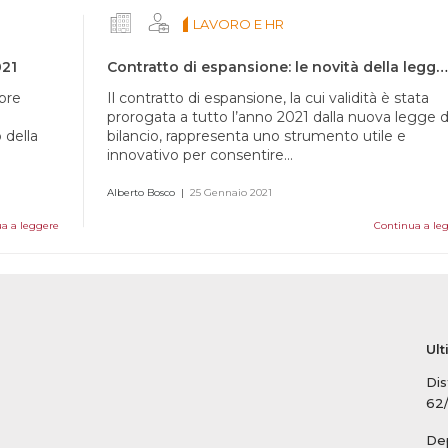
LAVORO E HR
021
Contratto di espansione: le novità della legge di bilancio 2021
mbre
Il contratto di espansione, la cui validità è stata
prorogata a tutto l’anno 2021 dalla nuova legge d
 della
bilancio, rappresenta uno strumento utile e
innovativo per consentire...
Alberto Bosco
|
25 Gennaio 2021
a a leggere
Continua a le
Ult
Dis
62
Dep