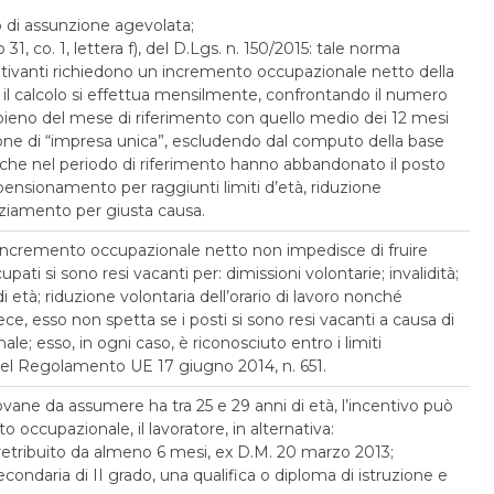
o di assunzione agevolata;
31, co. 1, lettera f), del D.Lgs. n. 150/2015: tale norma
ivanti richiedono un incremento occupazionale netto della
l calcolo si effettua mensilmente, confrontando il numero
ieno del mese di riferimento con quello medio dei 12 mesi
ione di “impresa unica”, escludendo dal computo della base
 che nel periodo di riferimento hanno abbandonato il posto
, pensionamento per raggiunti limiti d’età, riduzione
cenziamento per giusta causa.
incremento occupazionale netto non impedisce di fruire
cupati si sono resi vacanti per: dimissioni volontarie; invalidità;
 età; riduzione volontaria dell’orario di lavoro nonché
e, esso non spetta se i posti si sono resi vacanti a causa di
le; esso, in ogni caso, è riconosciuto entro i limiti
2 del Regolamento UE 17 giugno 2014, n. 651.
ovane da assumere ha tra 25 e 29 anni di età, l’incentivo può
to occupazionale, il lavoratore, in alternativa:
retribuito da almeno 6 mesi, ex D.M. 20 marzo 2013;
condaria di II grado, una qualifica o diploma di istruzione e