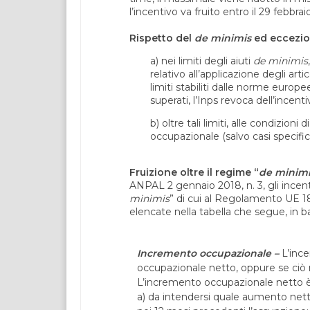
l’incentivo va fruito entro il 29 febbra
Rispetto del
de minimis
ed eccezio
a) nei limiti degli aiuti
de minimis
relativo all’applicazione degli art
limiti stabiliti dalle norme europee
superati, l’Inps revoca dell’incentiv
b) oltre tali limiti, alle condizioni
occupazionale (salvo casi specific
Fruizione oltre il regime “
de minimi
ANPAL 2 gennaio 2018, n. 3, gli incentiv
minimis
” di cui al Regolamento UE 18
elencate nella tabella che segue, in 
Incremento occupazionale –
L’ince
occupazionale netto, oppure se ciò no
L’incremento occupazionale netto è
a) da intendersi quale aumento nett