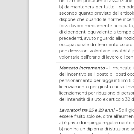
nei 12 mesi precedenti l’assunzione;
b) da mantenersi per tutto il period
secondo quanto previsto dall’articolo 
dispone che quando le norme incent
forza lavoro mediamente occupata, i
di dipendenti equivalente a tempo p
precedenti, avuto riguardo alla noz
occupazionale di riferimento coloro
per: dimissioni volontarie, invalidità
volontaria dell’orario di lavoro o li
Mancato incremento –
Il mancato 
dell’incentivo se il posto o i posti oc
pensionamento per raggiunti limiti di
licenziamento per giusta causa. Invec
licenziamenti per riduzione di persona
dell’intensità di aiuto ex articolo 3
Lavoratori tra 25 e 29 anni –
Se il gi
essere fruito solo se, oltre all’aumen
a) è privo di impiego regolarmente 
b) non ha un diploma di istruzione se