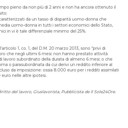
mpo pieno da non più di 2 anni e non ha ancora ottenuto il
ito;
i caratterizzati da un tasso di disparità uomo-donna che
edia uomo-donna in tutti i settori economici dello Stato,
ci in vi è tale differenziale minimo del 25%.
’articolo 1, co. 1, del D.M. 20 marzo 2013, sono “privi di
ro che negli ultimi 6 mesi: non hanno prestato attività
 di lavoro subordinato della durata di almeno 6 mesi; o che
oma o parasubordinata da cui derivi un reddito inferiore al
uso da imposizione: ossia 8.000 euro per i redditi assimilati
euro nelle altre ipotesi.
ritto del lavoro, Giuslavorista, Pubblicista de Il Sole24Ore.