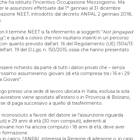
che ha istituito l’Incentivo Occupazione Mezzogiorno. Ma
 (per le assunzioni effettuate dal 1° gennaio al 31 dicembre
cupazione NEET, introdotto dal decreto ANPAL 2 gennaio 2018,
.
 il termine NEET si fa riferimento ai soggetti “
Not [engaged
g”,
e quindi a coloro che non risultano inseriti in un percorso
 con quanto previsto dall’art. 16 del Regolamento (UE) 1304/13
dell’art. 19 del D.Lgs. n. 150/2015, ossia che hanno presentato
ssere richiesto da parte di tutti i datori privati che – senza
prossimo assumeranno giovani (di età compresa tra i 16 e i 29
 Giovani”.
 presso una sede di lavoro ubicata in Italia, esclusa la sola
avoratore viene spostato all’estero o in Provincia di Bolzano,
ese di paga successivo a quello di trasferimento.
è riconosciuto a favore del datore se l’assunzione riguarda
ti) e 29 anni di età (30 non compiuti), aderenti al
iovane non ha ancora compiuto i 18 anni di età, deve aver
 e formazione.
 in carico, l’ANPAL interessa la Regione di adesione o, in caso