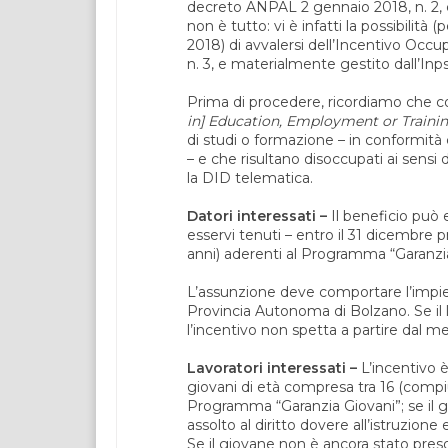
decreto ANPAL 2 gennaio 2018, n. 2, 
non è tutto: vi è infatti la possibilità
2018) di avvalersi dell’Incentivo Oc
n. 3, e materialmente gestito dall’Inps
Prima di procedere, ricordiamo che con
in]
Education,
Employment or
Trainin
di studi o formazione – in conformità
– e che risultano disoccupati ai sensi 
la DID telematica.
Datori interessati –
Il beneficio può e
esservi tenuti – entro il 31 dicembre 
anni) aderenti al Programma “Garanzia
L’assunzione deve comportare l’impiego
Provincia Autonoma di Bolzano. Se il l
l’incentivo non spetta a partire dal m
Lavoratori interessati –
L’incentivo 
giovani di età compresa tra 16 (compiu
Programma “Garanzia Giovani”; se il g
assolto al diritto dovere all’istruzione
Se il giovane non è ancora stato preso