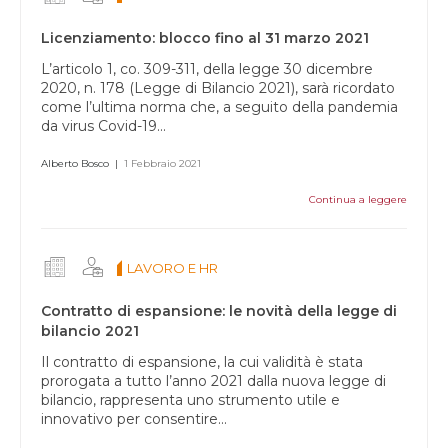
campo
vuoto.
Licenziamento: blocco fino al 31 marzo 2021
L’articolo 1, co. 309-311, della legge 30 dicembre
2020, n. 178 (Legge di Bilancio 2021), sarà ricordato
come l’ultima norma che, a seguito della pandemia
da virus Covid-19...
Alberto Bosco
|
1 Febbraio 2021
Continua a leggere
LAVORO E HR
Contratto di espansione: le novità della legge di
bilancio 2021
Il contratto di espansione, la cui validità è stata
prorogata a tutto l’anno 2021 dalla nuova legge di
bilancio, rappresenta uno strumento utile e
innovativo per consentire...