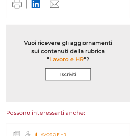
Link
iscrizione
Vuoi ricevere gli aggiornamenti
multi
sui contenuti della rubrica
rubrica
"
Lavoro e HR
"?
Iscriviti
Se
sei
un
essere
Possono interessarti anche:
umano,
lascia
questo
LAVORO E HR