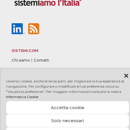
SISTEMI.COM
|
Chi siamo
Contatti
Usiamo i cookie, anche di terze parti, per migliorare la tua esperienza di
navigazione. Per configurare o modificare le tue preferenze clicca su
© 2026 Sistemi S.p.A. P.I. 08245660017
|
|
Copyright
"Visualizza preferenze". Per maggiori informazioni consulta la nostra
|
|
PRIVACY
COOKIE
Credits
Informativa Cookie
Accetta cookie
Solo necessari