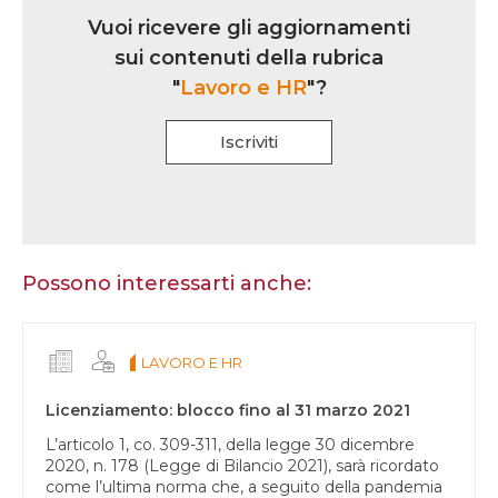
iscrizione
Vuoi ricevere gli aggiornamenti
multi
sui contenuti della rubrica
rubrica
"
Lavoro e HR
"?
Iscriviti
Se
sei
un
essere
Possono interessarti anche:
umano,
lascia
questo
LAVORO E HR
campo
vuoto.
Licenziamento: blocco fino al 31 marzo 2021
L’articolo 1, co. 309-311, della legge 30 dicembre
2020, n. 178 (Legge di Bilancio 2021), sarà ricordato
come l’ultima norma che, a seguito della pandemia