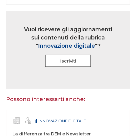
Link
iscrizione
Vuoi ricevere gli aggiornamenti
multi
sui contenuti della rubrica
rubrica
"
Innovazione digitale
"?
Iscriviti
Se
sei
un
essere
Possono interessarti anche:
umano,
lascia
questo
INNOVAZIONE DIGITALE
campo
vuoto.
La differenza tra DEM e Newsletter