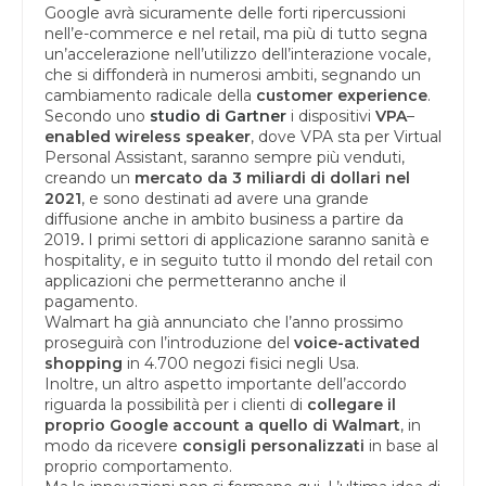
Google avrà sicuramente delle forti ripercussioni
nell’e-commerce e nel retail, ma più di tutto segna
un’accelerazione nell’utilizzo dell’interazione vocale,
che si diffonderà in numerosi ambiti, segnando un
cambiamento radicale della
customer experience
.
Secondo uno
studio di Gartner
i dispositivi
VPA
–
enabled wireless speaker
, dove VPA sta per Virtual
Personal Assistant, saranno sempre più venduti,
creando un
mercato da 3 miliardi di dollari nel
2021
, e sono destinati ad avere una grande
diffusione anche in ambito business a partire da
2019
.
I primi settori di applicazione saranno sanità e
hospitality, e in seguito tutto il mondo del retail con
applicazioni che permetteranno anche il
pagamento.
Walmart ha già annunciato che l’anno prossimo
proseguirà con l’introduzione del
voice-activated
shopping
in 4.700 negozi fisici negli Usa.
Inoltre, un altro aspetto importante dell’accordo
riguarda la possibilità per i clienti di
collegare il
proprio Google account a quello di Walmart
, in
modo da ricevere
consigli
personalizzati
in base al
proprio comportamento.