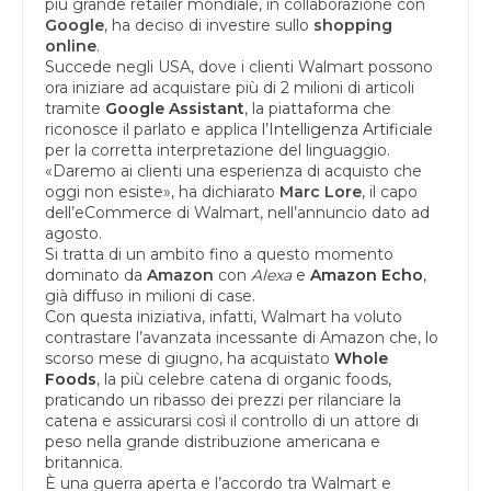
più grande retailer mondiale, in collaborazione con
Google
, ha deciso di investire sullo
shopping
online
.
Succede negli USA, dove i clienti Walmart possono
ora iniziare ad acquistare più di 2 milioni di articoli
tramite
Google Assistant
, la piattaforma che
riconosce il parlato e applica
l’Intelligenza Artificiale
per la corretta interpretazione del linguaggio.
«Daremo ai clienti una esperienza di acquisto che
oggi non esiste», ha dichiarato
Marc Lore
, il capo
dell’eCommerce di Walmart, nell’annuncio dato ad
agosto.
Si tratta di un ambito fino a questo momento
dominato da
Amazon
con
Alexa
e
Amazon Echo
,
già diffuso in milioni di case.
Con questa iniziativa, infatti, Walmart ha voluto
contrastare l’avanzata incessante di Amazon che, lo
scorso mese di giugno, ha acquistato
Whole
Foods
, la più celebre catena di organic foods,
praticando un ribasso dei prezzi per rilanciare la
catena e assicurarsi così il controllo di un attore di
peso nella grande distribuzione americana e
britannica.
È una guerra aperta e l’accordo tra Walmart e