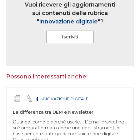
iscrizione
Vuoi ricevere gli aggiornamenti
multi
sui contenuti della rubrica
rubrica
"
Innovazione digitale
"?
Iscriviti
Se
sei
un
essere
Possono interessarti anche:
umano,
lascia
questo
INNOVAZIONE DIGITALE
campo
vuoto.
La differenza tra DEM e Newsletter
Quando, come e perché usarle. L’Email marketing
si è ormai affermato come uno degli strumenti di
base per una strategia di comunicazione digitale.
Questo potente...