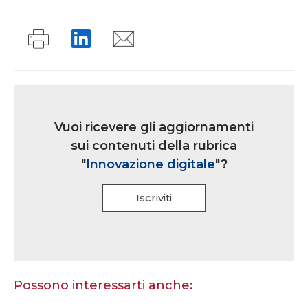
Link
iscrizione
Vuoi ricevere gli aggiornamenti
multi
sui contenuti della rubrica
rubrica
"
Innovazione digitale
"?
Iscriviti
Se
sei
un
essere
Possono interessarti anche:
umano,