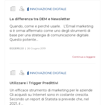
lascia
questo
INNOVAZIONE DIGITALE
campo
vuoto.
La differenza tra DEM e Newsletter
Quando, come e perché usarle. L’Email marketing
si è ormai affermato come uno degli strumenti di
base per una strategia di comunicazione digitale.
Questo potente...
EGGERS 2.0
|
26 Giugno 2019
Continua a leggere
INNOVAZIONE DIGITALE
Utilizzare i Trigger Predittivi
Un efficace strumento di marketing per le aziende
Gli acquisti su Internet sono in costante crescita.
Secondo un report di Statista si prevede che, nel
2021, il ...