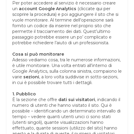
Per poter accedere al servizio è necessario creare
un
account Google Analytics
(
cliccate qui per
scoprire la procedura
) e poi aggiungere il sito che si
vuole monitorare. Al termine dell’operazione sarà
fornito un codice da inserire nel proprio sito che
permette il tracciamento dei dati. Quest’ultimo
passaggio potrebbe essere un po’ complicato e
potrebbe richiedere l’aiuto di un professionista.
Cosa si può monitorare
Adesso vediamo cosa, tra le numerose informazioni,
è utile monitorare. Una volta entrati all’interno di
Google Analytics, sulla colonna sinistra, compaiono le
varie
sezioni
, a loro volta suddivise in sotto-sezioni,
in cui è possibile trovare tutti i dettagli.
1. Pubblico
È la sezione che offre
dati sui visitatori
, indicando il
numero di utenti che hanno visitato il sito. Qui è
possibile – identificando un determinato intervallo di
tempo – vedere quanti utenti unici ci sono stati
(utenti singoli), quante visualizzazioni hanno
effettuato, quante sessioni (utilizzo del sito) hanno
aperto e la durata di queste, il numero di visitatori