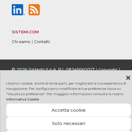
SISTEMI.COM
|
Chi siamo
Contatti
© 2026 Sistemi S.p.A. P.I. 08245660017
|
|
Copyright
|
|
PRIVACY
COOKIE
Credits
Usiamo i cookie, anche di terze parti, per migliorare la tua esperienza di
navigazione. Per configurare o modificare le tue preferenze clicca su
"Visualizza preferenze". Per maggiori informazioni consulta la nostra
Informativa Cookie
Accetta cookie
Solo necessari