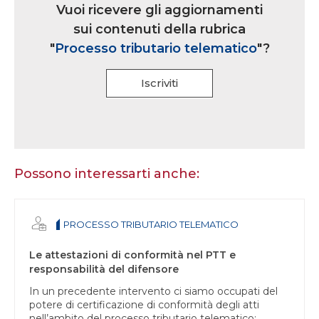
iscrizione
Vuoi ricevere gli aggiornamenti
multi
sui contenuti della rubrica
rubrica
"
Processo tributario telematico
"?
Iscriviti
Se
sei
un
essere
Possono interessarti anche:
umano,
lascia
questo
PROCESSO TRIBUTARIO TELEMATICO
campo
vuoto.
Le attestazioni di conformità nel PTT e
responsabilità del difensore
In un precedente intervento ci siamo occupati del
potere di certificazione di conformità degli atti
nell’ambito del processo tributario telematico: