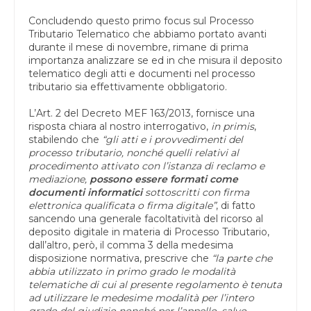
Concludendo questo primo focus sul Processo
Tributario Telematico che abbiamo portato avanti
durante il mese di novembre, rimane di prima
importanza analizzare se ed in che misura il deposito
telematico degli atti e documenti nel processo
tributario sia effettivamente obbligatorio.
L’Art. 2 del Decreto MEF 163/2013, fornisce una
risposta chiara al nostro interrogativo,
in primis
,
stabilendo che
“gli atti e i provvedimenti del
processo tributario, nonché quelli relativi al
procedimento attivato con l’istanza di reclamo e
mediazione,
possono essere formati come
documenti informatici
sottoscritti con firma
elettronica qualificata o firma digitale”
, di fatto
sancendo una generale facoltatività del ricorso al
deposito digitale in materia di Processo Tributario,
dall’altro, però, il comma 3 della medesima
disposizione normativa, prescrive che
“la parte che
abbia utilizzato in primo grado le modalità
telematiche di cui al presente regolamento è tenuta
ad utilizzare le medesime modalità per l’intero
grado del giudizio nonché per l’appello, salvo