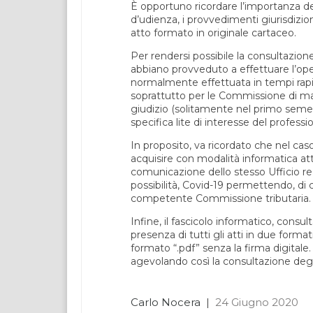
È opportuno ricordare l’importanza del
d’udienza, i provvedimenti giurisdizi
atto formato in originale cartaceo.
Per rendersi possibile la consultazione
abbiano provveduto a effettuare l’op
normalmente effettuata in tempi rapid
soprattutto per le Commissione di magg
giudizio (solitamente nel primo semestr
specifica lite di interesse del professio
In proposito, va ricordato che nel caso i
acquisire con modalità informatica atti
comunicazione dello stesso Ufficio re
possibilità, Covid-19 permettendo, di 
competente Commissione tributaria.
Infine, il fascicolo informatico, consult
presenza di tutti gli atti in due formati
formato “.pdf” senza la firma digitale
agevolando così la consultazione degli 
Carlo Nocera
|
24 Giugno 2020