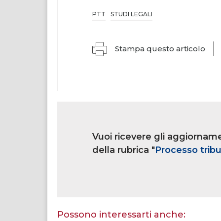
PTT
STUDI LEGALI
Stampa questo articolo
Link
iscrizione
Vuoi ricevere gli aggiorname
multi
rubrica
della rubrica "
Processo tribu
Se
sei
un
essere
Possono interessarti anche: