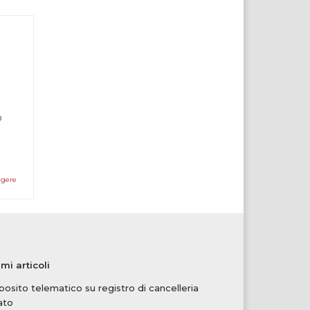
o
ggere
imi articoli
osito telematico su registro di cancelleria
ato