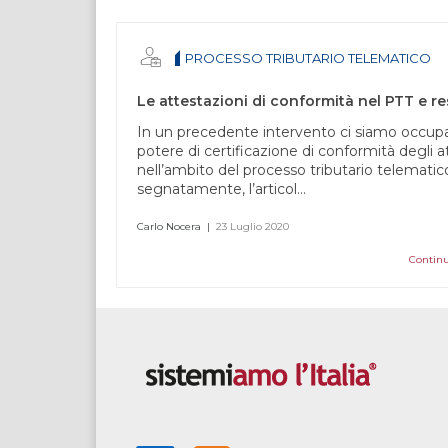
umano,
lascia
questo
PROCESSO TRIBUTARIO TELEMATICO
campo
vuoto.
In un precedente intervento ci siamo occupa
potere di certificazione di conformità degli at
nell’ambito del processo tributario telematic
segnatamente, l’articol...
Carlo Nocera
|
23 Luglio 2020
Continu