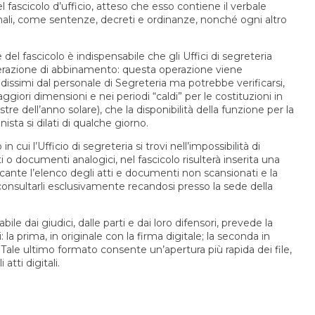
 fascicolo d’ufficio, atteso che esso contiene il verbale
onali, come sentenze, decreti e ordinanze, nonché ogni altro
 del fascicolo è indispensabile che gli Uffici di segreteria
erazione di abbinamento: questa operazione viene
issimi dal personale di Segreteria ma potrebbe verificarsi,
iori dimensioni e nei periodi “caldi” per le costituzioni in
e dell’anno solare), che la disponibilità della funzione per la
nista si dilati di qualche giorno.
n cui l’Ufficio di segreteria si trovi nell’impossibilità di
 o documenti analogici, nel fascicolo risulterà inserita una
cante l’elenco degli atti e documenti non scansionati e la
consultarli esclusivamente recandosi presso la sede della
abile dai giudici, dalle parti e dai loro difensori, prevede la
: la prima, in originale con la firma digitale; la seconda in
. Tale ultimo formato consente un’apertura più rapida dei file,
atti digitali.