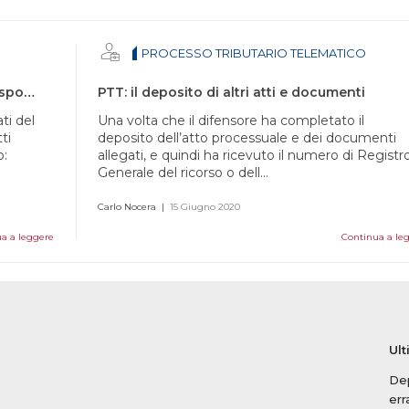
PROCESSO TRIBUTARIO TELEMATICO
Le attestazioni di conformità nel PTT e responsabilità del difensore
PTT: il deposito di altri atti e documenti
ti del
Una volta che il difensore ha completato il
ti
deposito dell’atto processuale e dei documenti
o:
allegati, e quindi ha ricevuto il numero di Registr
Generale del ricorso o dell...
Carlo Nocera
|
15 Giugno 2020
a a leggere
Continua a le
Ult
Dep
err