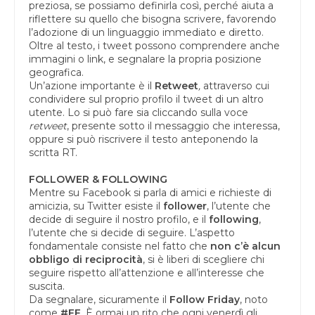
preziosa, se possiamo definirla così, perché aiuta a
riflettere su quello che bisogna scrivere, favorendo
l’adozione di un linguaggio immediato e diretto.
Oltre al testo, i tweet possono comprendere anche
immagini o link, e segnalare la propria posizione
geografica.
Un’azione importante è il
Retweet
,
attraverso cui
condividere sul proprio profilo il tweet di un altro
utente. Lo si può fare sia cliccando sulla voce
retweet
, presente sotto il messaggio che interessa,
oppure si può riscrivere il testo anteponendo la
scritta RT.
FOLLOWER & FOLLOWING
Mentre su Facebook si parla di amici e richieste di
amicizia, su Twitter esiste il
follower
, l’utente che
decide di seguire il nostro profilo, e il
following
,
l’utente che si decide di seguire. L’aspetto
fondamentale consiste nel fatto che
non c’è alcun
obbligo di reciprocità
, si è liberi di scegliere chi
seguire rispetto all’attenzione e all’interesse che
suscita.
Da segnalare, sicuramente il
Follow Friday
, noto
come
#FF
. È ormai un rito che ogni venerdì gli