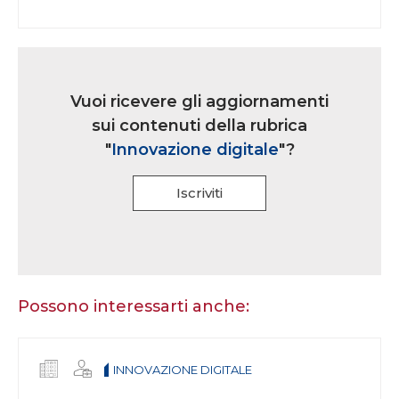
Link
iscrizione
Vuoi ricevere gli aggiornamenti
multi
sui contenuti della rubrica
rubrica
"
Innovazione digitale
"?
Iscriviti
Se
sei
un
essere
Possono interessarti anche:
umano,
lascia
questo
INNOVAZIONE DIGITALE
campo
vuoto.