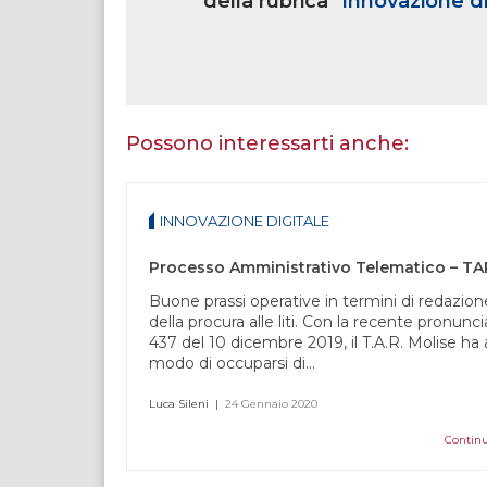
della rubrica "
Innovazione di
Se
sei
un
essere
Possono interessarti anche:
umano,
lascia
questo
INNOVAZIONE DIGITALE
campo
vuoto.
Buone prassi operative in termini di redazion
della procura alle liti. Con la recente pronunci
437 del 10 dicembre 2019, il T.A.R. Molise ha
modo di occuparsi di...
Luca Sileni
|
24 Gennaio 2020
Continu