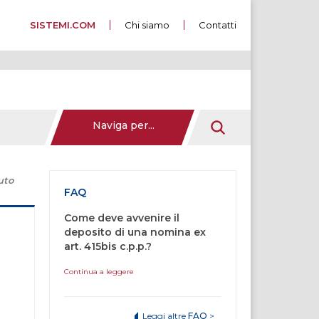
SISTEMI.COM
Chi siamo
Contatti
Naviga per...
uto
FAQ
Come deve avvenire il
deposito di una nomina ex
art. 415bis c.p.p.?
Continua a leggere
Leggi altre
FAQ
>