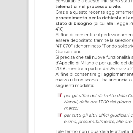
consultabile a
questo link
) sono stati r
telematici nel processo civile
.
Grazie a questo recente aggiornamen
procedimento per la richiesta di ac
stato di bisogno
(di cui alla Legge 2
416).
Al fine di consentite il perfezionamen
essere depositato tramite la selezione 
“411670” (denominato “Fondo solidariet
Giurisdizione.
Si precisa che tali nuove funzionalità s
d’Appello di Milano e per quelle del di
2018, mentre a partire dal 26 marzo 2018
Al fine di consentire gli aggiornamenti 
marzo ultimo scorso – ha annunciato un
seguenti modalità:
per gli uffici del distretto della 
Napoli, dalle ore 17:00 del giorno
marzo;
per tutti gli altri uffici giudizia
e sino, presumibilmente, alle ore
Tale fermo non riguarderà le attività d