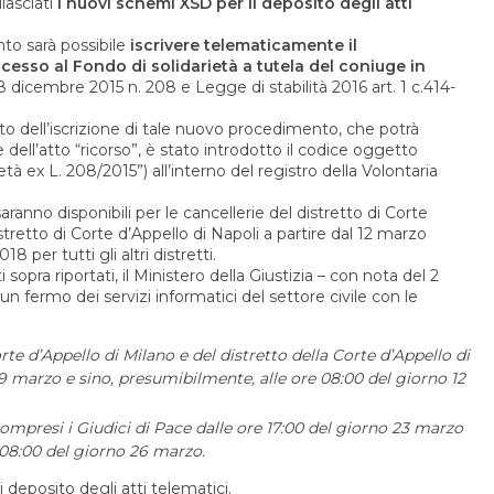
ilasciati
i nuovi schemi XSD per il deposito degli atti
to sarà possibile
iscrivere telematicamente il
cesso al Fondo di solidarietà a tutela del coniuge in
8 dicembre 2015 n. 208 e Legge di stabilità 2016 art. 1 c.414-
to dell’iscrizione di tale nuovo procedimento, che potrà
dell’atto “ricorso”, è stato introdotto il codice oggetto
à ex L. 208/2015”) all’interno del registro della Volontaria
aranno disponibili per le cancellerie del distretto di Corte
stretto di Corte d’Appello di Napoli a partire dal 12 marzo
 per tutti gli altri distretti.
sopra riportati, il Ministero della Giustizia – con nota del 2
 fermo dei servizi informatici del settore civile con le
Corte d’Appello di Milano e del distretto della Corte d’Appello di
 9 marzo e sino, presumibilmente, alle ore 08:00 del giorno 12
ri compresi i Giudici di Pace dalle ore 17:00 del giorno 23 marzo
 08:00 del giorno 26 marzo.
i deposito degli atti telematici.