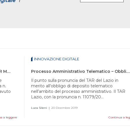
gitale
"?
INNOVAZIONE DIGITALE
Processo Amministrativo Telematico – TAR Molise – Contenuto della procura alle liti
Processo Amministrativo Telematico – Obbligo di deposito telematico dell’istanza di fissazione udienza
e
Il punto sulla pronuncia del TAR del Lazio in
a n.
merito all'obbligo di deposito telematico
 avuto
nell’ambito del processo amministrativo. Il TAR
Lazio, con la pronuncia n. 11079/20...
Luca Sileni
|
20 Dicembre 2019
a a leggere
Continua a le