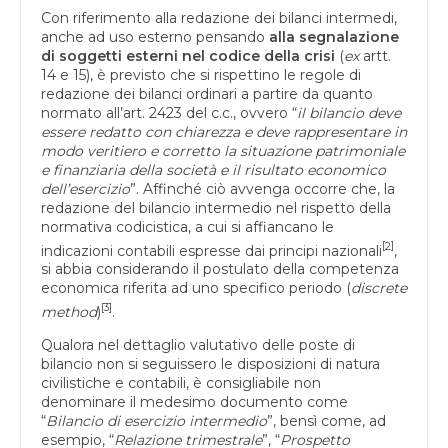
Con riferimento alla redazione dei bilanci intermedi,
anche ad uso esterno pensando
alla segnalazione
di soggetti esterni nel codice della crisi
(
ex
artt.
14 e 15), è previsto che si rispettino le regole di
redazione dei bilanci ordinari a partire da quanto
normato all’art. 2423 del c.c., ovvero “
il bilancio deve
essere redatto con chiarezza e deve rappresentare in
modo veritiero e corretto la situazione patrimoniale
e finanziaria della società e il risultato economico
dell’esercizio
”. Affinché ciò avvenga occorre che, la
redazione del bilancio intermedio nel rispetto della
normativa codicistica, a cui si affiancano le
[
2
]
indicazioni contabili espresse dai principi nazionali
,
si abbia considerando il postulato della competenza
economica riferita ad uno specifico periodo (
discrete
[
3
]
method
)
.
Qualora nel dettaglio valutativo delle poste di
bilancio non si seguissero le disposizioni di natura
civilistiche e contabili, è consigliabile non
denominare il medesimo documento come
“
Bilancio di esercizio intermedio
”, bensì come, ad
esempio, “
Relazione trimestrale
”, “
Prospetto