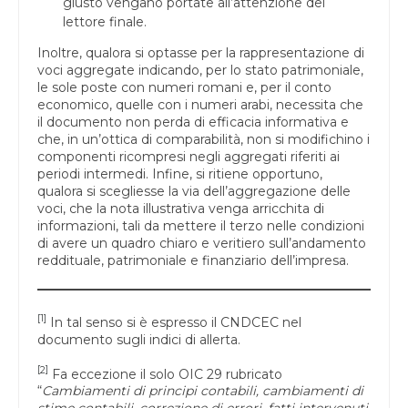
giusto vengano portate all’attenzione del
lettore finale.
Inoltre, qualora si optasse per la rappresentazione di
voci aggregate indicando, per lo stato patrimoniale,
le sole poste con numeri romani e, per il conto
economico, quelle con i numeri arabi, necessita che
il documento non perda di efficacia informativa e
che, in un’ottica di comparabilità, non si modifichino i
componenti ricompresi negli aggregati riferiti ai
periodi intermedi. Infine, si ritiene opportuno,
qualora si scegliesse la via dell’aggregazione delle
voci, che la nota illustrativa venga arricchita di
informazioni, tali da mettere il terzo nelle condizioni
di avere un quadro chiaro e veritiero sull’andamento
reddituale, patrimoniale e finanziario dell’impresa.
[
1
]
In tal senso si è espresso il CNDCEC nel
documento sugli indici di allerta.
[
2
]
Fa eccezione il solo OIC 29 rubricato
“
Cambiamenti di principi contabili, cambiamenti di