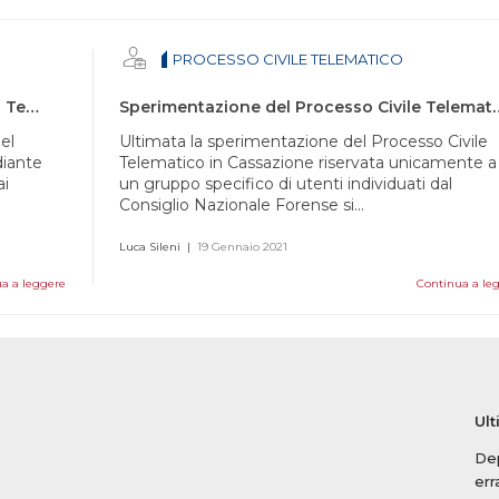
PROCESSO CIVILE TELEMATICO
Accesso tramite SPID al Portale del Servizi Telematici del Ministero di Giustizia
Sperimentazione del Processo Civile T
el
Ultimata la sperimentazione del Processo Civile
diante
Telematico in Cassazione riservata unicamente a
ai
un gruppo specifico di utenti individuati dal
Consiglio Nazionale Forense si...
Luca Sileni
|
19 Gennaio 2021
a a leggere
Continua a le
Ult
Dep
err