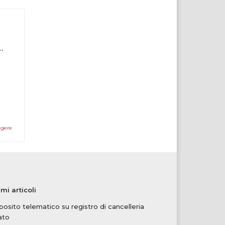
elematico in Corte di Cassazione
ggere
imi articoli
osito telematico su registro di cancelleria
ato