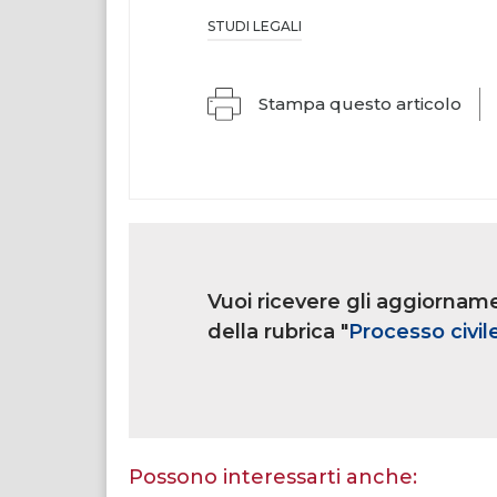
STUDI LEGALI
Stampa questo articolo
Link
iscrizione
Vuoi ricevere gli aggiorname
multi
rubrica
della rubrica "
Processo civil
Se
sei
un
essere
Possono interessarti anche:
umano,