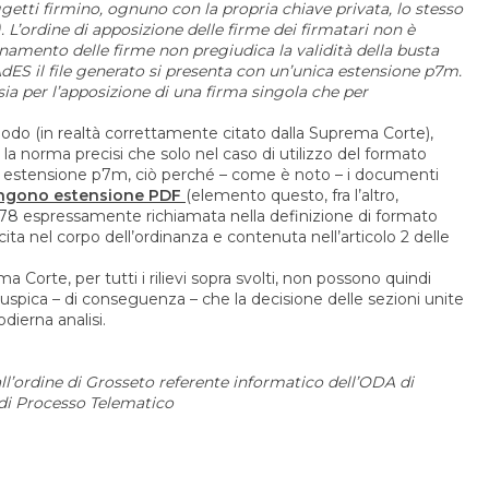
getti firmino, ognuno con la propria chiave privata, lo stesso
L’ordine di apposizione delle firme dei firmatari non è
dinamento delle firme non pregiudica la validità della busta
AdES il file generato si presenta con un’unica estensione p7m.
sia per l’apposizione di una firma singola che per
riodo (in realtà correttamente citato dalla Suprema Corte),
norma precisi che solo nel caso di utilizzo del formato
à estensione p7m, ciò perché – come è noto – i documenti
ngono estensione PDF
(elemento questo, fra l’altro,
778
espressamente richiamata nella definizione di formato
a nel corpo dell’ordinanza e contenuta nell’articolo 2 delle
a Corte, per tutti i rilievi sopra svolti, non possono quindi
 auspica – di conseguenza – che la decisione delle sezioni unite
odierna analisi.
all’ordine di Grosseto referente informatico dell’ODA di
di Processo Telematico