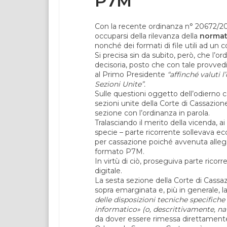
P7M
Con la recente ordinanza n° 20672/20
occuparsi della rilevanza della
normat
nonché dei formati di file utili ad un
Si precisa sin da subito, però, che l’o
decisoria, posto che con tale provved
al Primo Presidente
“
affinché valuti l
Sezioni Unite”.
Sulle questioni oggetto dell’odierno 
sezioni unite della Corte di Cassazione,
sezione con l’ordinanza in parola.
Tralasciando il merito della vicenda, ai
specie – parte ricorrente sollevava ecc
per cassazione poiché avvenuta allegan
formato P7M.
In virtù di ciò, proseguiva parte ricor
digitale.
La sesta sezione della Corte di Cassa
sopra emarginata e, più in generale, l
delle disposizioni tecniche specifich
informatico» (o, descrittivamente, nat
da dover essere rimessa direttamente 