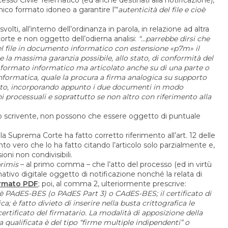
nico formato idoneo a garantire l’“
autenticità del file e cioè
volti, all’interno dell’ordinanza in parola, in relazione ad altra
rte e non oggetto dell’odierna analisi:
“…parrebbe dirsi che
el file in documento informatico con estensione «p7m» il
e la massima garanzia possibile, allo stato, di conformità del
formato informatico ma articolato anche su di una parte o
ormatica, quale la procura a firma analogica su supporto
sito, incorporando appunto i due documenti in modo
fini processuali e soprattutto se non altro con riferimento alla
ello scrivente, non possono che essere oggetto di puntuale
la Suprema Corte ha fatto corretto riferimento all’art. 12 delle
to vero che lo ha fatto citando l’articolo solo parzialmente e,
ni non condivisibili.
primis
– al primo comma – che l’atto del processo (ed in virtù
nativo digitale oggetto di notificazione nonché la relata di
ormato PDF
; poi, al comma 2, ulteriormente prescrive:
è PAdES-BES (o PAdES Part 3) o CAdES-BES; il certificato di
ca; è fatto divieto di inserire nella busta crittografica le
certificato del firmatario. La modalità di apposizione della
a qualificata è del tipo “firme multiple indipendenti” o