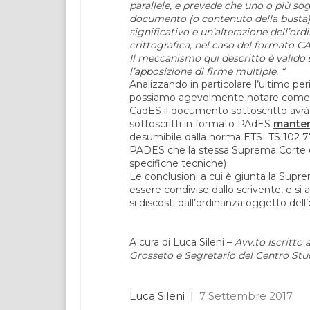
parallele, e prevede che uno o più sog
documento (o contenuto della busta). 
significativo e un’alterazione dell’or
crittografica; nel caso del formato C
Il meccanismo qui descritto è valido 
l’apposizione di firme multiple. “
Analizzando in particolare l’ultimo pe
possiamo agevolmente notare come la 
CadES il documento sottoscritto avr
sottoscritti in formato PAdES
mante
desumibile dalla
norma ETSI TS 102 
PADES che la stessa Suprema Corte cit
specifiche tecniche)
Le conclusioni a cui è giunta la Suprem
essere condivise dallo scrivente, e si
si discosti dall’ordinanza oggetto dell’
A cura di Luca Sileni –
Avv.to iscritto 
Grosseto e Segretario del Centro Stu
Luca Sileni
|
7 Settembre 2017