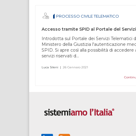
lascia
questo
PROCESSO CIVILE TELEMATICO
campo
vuoto.
Introdotta sul Portale dei Servizi Telematici d
Ministero della Giustizia l'autenticazione me
SPID. Si apre così alla possibilità di accedere 
servizi riservati d...
Luca Sileni
|
26 Gennaio 2021
Continu