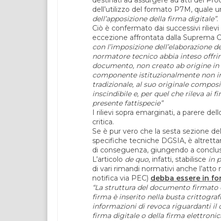
dell’utilizzo del formato P7M, quale u
dell’apposizione della firma digitale”
.
Ciò è confermato dai successivi rilievi s
eccezione affrontata dalla Suprema Co
con l’imposizione dell’elaborazione d
normatore tecnico abbia inteso offrir
documento, non creato ab origine in 
componente istituzionalmente non inf
tradizionale, al suo originale compo
inscindibile e, per quel che rileva ai 
presente fattispecie”
I rilievi sopra emarginati, a parere d
critica.
Se è pur vero che la sesta sezione del
specifiche tecniche DGSIA, è altrettan
di conseguenza, giungendo a conclusio
L’articolo
de quo
, infatti, stabilisce
in 
di vari rimandi normativi anche l’atto 
notifica via PEC)
debba essere in f
“La struttura del documento firmato 
firma è inserito nella busta crittografi
informazioni di revoca riguardanti il 
firma digitale o della firma elettronic