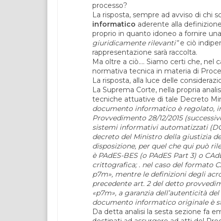
processo?
La risposta, sempre ad avviso di chi s
informatico
aderente alla definizion
proprio in quanto idoneo a fornire una
giuridicamente rilevanti”
e ciò indipe
rappresentazione sarà raccolta.
Ma oltre a ciò…. Siamo certi che, nel c
normativa tecnica in materia di Proce
La risposta, alla luce delle considera
La Suprema Corte, nella propria analis
tecniche attuative di tale Decreto Min
documento informatico è regolato, in v
Provvedimento 28/12/2015 (successivo 
sistemi informativi automatizzati (DGSI
decreto del Ministro della giustizia de
disposizione, per quel che qui può ril
è PAdES-BES (o PAdES Part 3) o CAdES-
crittografica; . nel caso del formato 
p7m», mentre le definizioni degli acr
precedente art. 2 del detto provvedim
«p7m», a garanzia dell’autenticità del fi
documento informatico originale è s
Da detta analisi la sesta sezione fa 
destinati ad assurgere ad atti del Proc