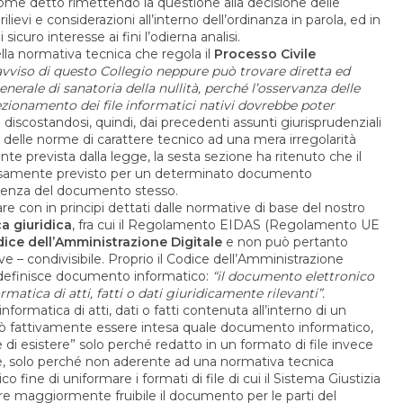
me detto rimettendo la questione alla decisione delle
ievi e considerazioni all’interno dell’ordinanza in parola, ed in
icuro interesse ai fini l’odierna analisi.
della normativa tecnica che regola il
Processo Civile
avviso di questo Collegio neppure può trovare diretta ed
nerale di sanatoria della nullità, perché l’osservanza delle
ezionamento dei file informatici nativi dovrebbe poter
; discostandosi, quindi, dai precedenti assunti giurisprudenziali
 delle norme di carattere tecnico ad una mera irregolarità
e prevista dalla legge, la sesta sezione ha ritenuto che il
ssamente previsto per un determinato documento
istenza del documento stesso.
e con in principi dettati dalle normative di base del nostro
a giuridica
, fra cui il Regolamento EIDAS (Regolamento UE
ice dell’Amministrazione Digitale
e non può pertanto
ive – condivisibile. Proprio il Codice dell’Amministrazione
a p) definisce documento informatico:
“il documento elettronico
atica di atti, fatti o dati giuridicamente rilevanti”.
nformatica di atti, dati o fatti contenuta all’interno di un
 fattivamente essere intesa quale documento informatico,
i esistere” solo perché redatto in un formato di file invece
e, solo perché non aderente ad una normativa tecnica
 fine di uniformare i formati di file di cui il Sistema Giustizia
re maggiormente fruibile il documento per le parti del