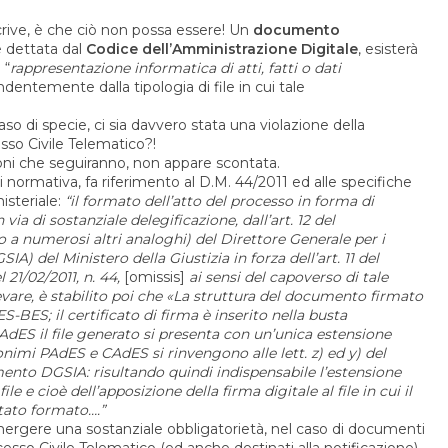
crive, è che ciò non possa essere! Un
documento
e dettata dal
Codice dell’Amministrazione Digitale
, esisterà
 “
rappresentazione informatica di atti, fatti o dati
ndentemente dalla tipologia di file in cui tale
aso di specie, ci sia davvero stata una violazione della
sso Civile Telematico?!
zioni che seguiranno, non appare scontata.
i normativa, fa riferimento al D.M. 44/2011 ed alle specifiche
isteriale:
“il formato dell’atto del processo in forma di
ia di sostanziale delegificazione, dall’art. 12 del
a numerosi altri analoghi) del Direttore Generale per i
A) del Ministero della Giustizia in forza dell’art. 11 del
l 21/02/2011, n. 44,
[omissis]
ai sensi del capoverso di tale
evare, è stabilito poi che «La struttura del documento firmato
BES; il certificato di firma è inserito nella busta
CAdES il file generato si presenta con un’unica estensione
onimi PAdES e CAdES si rinvengono alle lett. z) ed y) del
ento DGSIA: risultando quindi indispensabile l’estensione
le e cioè dell’apposizione della firma digitale al file in cui il
tato formato….”
emergere una sostanziale obbligatorietà, nel caso di documenti
esso Civile Telematico (ed anche destinati alla notificazione),