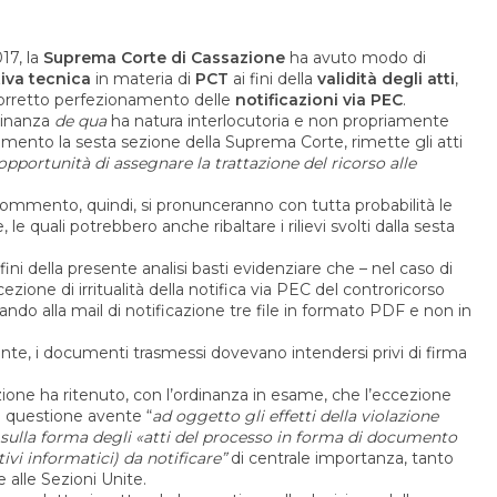
17, la
Suprema Corte di Cassazione
ha avuto modo di
iva tecnica
in materia di
PCT
ai fini della
validità degli atti
,
 corretto perfezionamento delle
notificazioni via PEC
.
rdinanza
de qua
ha natura interlocutoria e non propriamente
imento la sesta sezione della Suprema Corte, rimette gli atti
’opportunità di assegnare la trattazione del ricorso alle
commento, quindi, si pronunceranno con tutta probabilità le
 le quali potrebbero anche ribaltare i rilievi svolti dalla sesta
 fini della presente analisi basti evidenziare che – nel caso di
ezione di irritualità della notifica via PEC del controricorso
do alla mail di notificazione tre file in formato PDF e non in
rente, i documenti trasmessi dovevano intendersi privi di firma
zione ha ritenuto, con l’ordinanza in esame, che l’eccezione
a questione avente “
ad oggetto gli effetti della violazione
e sulla forma degli «atti del processo in forma di documento
ivi informatici) da notificare”
di centrale importanza, tanto
alle Sezioni Unite.