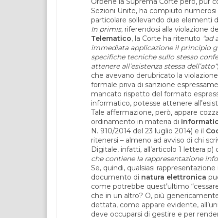
Orbene la Suprema Corte però, pur co
Sezioni Unite, ha compiuto numerosi ril
particolare sollevando due elementi di s
In primis
, riferendosi alla violazione 
Telematico
, la Corte ha ritenuto
“ad 
immediata applicazione il principio ge
specifiche tecniche sullo stesso conf
attenere all’esistenza stessa dell’atto“
che avevano derubricato la violazione
formale priva di sanzione espressament
mancato rispetto del formato espre
informatico, potesse attenere all’es
Tale affermazione, però, appare cozzar
ordinamento in materia di
informatic
N. 910/2014 del 23 luglio 2014) e il
Cod
ritenersi – almeno ad avviso di chi scr
Digitale, infatti, all’articolo 1 letter
che contiene la rappresentazione inform
Se, quindi, qualsiasi rappresentazione i
documento di
natura elettronica
può
come potrebbe quest’ultimo “cessare d
che in un altro? O, più genericament
dettata, come appare evidente, all’unico
deve occuparsi di gestire e per rende