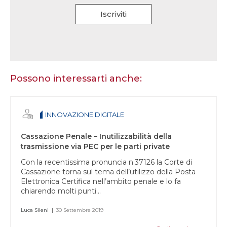
Iscriviti
Se
sei
un
essere
Possono interessarti anche:
umano,
lascia
questo
INNOVAZIONE DIGITALE
campo
vuoto.
Cassazione Penale – Inutilizzabilità della
trasmissione via PEC per le parti private
Con la recentissima pronuncia n.37126 la Corte di
Cassazione torna sul tema dell’utilizzo della Posta
Elettronica Certifica nell’ambito penale e lo fa
chiarendo molti punti...
Luca Sileni
|
30 Settembre 2019