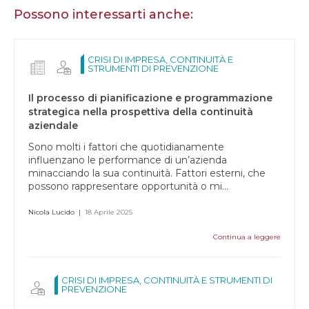
essere
Possono interessarti anche:
umano,
lascia
questo
CRISI DI IMPRESA, CONTINUITÀ E
STRUMENTI DI PREVENZIONE
campo
vuoto.
Il processo di pianificazione e programmazione
strategica nella prospettiva della continuità
aziendale
Sono molti i fattori che quotidianamente
influenzano le performance di un’azienda
minacciando la sua continuità. Fattori esterni, che
possono rappresentare opportunità o mi...
Nicola Lucido
|
18 Aprile 2025
Continua a leggere
CRISI DI IMPRESA, CONTINUITÀ E STRUMENTI DI
PREVENZIONE