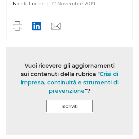
Nicola Lucido
|
12 Novembre 2019
Link
iscrizione
Vuoi ricevere gli aggiornamenti
multi
sui contenuti della rubrica "
Crisi di
rubrica
impresa, continuità e strumenti di
prevenzione
"?
Iscriviti
Se
sei
un