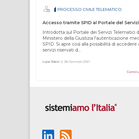
questo
PROCESSO CIVILE TELEMATICO
campo
vuoto.
Introdotta sul Portale dei Servizi Telematici d
Ministero della Giustizia l'autenticazione me
SPID. Si apre così alla possibilità di accedere 
servizi riservati d...
Luca Sileni
|
26 Gennaio 2021
Continu