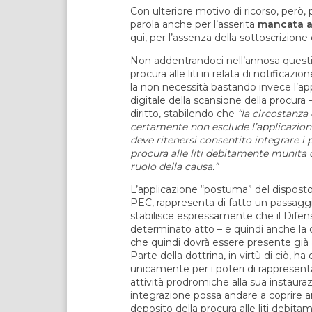
Con ulteriore motivo di ricorso, però,
parola anche per l’asserita
mancata at
qui, per l’assenza della sottoscrizione 
Non addentrandoci nell’annosa questio
procura alle liti in relata di notifi
la non necessità bastando invece l’appl
digitale della scansione della procura
diritto, stabilendo che
“la circostanza 
certamente non esclude l’applicazione
deve ritenersi consentito integrare i 
procura alle liti debitamente munita 
ruolo della causa.”
L’applicazione “postuma” del disposto d
PEC, rappresenta di fatto un passaggio 
stabilisce espressamente che il Difen
determinato atto – e quindi anche la cita
che quindi dovrà essere presente già a
Parte della dottrina, in virtù di ciò, h
unicamente per i poteri di rappresent
attività prodromiche alla sua instaur
integrazione possa andare a coprire an
deposito della procura alle liti debit