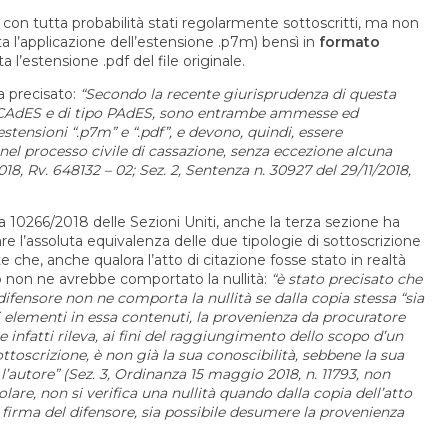
con tutta probabilità stati regolarmente sottoscritti, ma non
’applicazione dell’estensione .p7m) bensì in
formato
’estensione .pdf del file originale.
a precisato:
“Secondo la recente giurisprudenza di questa
tipo CAdES e di tipo PAdES, sono entrambe ammesse ed
 estensioni “.p7m” e “.pdf”, e devono, quindi, essere
 nel processo civile di cassazione, senza eccezione alcuna
18, Rv. 648132 – 02; Sez. 2, Sentenza n. 30927 del 29/11/2018,
a 10266/2018 delle Sezioni Uniti, anche la terza sezione ha
re l’assoluta equivalenza delle due tipologie di sottoscrizione
 che, anche qualora l’atto di citazione fosse stato in realtà
ciò non ne avrebbe comportato la nullità:
“è stato precisato che
ifensore non ne comporta la nullità se dalla copia stessa “sia
i elementi in essa contenuti, la provenienza da procuratore
infatti rileva, ai fini del raggiungimento dello scopo d’un
sottoscrizione, è non già la sua conoscibilità, sebbene la sua
 l’autore” (Sez. 3, Ordinanza 15 maggio 2018, n. 11793, non
lare, non si verifica una nullità quando dalla copia dell’atto
la firma del difensore, sia possibile desumere la provenienza