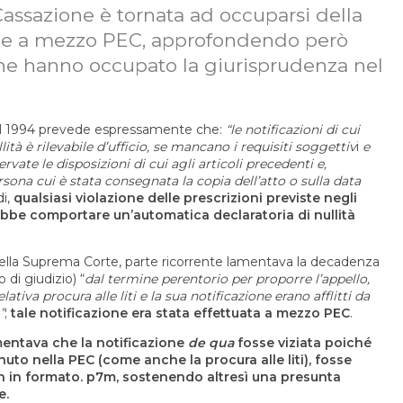
assazione è tornata ad occuparsi della
ione a mezzo PEC, approfondendo però
che hanno occupato la giurisprudenza nel
 dl 1994 prevede espressamente che:
“le notificazioni di cui
lità è rilevabile d’ufficio, se mancano i requisiti soggettiv
i
e
rvate le disposizioni di cui agli articoli precedenti e,
sona cui è stata consegnata la copia dell’atto o sulla data
di,
qualsiasi violazione delle prescrizioni previste negli
rebbe comportare un’automatica declaratoria di nullità
della Suprema Corte, parte ricorrente lamentava la decadenza
 di giudizio) “
dal termine perentorio per proporre l’appello,
ativa procura alle liti e la sua notificazione erano afflitti da
”
;
tale notificazione era stata effettuata a mezzo PEC
.
amentava che la notificazione
de qua
fosse viziata poiché
enuto nella PEC (come anche la procura alle liti), fosse
on in formato. p7m, sostenendo altresì una presunta
e.