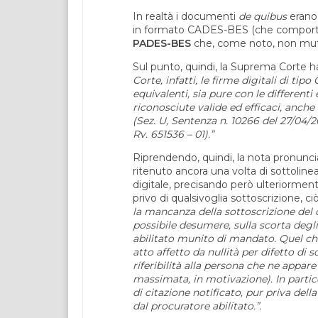
In realtà i documenti
de quibus
erano 
in formato CADES-BES (che comporta l
PADES-BES
che, come noto, non muta l
Sul punto, quindi, la Suprema Corte h
Corte, infatti, le firme digitali di 
equivalenti, sia pure con le differenti
riconosciute valide ed efficaci, anche
(Sez. U, Sentenza n. 10266 del 27/04/20
Rv. 651536 – 01).”
Riprendendo, quindi, la nota pronunci
ritenuto ancora una volta di sottolinea
digitale, precisando però ulteriormente
privo di qualsivoglia sottoscrizione, 
la mancanza della sottoscrizione del d
possibile desumere, sulla scorta degl
abilitato munito di mandato. Quel che 
atto affetto da nullità per difetto di 
riferibilità alla persona che ne appare
massimata, in motivazione). In partico
di citazione notificato, pur priva del
dal procuratore abilitato.”.