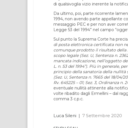
di qualsivoglia vizio inerente la notifi
Da ultimo, poi, parte ricorrente lament
1994, non avendo parte appellante corr
messaggio PEC e per non aver corretta
Legge 53 del 1994” nel campo “oggetto
Sul punto la Suprema Corte ha prec
di posta elettronica certificata non n
comunque prodotto il risultato della
scopo legale (Sez. U, Sentenza n. 2362
mancata indicazione, nell’oggetto del
L. n. 53 del 1994”). Più in generale, p
principio della sanatoria della nullità 
(Sez. U, Sentenza n. 7665 del 18/04/201
Rv. 645225 – 01; Sez. 3, Ordinanza n. 2
eventuale nullità attinente alla notif
volte ribadito dagli Ermellini – dal ra
comma 3 c.p.c.
Luca Sileni
|
7 Settembre 2020