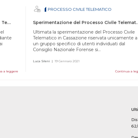
PROCESSO CIVILE TELEMATICO
Accesso tramite SPID al Portale del Servizi Telematici del Ministero di Giustizia
Sperimentazione del Processo Civile T
el
Ultimata la sperimentazione del Processo Civile
diante
Telematico in Cassazione riservata unicamente a
ai
un gruppo specifico di utenti individuati dal
Consiglio Nazionale Forense si...
Luca Sileni
|
19 Gennaio 2021
a a leggere
Continua a le
Ult
Dis
62
Dep