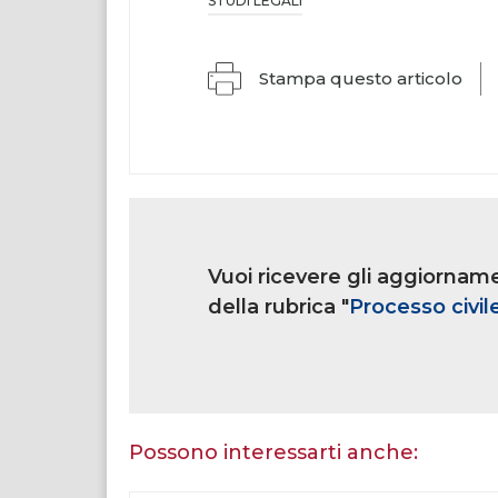
STUDI LEGALI
Stampa questo articolo
Link
iscrizione
Vuoi ricevere gli aggiorname
multi
rubrica
della rubrica "
Processo civil
Se
sei
un
essere
Possono interessarti anche:
umano,
lascia