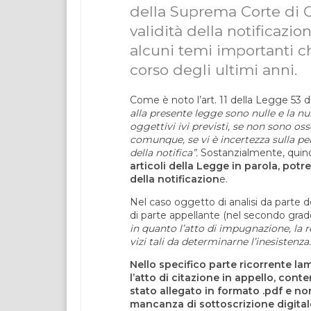
della Suprema Corte di C
validità della notificaz
alcuni temi importanti 
corso degli ultimi anni.
Come è noto l’art. 11 della Legge 53
alla presente legge sono nulle e la nul
oggettivi ivi previsti, se non sono osse
comunque, se vi è incertezza sulla per
della notifica”.
Sostanzialmente, quin
articoli della Legge in parola, pot
della notificazion
e.
Nel caso oggetto di analisi da parte 
di parte appellante (nel secondo grado
in quanto l’atto di impugnazione, la rel
vizi tali da determinarne l’inesistenza.
Nello specifico parte ricorrente l
l’atto di citazione in appello, cont
stato allegato in formato .pdf e n
mancanza di sottoscrizione digital