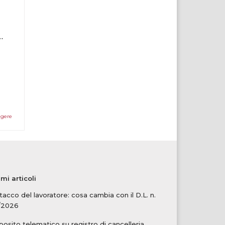
elematico in Corte di Cassazione
ggere
imi articoli
tacco del lavoratore: cosa cambia con il D.L. n.
/2026
osito telematico su registro di cancelleria