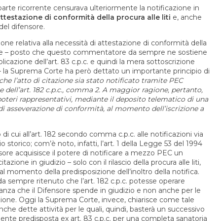
 parte ricorrente censurava ulteriormente la notificazione in
testazione di conformità della procura alle liti
e, anche
del difensore.
ne relativa alla necessità di attestazione di conformità della
cazione – posto che questo commentatore da sempre ne sostiene
icazione dell’art. 83 c.p.c. e quindi la mera sottoscrizione
 – la Suprema Corte ha però dettato un importante principio di
che l’atto di citazione sia stato notificato tramite PEC
 dell’art. 182 c.p.c., comma 2. A maggior ragione, pertanto,
poteri rappresentativi, mediante il deposito telematico di una
di asseverazione di conformità, al momento dell’iscrizione a
i cui all’art. 182 secondo comma c.p.c. alle notificazioni via
storico; com’è noto, infatti, l’art. 1 della Legge 53 del 1994
sore acquisisce il potere di notificare a mezzo PEC un
zione in giudizio – solo con il rilascio della procura alle liti,
l momento della predisposizione dell’inoltro della notifica.
a da sempre ritenuto che l’art. 182 c.p.c. potesse operare
anza che il Difensore spende in giudizio e non anche per le
azione. Oggi la Suprema Corte, invece, chiarisce come tale
che dette attività per le quali, quindi, basterà un successivo
amente predisposta ex art. 83 c.p.c. per una completa sanatoria