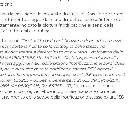
cazione.
ava la violazione del disposto di cui all’art. 3bis Legge 53 del
ettamente allegato la relata di notificazione all’interno del
mente indicato la dicitura “notificazione ai sensi della
” della mail di notifica.
isato come
“l’irritualità della notificazione di un atto a mezzo
e comporta la nullità se la consegna dello stesso ha
 sua conoscenza e determinato così il raggiungimento dello
0 del 28/09/2018, Rv. 650466 – 02; fattispecie relativa alla
 messaggio di PEC, della dizione “notificazione ai sensi della
erò, deve dirsi che pure le notifiche a mezzo PEC opera il
se l’atto ha raggiunto il suo scopo, ex art. 156 c.p.c., comma 3,
6, Rv. 639285 – 01; Sez. 1, Sentenza n. 20625 del 31/08/2017,
4568 del 05/10/2018, Rv. 651155 – 03).”
, quindi, anche una
icazione in parola, verrebbe in ogni caso sanata – come più
ggiungimento dello scopo della notificazione stessa ex art. 156