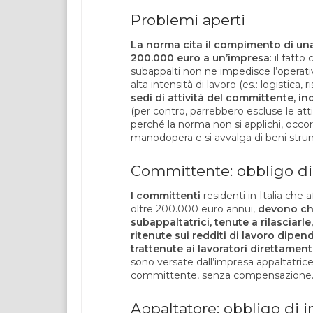
Problemi aperti
La norma cita il compimento di una 
200.000 euro a un’impresa
: il fatto
subappalti non ne impedisce l’operativ
alta intensità di lavoro (es.: logistica, 
sedi di attività del committente, in
(per contro, parrebbero escluse le atti
perché la norma non si applichi, occor
manodopera e si avvalga di beni strum
Committente: obbligo d
I committenti
residenti in Italia che 
oltre 200.000 euro annui,
devono chi
subappaltatrici, tenute a rilasciar
ritenute sui redditi di lavoro dipen
trattenute ai lavoratori direttament
sono versate dall’impresa appaltatrice
committente, senza compensazione
Appaltatore: obbligo di 