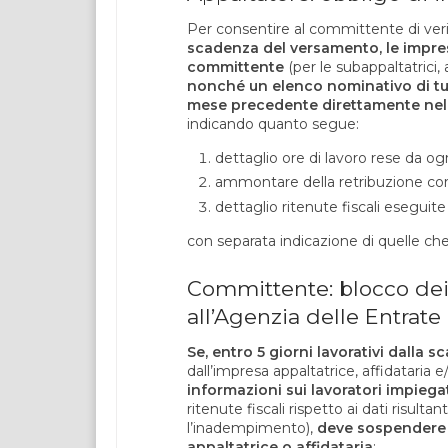
Per consentire al committente di verif
scadenza del versamento, le impres
committente
(per le subappaltatrici,
nonché un elenco nominativo di tutti
mese precedente direttamente nella
indicando quanto segue:
dettaglio ore di lavoro rese da ogn
ammontare della retribuzione corr
dettaglio ritenute fiscali eseguit
con separata indicazione di quelle ch
Committente: blocco de
all’Agenzia delle Entrate
Se, entro 5 giorni lavorativi dalla
dall’impresa appaltatrice, affidataria 
informazioni sui lavoratori impiega
ritenute fiscali rispetto ai dati risult
l’inadempimento),
deve sospendere i
appaltatrice o affidataria
: