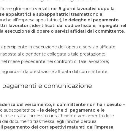
icare gli importi versati,
nei 5 giorni lavorativi dopo la
e appaltatrici e subappaltatrici trasmettono al
 anche all’impresa appaltatrice),
le deleghe di pagamento
 i lavoratori, identificati dal codice fiscale, impiegati nel
 esecuzione di opere o servizi affidati dal committente
,
i percipiente in esecuzione dell’opera o servizio affidato;
isposta al dipendente collegata a tale prestazione;
e nel mese precedente nei confronti di tale lavoratore;
e riguardano la prestazione affidata dal committente.
i pagamenti e comunicazione
 scadenza del versamento, il committente non ha ricevuto
–
e/o subappaltatrice –
le deleghe di pagamento e le
ti
, o se risulta l’omesso o insufficiente versamento delle
anti dai documenti trasmessa, egli (finché perdura
l pagamento dei corrispettivi maturati dall’impresa