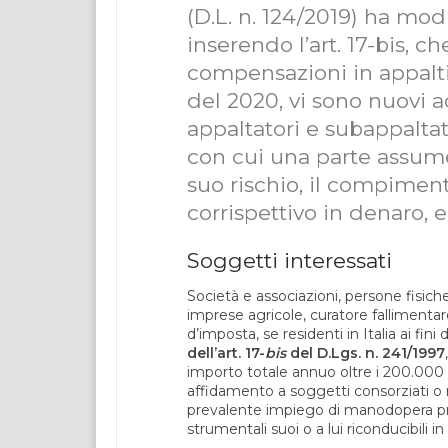
(D.L. n. 124/2019) ha modif
inserendo l’art. 17-bis, ch
compensazioni in appalti 
del 2020, vi sono nuovi
appaltatori e subappaltat
con cui una parte assume
suo rischio, il compiment
corrispettivo in denaro, e
Soggetti interessati
Società e associazioni, persone fisich
imprese agricole, curatore fallimenta
d’imposta, se residenti in Italia ai fin
dell’art. 17-
bis
del D.Lgs. n. 241/1997
importo totale annuo oltre i 200.000 e
affidamento a soggetti consorziati o 
prevalente impiego di manodopera pres
strumentali suoi o a lui riconducibili i