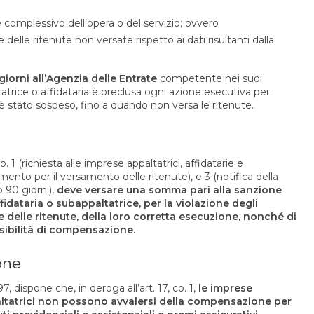
e complessivo dell’opera o del servizio; ovvero
elle ritenute non versate rispetto ai dati risultanti dalla
orni all’Agenzia delle Entrate
competente nei suoi
ltatrice o affidataria è preclusa ogni azione esecutiva per
 è stato sospeso, fino a quando non versa le ritenute.
 (richiesta alle imprese appaltatrici, affidatarie e
mento per il versamento delle ritenute), e 3 (notifica della
 90 giorni),
deve versare una somma pari alla sanzione
ffidataria o subappaltatrice, per la violazione degli
 delle ritenute, della loro corretta esecuzione, nonché di
ibilità di compensazione.
one
97, dispone che, in deroga all’art. 17, co. 1,
le imprese
paltatrici non possono avvalersi della compensazione per