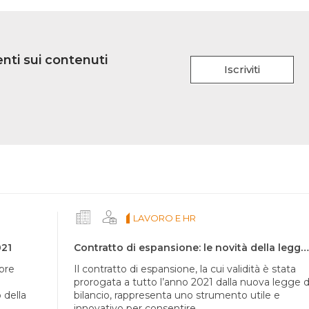
nti sui contenuti
Iscriviti
LAVORO E HR
021
Contratto di espansione: le novità della legge di bilancio 2021
mbre
Il contratto di espansione, la cui validità è stata
prorogata a tutto l’anno 2021 dalla nuova legge d
 della
bilancio, rappresenta uno strumento utile e
innovativo per consentire...