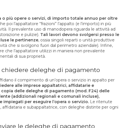
o più opere o servizi, di importo totale annuo per oltre
 che poi l’appaltatore “frazioni” l’appalto (e l’importo) in più
ità. Il prevalente uso di manodopera riguarda le attività ad
ristorazione e pulizie).
Tali lavori devono svolgersi presso le
cluse le pertinenze
, ossia singoli reparti o unità produttive
vità che si svolgono fuori dal perimetro aziendale). Infine,
re che l’appaltatore utilizzi in maniera non prevalente
entali di sua proprietà.
i chiedere deleghe di pagamento
affidano il compimento di un’opera o servizio in appalto per
edere alle imprese appaltatrici, affidatarie e
le, copia delle deleghe di pagamento (mod. F24) delle
dente (addizionali regionali e comunali incluse),
e impiegati per eseguire l’opera o servizio.
Le ritenute
, affidataria e subappaltatrice, con deleghe distinte per ogni
.
inviare le deleghe di pagamento