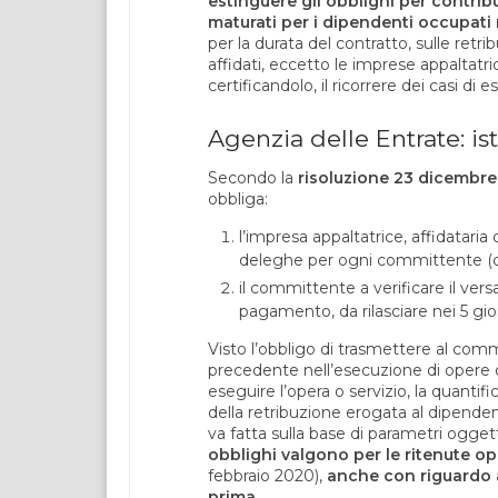
estinguere gli obblighi per contribut
maturati per i dipendenti occupati 
per la durata del contratto, sulle retr
affidati, eccetto le imprese appaltatri
certificandolo, il ricorrere dei casi di 
Agenzia delle Entrate: is
Secondo la
risoluzione 23 dicembre 
obbliga:
l’impresa appaltatrice, affidataria
deleghe per ogni committente (co
il committente a verificare il ver
pagamento, da rilasciare nei 5 gio
Visto l’obbligo di trasmettere al com
precedente nell’esecuzione di opere o 
eseguire l’opera o servizio, la quanti
della retribuzione erogata al dipendent
va fatta sulla base di parametri ogge
obblighi valgono per le ritenute o
febbraio 2020),
anche con riguardo ai
prima.