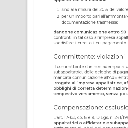
sino alla misura del 20% del valor
per un importo pari all’ammontare d
documentazione trasmessa;
dandone comunicazione entro 90 gi
confronti: in tal caso all’impresa appa
soddisfare il credito il cui pagamento
Committente: violazioni
Il committente che non adempie ai co. 1
subappaltatrici, delle deleghe di paga
mancata comunicazione all’AdE entro
irrogata all’impresa appaltatrice, a
obblighi di corretta determinazione
tempestivo versamento, senza poss
Compensazione: esclusi
L’art. 17-
bis
, co. 8 e 9, D.Lgs. n. 241/19
appaltatrici o affidatarie e subap