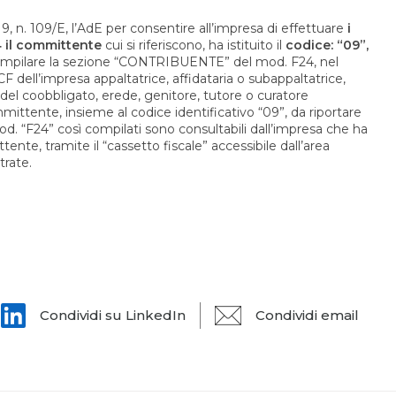
9, n. 109/E, l’AdE per consentire all’impresa di effettuare
i
 il committente
cui si riferiscono, ha istituito il
codice: “09”,
ompilare la sezione “CONTRIBUENTE” del mod. F24, nel
CF dell’impresa appaltatrice, affidataria o subappaltatrice,
del coobbligato, erede, genitore, tutore o curatore
mmittente, insieme al codice identificativo “09”, da riportare
od. “F24” così compilati sono consultabili dall’impresa che ha
nte, tramite il “cassetto fiscale” accessibile dall’area
trate.
Condividi su LinkedIn
Condividi email