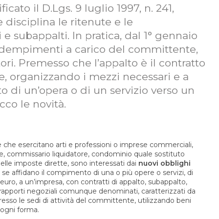
icato il D.Lgs. 9 luglio 1997, n. 241,
e disciplina le ritenute e le
e subappalti. In pratica, dal 1° gennaio
 adempimenti a carico del committente,
ori. Premesso che l’appalto è il contratto
, organizzando i mezzi necessari e a
o di un’opera o di un servizio verso un
cco le novità.
e che esercitano arti e professioni o imprese commerciali,
re, commissario liquidatore, condominio quale sostituto
i delle imposte dirette, sono interessati dai
nuovi obblighi
, se affidano il compimento di una o più opere o servizi, di
uro, a un’impresa, con contratti di appalto, subappalto,
rapporti negoziali comunque denominati, caratterizzati da
so le sedi di attività del committente, utilizzando beni
n ogni forma.