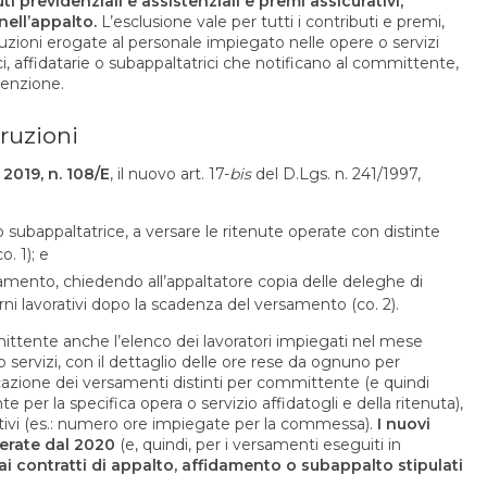
i previdenziali e assistenziali e premi assicurativi,
nell’appalto.
L’esclusione vale per tutti i contributi e premi,
ibuzioni erogate al personale impiegato nelle opere o servizi
ci, affidatarie o subappaltatrici che notificano al committente,
esenzione.
truzioni
2019, n. 108/E
, il nuovo art. 17-
bis
del D.Lgs. n. 241/1997,
 o subappaltatrice, a versare le ritenute operate con distinte
. 1); e
samento, chiedendo all’appaltatore copia delle deleghe di
rni lavorativi dopo la scadenza del versamento (co. 2).
mittente anche l’elenco dei lavoratori impiegati nel mese
servizi, con il dettaglio delle ore rese da ognuno per
ficazione dei versamenti distinti per committente (e quindi
e per la specifica opera o servizio affidatogli e della ritenuta),
ttivi (es.: numero ore impiegate per la commessa).
I nuovi
perate dal 2020
(e, quindi, per i versamenti eseguiti in
 contratti di appalto, affidamento o subappalto stipulati