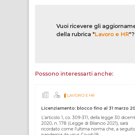
Link
iscrizione
Vuoi ricevere gli aggiorname
multi
rubrica
della rubrica "
Lavoro e HR
"?
Se
sei
un
essere
Possono interessarti anche:
umano,
lascia
questo
LAVORO E HR
campo
vuoto.
Licenziamento: blocco fino al 31 marzo 2
L’articolo 1, co. 309-311, della legge 30 dice
2020, n. 178 (Legge di Bilancio 2021), sarà
ricordato come l’ultima norma che, a seguito
pandemia da virus Covid-19...