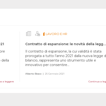
LAVORO E HR
021
Contratto di espansione: le novità della legge di bilancio 2021
mbre
Il contratto di espansione, la cui validità è stata
prorogata a tutto l’anno 2021 dalla nuova legge d
 della
bilancio, rappresenta uno strumento utile e
innovativo per consentire...
Alberto Bosco
|
25 Gennaio 2021
a a leggere
Continua a le