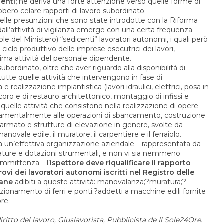
enti;
ne deriva una forte attenzione verso quelle forme di
bero celare rapporti di lavoro subordinato.
à delle presunzioni che sono state introdotte con la Riforma
ll’attività di vigilanza emerge con una certa frequenza
ole del Ministero) “sedicenti” lavoratori autonomi, i quali però
l ciclo produttivo delle imprese esecutrici dei lavori,
ma attività del personale dipendente.
 subordinato, oltre che aver riguardo alla disponibilità di
utte quelle attività che intervengono in fase di
 realizzazione impiantistica (lavori idraulici, elettrici, posa in
coro e di restauro architettonico, montaggio di infissi e
 quelle attività che consistono nella realizzazione di opere
ndamentalmente alle operazioni di sbancamento, costruzione
rmato e strutture di elevazione in genere, svolte da
anovale edile, il muratore, il carpentiere e il ferraiolo.
ata un’effettiva organizzazione aziendale – rappresentata da
rezzature e dotazioni strumentali, e non vi sia nemmeno
ommittenza – l’
ispettore deve riqualificare il rapporto
vi dei lavoratori autonomi iscritti nel Registro delle
iane
adibiti a queste attività: manovalanza;?muratura;?
ionamento di ferri e ponti;?addetti a macchine edili fornite
re.
ritto del lavoro, Giuslavorista, Pubblicista de Il Sole24Ore.