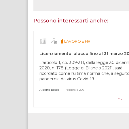
Se
sei
un
essere
Possono interessarti anche:
umano,
lascia
questo
LAVORO E HR
campo
vuoto.
Licenziamento: blocco fino al 31 marzo 2
L’articolo 1, co. 309-311, della legge 30 dice
2020, n. 178 (Legge di Bilancio 2021), sarà
ricordato come l’ultima norma che, a seguito
pandemia da virus Covid-19...
Alberto Bosco
|
1 Febbraio 2021
Continu