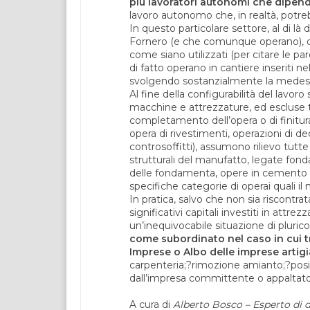
più lavoratori autonomi che dipend
lavoro autonomo che, in realtà, potreb
In questo particolare settore, al di l
Fornero (e che comunque operano), da
come siano utilizzati (per citare le par
di fatto operano in cantiere inseriti ne
svolgendo sostanzialmente la medesi
Al fine della configurabilità del lavoro
macchine e attrezzature, ed escluse t
completamento dell’opera o di finitura e
opera di rivestimenti, operazioni di de
controsoffitti), assumono rilievo tutte
strutturali del manufatto, legate fo
delle fondamenta, opere in cemento a
specifiche categorie di operai quali il m
In pratica, salvo che non sia riscontr
significativi capitali investiti in att
un’inequivocabile situazione di pluric
come subordinato nel caso in cui tro
Imprese o Albo delle imprese artig
carpenteria;?rimozione amianto;?posiz
dall’impresa committente o appaltato
A cura di
Alberto Bosco – Esperto di di