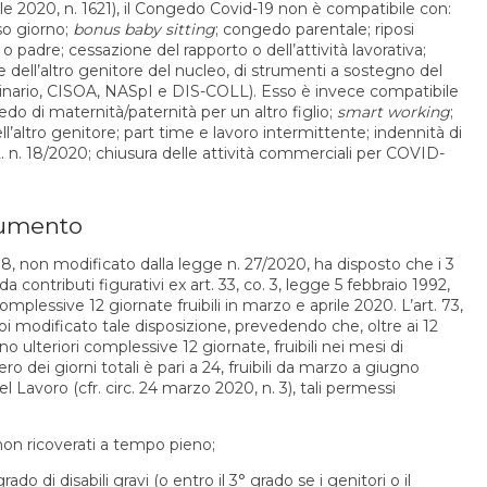
le 2020, n. 1621), il Congedo Covid-19 non è compatibile con:
sso giorno;
bonus baby sitting
; congedo parentale; riposi
 o padre; cessazione del rapporto o dell’attività lavorativa;
e dell’altro genitore del nucleo, di strumenti a sostegno del
dinario, CISOA, NASpI e DIS-COLL). Esso è invece compatibile
edo di maternità/paternità per un altro figlio;
smart working
;
ell’altro genitore; part time e lavoro intermittente; indennità di
D.L. n. 18/2020; chiusura delle attività commerciali per COVID-
aumento
. 18, non modificato dalla legge n. 27/2020, ha disposto che i 3
 contributi figurativi ex art. 33, co. 3, legge 5 febbraio 1992,
omplessive 12 giornate fruibili in marzo e aprile 2020. L’art. 73,
poi modificato tale disposizione, prevedendo che, oltre ai 12
no ulteriori complessive 12 giornate, fruibili nei mesi di
 dei giorni totali è pari a 24, fruibili da marzo a giugno
 Lavoro (cfr. circ. 24 marzo 2020, n. 3), tali permessi
e non ricoverati a tempo pieno;
rado di disabili gravi (o entro il 3° grado se i genitori o il