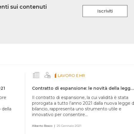
nti sui contenuti
Iscriviti
LAVORO E HR
021
Contratto di espansione: le novità della legge di bilancio 2021
mbre
Il contratto di espansione, la cui validità è stata
prorogata a tutto l’anno 2021 dalla nuova legge d
 della
bilancio, rappresenta uno strumento utile e
innovativo per consentire...
Alberto Bosco
|
25 Gennaio 2021