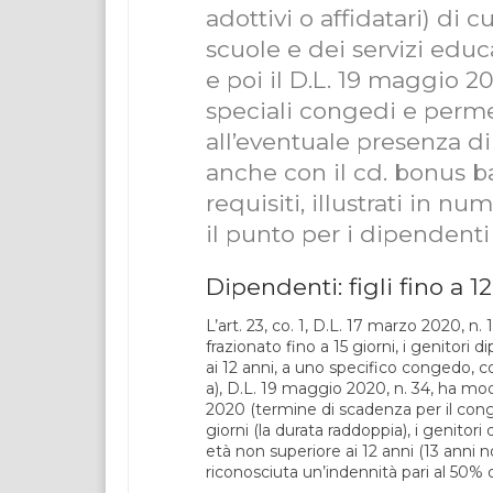
adottivi o affidatari) di c
scuole e dei servizi educat
e poi il D.L. 19 maggio 2
speciali congedi e permess
all’eventuale presenza di d
anche con il cd. bonus bab
requisiti, illustrati in n
il punto per i dipendenti 
Dipendenti: figli fino a 1
L’art. 23, co. 1, D.L. 17 marzo 2020, n
frazionato fino a 15 giorni, i genitori d
ai 12 anni, a uno specifico congedo, con
a), D.L. 19 maggio 2020, n. 34, ha mo
2020 (termine di scadenza per il cong
giorni (la durata raddoppia), i genitori 
età non superiore ai 12 anni (13 anni 
riconosciuta un’indennità pari al 50% d