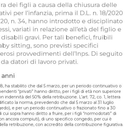
ura dei figli a causa della chiusura delle
ivi per l’infanzia, prima il D.L. n. 18/2020
020, n. 34, hanno introdotto e disciplinato
i, variati in relazione all’età del figlio e
isabili gravi. Per tali benefici, fruibili
y sitting, sono previsti specifici
umerosi provvedimenti dell’Inps. Di seguito
da datori di lavoro privati.
2 anni
. 18, ha stabilito che dal 5 marzo, per un periodo continuativo o
ipendenti “privati” hanno diritto, per i figli di età non superiore
 indennità del 50% della retribuzione. L’art. 72, co. 1, lettera
dificato la norma, prevedendo che dal 5 marzo al 31 luglio
edo), e per un periodo continuativo o frazionato fino a 30
di cui sopra hanno diritto a fruire, per i figli “normodotati” di
non ancora compiuti), di uno specifico congedo, per cui è
ella retribuzione, con accredito della contribuzione figurativa.