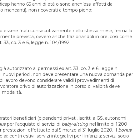
cap hanno 65 anni di età o sono anch’essi affetti da
 o mancanti), non ricoverati a tempo pieno;
ono essere fruiti consecutivamente nello stesso mese, ferma la
iamente prevista, ovvero anche frazionandoli in ore, così come
t. 33, co. 3 e 6, legge n. 104/1992.
ià autorizzato ai permessi ex art. 33, co. 3 e 6, legge n.
ei nuovi periodi, non deve presentare una nuova domanda per
ri di lavoro devono considerare validi i provvedimenti di
avoratore privo di autorizzazione in corso di validità deve
 modalità.
oratori beneficiari (dipendenti privati, iscritti a GS, autonomi
nus
per l’acquisto di servizi di
baby-sitting
nel limite di 1.200
r prestazioni effettuate dal 5 marzo al 31 luglio 2020. Il
bonus
 ai: centri estivi; servizi integrativi per l’infanzia; servizi socio-