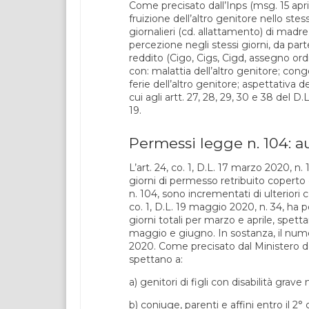
Come precisato dall’Inps (msg. 15 apri
fruizione dell’altro genitore nello ste
giornalieri (cd. allattamento) di madre
percezione negli stessi giorni, da part
reddito (Cigo, Cigs, Cigd, assegno or
con: malattia dell’altro genitore; cong
ferie dell’altro genitore; aspettativa d
cui agli artt. 27, 28, 29, 30 e 38 del 
19.
Permessi legge n. 104: 
L’art. 24, co. 1, D.L. 17 marzo 2020, n
giorni di permesso retribuito coperto da
n. 104, sono incrementati di ulteriori c
co. 1, D.L. 19 maggio 2020, n. 34, ha 
giorni totali per marzo e aprile, spetta
maggio e giugno. In sostanza, il numero
2020. Come precisato dal Ministero del
spettano a:
a) genitori di figli con disabilità grav
b) coniuge, parenti e affini entro il 2° g