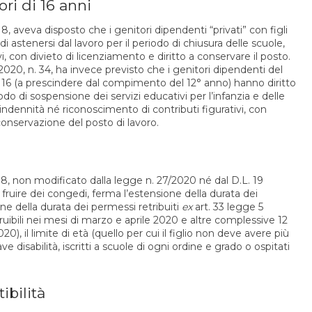
ri di 16 anni
 18, aveva disposto che i genitori dipendenti “privati” con figli
 di astenersi dal lavoro per il periodo di chiusura delle scuole,
i, con divieto di licenziamento e diritto a conservare il posto.
io 2020, n. 34, ha invece previsto che i genitori dipendenti del
ni 16 (a prescindere dal compimento del 12° anno) hanno diritto
iodo di sospensione dei servizi educativi per l’infanzia e delle
 indennità né riconoscimento di contributi figurativi, con
 conservazione del posto di lavoro.
. 18, non modificato dalla legge n. 27/2020 né dal D.L. 19
ruire dei congedi, ferma l’estensione della durata dei
one della durata dei permessi retribuiti
ex
art. 33 legge 5
fruibili nei mesi di marzo e aprile 2020 e altre complessive 12
0), il limite di età (quello per cui il figlio non deve avere più
ave disabilità, iscritti a scuole di ogni ordine e grado o ospitati
ibilità