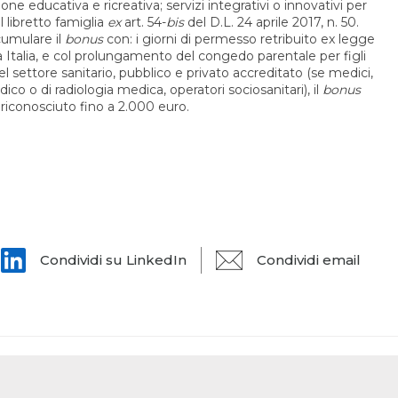
zione educativa e ricreativa; servizi integrativi o innovativi per
l libretto famiglia
ex
art. 54-
bis
del D.L. 24 aprile 2017, n. 50.
cumulare il
bonus
con: i giorni di permesso retribuito ex legge
 Italia, e col prolungamento del congedo parentale per figli
 del settore sanitario, pubblico e privato accreditato (se medici,
dico o di radiologia medica, operatori sociosanitari), il
bonus
 è riconosciuto fino a 2.000 euro.
Condividi su LinkedIn
Condividi email