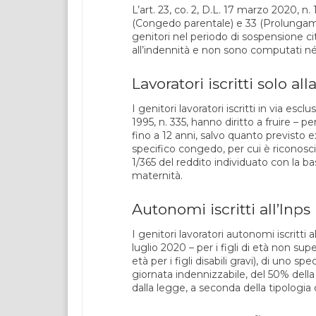
L’art. 23, co. 2, D.L. 17 marzo 2020, n. 1
(Congedo parentale) e 33 (Prolungamen
genitori nel periodo di sospensione ci
all’indennità e non sono computati né
Lavoratori iscritti solo al
I genitori lavoratori iscritti in via esc
1995, n. 335, hanno diritto a fruire – pe
fino a 12 anni, salvo quanto previsto ex c
specifico congedo, per cui è riconosci
1/365 del reddito individuato con la ba
maternità.
Autonomi iscritti all’Inps
I genitori lavoratori autonomi iscritti a
luglio 2020 – per i figli di età non sup
età per i figli disabili gravi), di uno 
giornata indennizzabile, del 50% dell
dalla legge, a seconda della tipologia