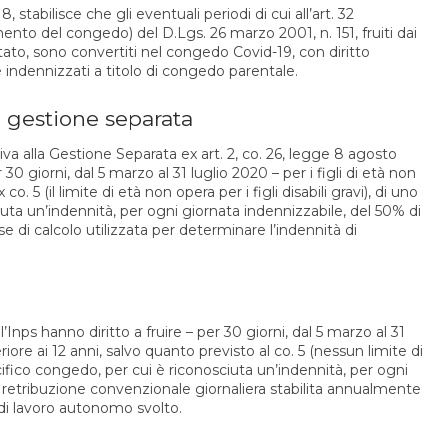
8, stabilisce che gli eventuali periodi di cui all’art. 32
to del congedo) del D.Lgs. 26 marzo 2001, n. 151, fruiti dai
tato, sono convertiti nel congedo Covid-19, con diritto
 indennizzati a titolo di congedo parentale.
la gestione separata
lusiva alla Gestione Separata ex art. 2, co. 26, legge 8 agosto
r 30 giorni, dal 5 marzo al 31 luglio 2020 – per i figli di età non
o. 5 (il limite di età non opera per i figli disabili gravi), di uno
uta un’indennità, per ogni giornata indennizzabile, del 50% di
se di calcolo utilizzata per determinare l’indennità di
ll’Inps hanno diritto a fruire – per 30 giorni, dal 5 marzo al 31
eriore ai 12 anni, salvo quanto previsto al co. 5 (nessun limite di
specifico congedo, per cui è riconosciuta un’indennità, per ogni
a retribuzione convenzionale giornaliera stabilita annualmente
 di lavoro autonomo svolto.