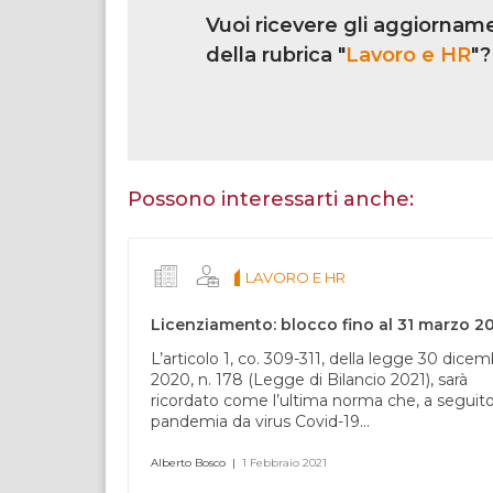
iscrizione
Vuoi ricevere gli aggiorname
multi
rubrica
della rubrica "
Lavoro e HR
"?
Se
sei
un
essere
Possono interessarti anche:
umano,
lascia
questo
LAVORO E HR
campo
vuoto.
Licenziamento: blocco fino al 31 marzo 2
L’articolo 1, co. 309-311, della legge 30 dice
2020, n. 178 (Legge di Bilancio 2021), sarà
ricordato come l’ultima norma che, a seguito
pandemia da virus Covid-19...
Alberto Bosco
|
1 Febbraio 2021