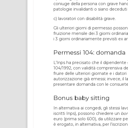
coniuge della persona con grave handi
patologie invalidanti o siano deceduti
c) lavoratori con disabilità grave.
Gli ulteriori giorni di permesso poss
fruizione mensile dei 3 giorni ordinar
i 3 giorni ordinariamente previsti ex ar
Permessi 104: domanda
L’Inps ha precisato che il dipendente g
104/1992, con validità comprensiva d
fruire delle ulteriori giornate e i dato
autorizzazione già emessi; invece, il l
presentare domanda con le consuete
Bonus baby sitting
In alternativa ai congedi, gli stessi lav
iscritti Inps), possono chiedere un
bo
euro (prima solo 600), da utilizzare pe
è erogato, in alternativa, per l’iscrizione