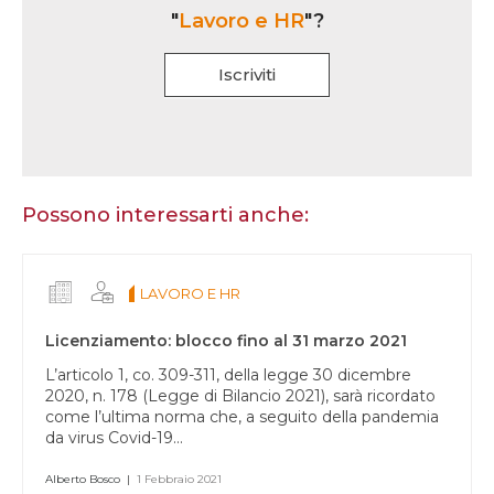
"
Lavoro e HR
"?
Iscriviti
Se
sei
un
essere
Possono interessarti anche:
umano,
lascia
questo
LAVORO E HR
campo
vuoto.
Licenziamento: blocco fino al 31 marzo 2021
L’articolo 1, co. 309-311, della legge 30 dicembre
2020, n. 178 (Legge di Bilancio 2021), sarà ricordato
come l’ultima norma che, a seguito della pandemia
da virus Covid-19...
Alberto Bosco
|
1 Febbraio 2021